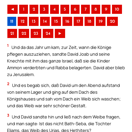
◄
1
2
3
4
5
6
7
8
9
10
11
12
13
14
15
16
17
18
19
20
21
22
23
24
►
1
Und da das Jahr um kam, zur Zeit, wann die Könige
pflegen auszuziehen, sandte David Joab und seine
Knechte mit ihm das ganze Israel, daß sie die Kinder
Ammon verderbten und Rabba belagerten. David aber blieb
zu Jerusalem.
2
Und es begab sich, daß David um den Abend aufstand
von seinem Lager und ging auf dem Dach des
Königshauses und sah vom Dach ein Weib sich waschen;
und das Weib war sehr schöner Gestalt.
3
Und David sandte hin und ließ nach dem Weibe fragen,
und man sagte: Ist das nicht Bath-Seba, die Tochter
Eliams, das Weib des Urias, des Hethiters?