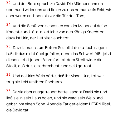
23
Und der Bote sprach zu David: Die Männer nahmen
überhand wider uns und fielen zu uns heraus aufs Feld; wir
aber waren an ihnen bis vor die Tür des Tors;
24
und die Schützen schossen von der Mauer auf deine
Knechte und töteten etliche von des Königs Knechten;
dazu ist Uria, der Hethiter, auch tot.
25
David sprach zum Boten: So sollst du zu Joab sagen:
Laß dir das nicht übel gefallen; denn das Schwert frißt jetzt
diesen, jetzt jenen. Fahre fort mit dem Streit wider die
Stadt, daß du sie zerbrechest, und seid getrost.
26
Und da Urias Weib hörte, daß ihr Mann, Uria, tot war,
trug sie Leid um ihren Eheherrn.
27
Da sie aber ausgetrauert hatte, sandte David hin und
ließ sie in sein Haus holen, und sie ward sein Weib und
gebar ihm einen Sohn. Aber die Tat gefiel dem HERRN übel,
die David tat.