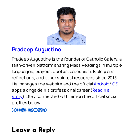
Pradeep Augustine
Pradeep Augustine is the founder of Catholic Gallery, a
faith-driven platform sharing Mass Readings in multiple
languages, prayers, quotes, catechism, Bible plans,
reflections, and other spiritual resources since 2013.
He manages the website and the official
Android
/
iOS
apps alongside his professional career (
Read his
story
). Stay connected with him on the official social
profiles below.
Follow Pradeep on Facebook
Follow Pradeep on Instagram
Follow Pradeep on X
Follow Pradeep on LinkedIn
Follow Pradeep on Pinterest
Subscribe to Pradeep’s Youtube Channel
Follow Pradeep on WordPress
Follow Pradeep on GitHub
Leave a Reply