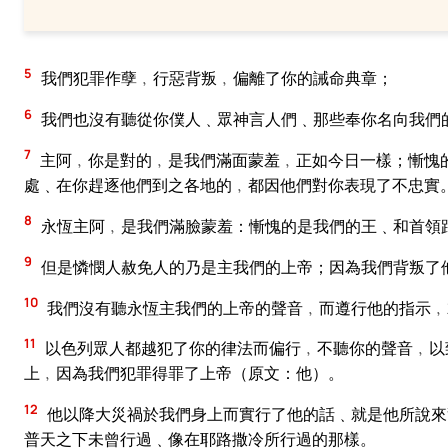
5
我們犯罪作孽﹐行惡背叛﹐偏離了你的誡命典章；
6
我們也沒有聽從你僕人﹑眾神言人們﹑那些奉你名向我們
7
主阿﹐你是對的﹐是我們滿面蒙羞﹐正如今日一樣；慚愧
處﹑在你趕逐他們到之各地的﹐都因他們對你表現了不忠實
8
永恆主阿﹐是我們滿臉蒙羞：慚愧的是我們的王﹑和首領
9
但是憐憫人赦免人的乃是主我們的上帝；因為我們背叛了
10
我們沒有聽永恆主我們的上帝的聲音﹐而遵行他的指示﹐
11
以色列眾人都越犯了你的律法而偏行﹐不聽你的聲音﹐以
上﹐因為我們犯罪得罪了上帝（原文：他）。
12
他以降大災禍於我們身上而實行了他的話﹑就是他所說來
普天之下未曾行過﹑像在耶路撒冷所行過的那樣。