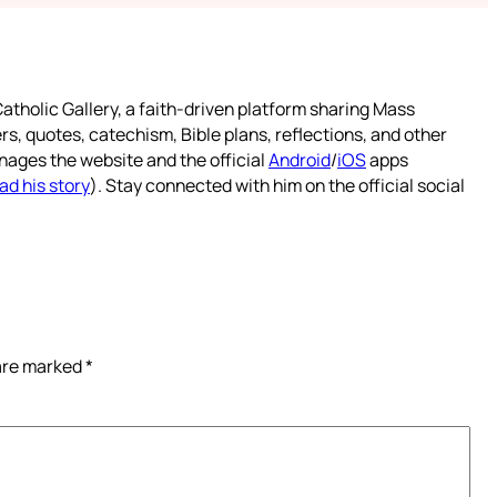
atholic Gallery, a faith-driven platform sharing Mass
rs, quotes, catechism, Bible plans, reflections, and other
nages the website and the official
Android
/
iOS
apps
ad his story
). Stay connected with him on the official social
 are marked
*