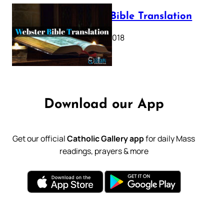
Webster Bible Translation
October 11, 2018
Download our App
Get our official
Catholic Gallery app
for daily Mass
readings, prayers & more