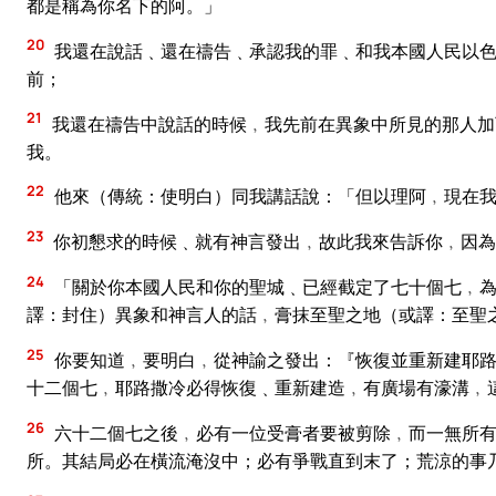
都是稱為你名下的阿。」
20
我還在說話﹑還在禱告﹑承認我的罪﹑和我本國人民以色
前；
21
我還在禱告中說話的時候﹐我先前在異象中所見的那人加
我。
22
他來（傳統：使明白）同我講話說：「但以理阿﹐現在我
23
你初懇求的時候﹑就有神言發出﹐故此我來告訴你﹐因為
24
「關於你本國人民和你的聖城﹑已經截定了七十個七﹐為
譯：封住）異象和神言人的話﹐膏抹至聖之地（或譯：至聖
25
你要知道﹐要明白﹐從神諭之發出：『恢復並重新建耶路
十二個七﹐耶路撒冷必得恢復﹑重新建造﹐有廣場有濠溝﹐
26
六十二個七之後﹐必有一位受膏者要被剪除﹐而一無所有
所。其結局必在橫流淹沒中；必有爭戰直到末了；荒涼的事