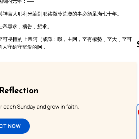
國的元年：──
與神言人耶利米論到耶路撒冷荒廢的事必須足滿七十年。
上帝尋求﹑禱告﹑懇求。
至可畏懼的上帝阿（或譯：哦﹐主阿﹐至有權勢﹑至大﹑至可
的人守約守堅愛的阿﹐
Follow us 
Reflection
or each Sunday and grow in faith.
ECT NOW