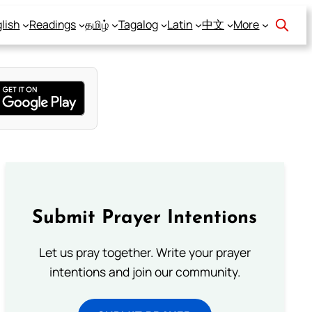
lish
Readings
தமிழ்
Tagalog
Latin
中文
More
Submit Prayer Intentions
Let us pray together. Write your prayer
intentions and join our community.