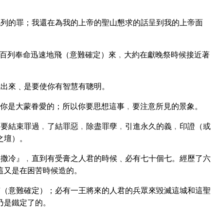
列的罪；我還在為我的上帝的聖山懇求的話呈到我的上帝面
百列奉命迅速地飛（意難確定）來﹐大約在獻晚祭時候接近著
出來﹑是要使你有智慧有聰明。
你是大蒙眷愛的；所以你要思想這事﹐要注意所見的景象。
要結束罪過﹐了結罪惡﹐除盡罪孽﹐引進永久的義﹐印證（或
之壇）。
撒冷』﹐直到有受膏之人君的時候﹑必有七十個七。經歷了六
這又是在困苦時候造的。
（意難確定）；必有一王將來的人君的兵眾來毀滅這城和這聖
乃是鐵定了的。