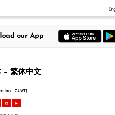
Eng
load our App
本 – 繁体中文
rsion – CUVT)
12
►