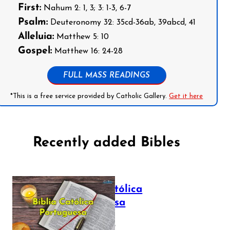
First:
Nahum 2: 1, 3; 3: 1-3, 6-7
Psalm:
Deuteronomy 32: 35cd-36ab, 39abcd, 41
Alleluia:
Matthew 5: 10
Gospel:
Matthew 16: 24-28
FULL MASS READINGS
*This is a free service provided by Catholic Gallery.
Get it here
Recently added Bibles
Bíblia Católica
Portuguesa
July 16, 2025