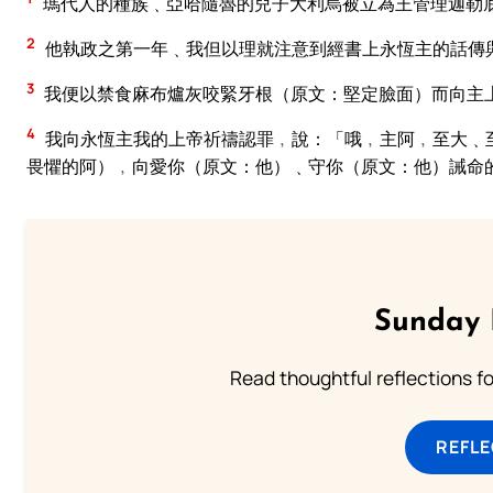
瑪代人的種族﹑亞哈隨魯的兒子大利烏被立為王管理迦勒底
2
他執政之第一年﹑我但以理就注意到經書上永恆主的話傳
3
我便以禁食麻布爐灰咬緊牙根（原文：堅定臉面）而向主
4
我向永恆主我的上帝祈禱認罪﹐說：「哦﹐主阿﹐至大﹑
畏懼的阿）﹐向愛你（原文：他）﹑守你（原文：他）誡命
Sunday 
Read thoughtful reflections f
REFL