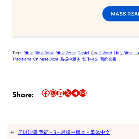
MASS REA
Tags:
Bible
Bible Book
Bible Verse
Daniel
God’s Word
Holy Bible
Lu
Traditional Chinese Bible
呂振中版本
繁体中文
舊約全書
Share this article on Facebook
Share this article on WhatsApp
Share this article on LinkedIn
Share this article on X
Share this article on Telegram
Email this Article
Share:
←
但以理書 章節 – 8 – 呂振中版本 – 繁体中文