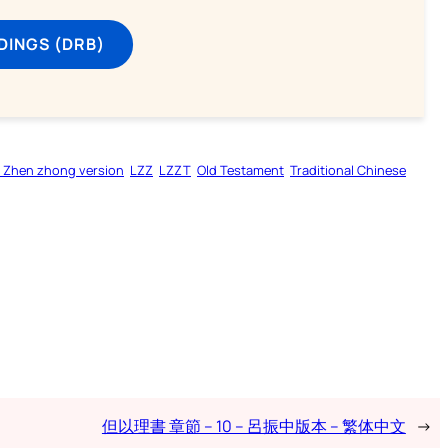
DINGS (DRB)
 Zhen zhong version
LZZ
LZZT
Old Testament
Traditional Chinese
但以理書 章節 – 10 – 呂振中版本 – 繁体中文
→