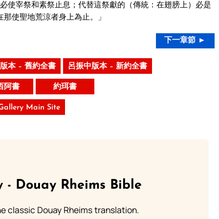
必使宰祭和素祭止息；代替這祭獻的（傳統：在翅膀上）必是
在那使聖地荒涼者身上為止。」
下一章節 ►
版本 – 舊約全書
呂振中版本 – 新約全書
西阿書
約珥書
 Gallery Main Site
 - Douay Rheims Bible
he classic Douay Rheims translation.