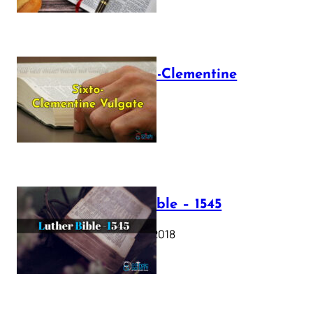
The Sixto-Clementine
Vulgate
July 12, 2025
Luther Bible – 1545
October 17, 2018