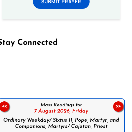
SUBMIT PRAYER
Stay Connected
on Facebook
Follow us on Instagram
Follow us on X
Subscribe to our YouTube Channel
Follow us on WhatsApp
Mass Readings for
<<
>>
7 August 2026,
Friday
Ordinary Weekday/ Sixtus II, Pope, Martyr, and
Companions, Martyrs/ Cajetan, Priest