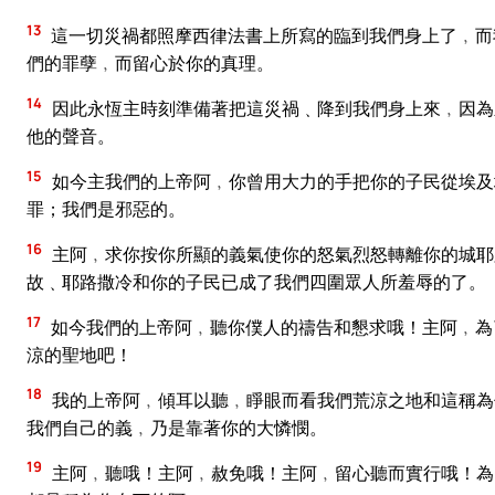
13
這一切災禍都照摩西律法書上所寫的臨到我們身上了﹐而
們的罪孽﹐而留心於你的真理。
14
因此永恆主時刻準備著把這災禍﹑降到我們身上來﹐因為
他的聲音。
15
如今主我們的上帝阿﹐你曾用大力的手把你的子民從埃及
罪；我們是邪惡的。
16
主阿﹐求你按你所顯的義氣使你的怒氣烈怒轉離你的城耶
故﹑耶路撒冷和你的子民已成了我們四圍眾人所羞辱的了。
17
如今我們的上帝阿﹐聽你僕人的禱告和懇求哦！主阿﹐為
涼的聖地吧！
18
我的上帝阿﹐傾耳以聽﹐睜眼而看我們荒涼之地和這稱為
我們自己的義﹐乃是靠著你的大憐憫。
19
主阿﹐聽哦！主阿﹐赦免哦！主阿﹐留心聽而實行哦！為