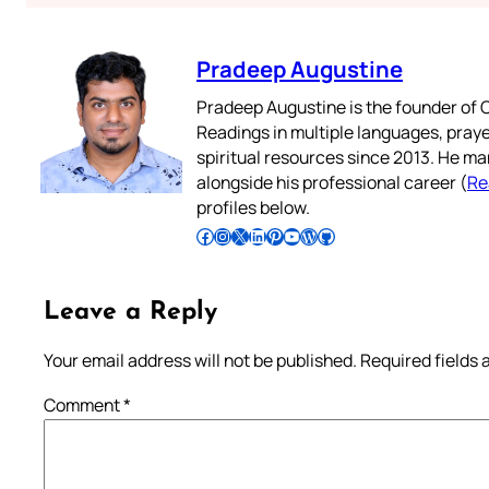
Pradeep Augustine
Pradeep Augustine is the founder of C
Readings in multiple languages, praye
spiritual resources since 2013. He ma
alongside his professional career (
Re
profiles below.
Follow Pradeep on Facebook
Follow Pradeep on Instagram
Follow Pradeep on X
Follow Pradeep on LinkedIn
Follow Pradeep on Pinterest
Subscribe to Pradeep’s Youtube Channel
Follow Pradeep on WordPress
Follow Pradeep on GitHub
Leave a Reply
Your email address will not be published.
Required fields
Comment
*