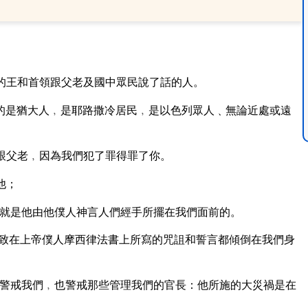
的王和首領跟父老及國中眾民說了話的人。
的是猶大人﹐是耶路撒冷居民﹐是以色列眾人﹑無論近處或遠
。
跟父老﹐因為我們犯了罪得罪了你。
他；
就是他由他僕人神言人們經手所擺在我們面前的。
致在上帝僕人摩西律法書上所寫的咒詛和誓言都傾倒在我們身
警戒我們﹐也警戒那些管理我們的官長：他所施的大災禍是在