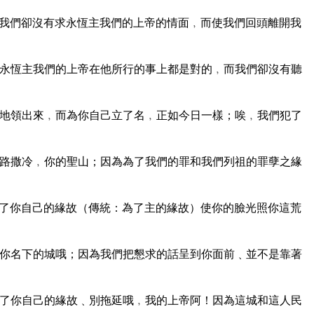
我們卻沒有求永恆主我們的上帝的情面﹐而使我們回頭離開我
永恆主我們的上帝在他所行的事上都是對的﹐而我們卻沒有聽
地領出來﹐而為你自己立了名﹐正如今日一樣；唉﹐我們犯了
路撒冷﹐你的聖山；因為為了我們的罪和我們列祖的罪孽之緣
了你自己的緣故（傳統：為了主的緣故）使你的臉光照你這荒
你名下的城哦；因為我們把懇求的話呈到你面前﹑並不是靠著
了你自己的緣故﹑別拖延哦﹐我的上帝阿！因為這城和這人民