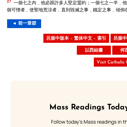
27
一個七之內﹑他必跟許多人堅定盟約；一個七之一半﹑他
個可憎者﹑使聖地荒涼者﹐直到毀滅之事﹑鐵定之事﹑傾倒
◄ 前一章節
呂振中版本 – 繁体中文 – 索引
呂振中
以西結書
何
Visit Catholic
Mass Readings Today
Follow today's Mass readings in t