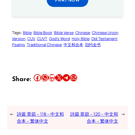
Tags:
Bible
Bible Book
Bible Verse
Chinese
Chinese Union
Version
CUV
CUVT
God’s Word
Holy Bible
Old Testament
Psalms
Traditional Chinese
中文和合本
旧约全书
Share this article on Facebook
Share this article on WhatsApp
Share this article on LinkedIn
Share this article on X
Share this article on Telegram
Email this Article
Share:
←
詩篇 章節 – 118 – 中文和
詩篇 章節 – 120 – 中文和
→
合本 – 繁体中文
合本 – 繁体中文