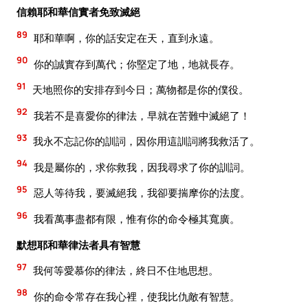
信賴耶和華信實者免致滅絕
89
耶和華啊，你的話安定在天，直到永遠。
90
你的誠實存到萬代；你堅定了地，地就長存。
91
天地照你的安排存到今日；萬物都是你的僕役。
92
我若不是喜愛你的律法，早就在苦難中滅絕了！
93
我永不忘記你的訓詞，因你用這訓詞將我救活了。
94
我是屬你的，求你救我，因我尋求了你的訓詞。
95
惡人等待我，要滅絕我，我卻要揣摩你的法度。
96
我看萬事盡都有限，惟有你的命令極其寬廣。
默想耶和華律法者具有智慧
97
我何等愛慕你的律法，終日不住地思想。
98
你的命令常存在我心裡，使我比仇敵有智慧。