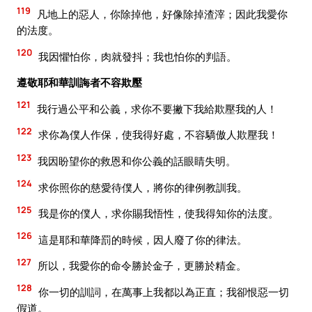
119
凡地上的惡人，你除掉他，好像除掉渣滓；因此我愛你
的法度。
120
我因懼怕你，肉就發抖；我也怕你的判語。
遵敬耶和華訓誨者不容欺壓
121
我行過公平和公義，求你不要撇下我給欺壓我的人！
122
求你為僕人作保，使我得好處，不容驕傲人欺壓我！
123
我因盼望你的救恩和你公義的話眼睛失明。
124
求你照你的慈愛待僕人，將你的律例教訓我。
125
我是你的僕人，求你賜我悟性，使我得知你的法度。
126
這是耶和華降罰的時候，因人廢了你的律法。
127
所以，我愛你的命令勝於金子，更勝於精金。
128
你一切的訓詞，在萬事上我都以為正直；我卻恨惡一切
假道。