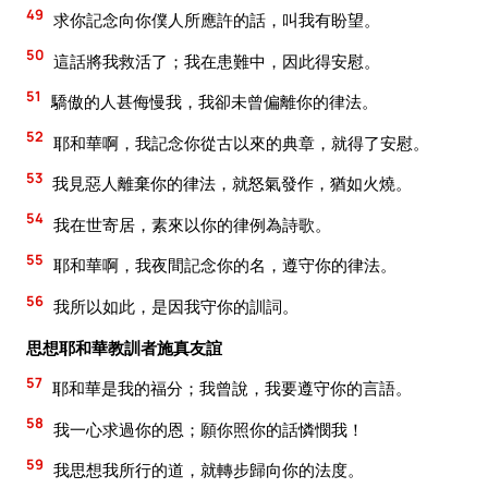
49
求你記念向你僕人所應許的話，叫我有盼望。
50
這話將我救活了；我在患難中，因此得安慰。
51
驕傲的人甚侮慢我，我卻未曾偏離你的律法。
52
耶和華啊，我記念你從古以來的典章，就得了安慰。
53
我見惡人離棄你的律法，就怒氣發作，猶如火燒。
54
我在世寄居，素來以你的律例為詩歌。
55
耶和華啊，我夜間記念你的名，遵守你的律法。
56
我所以如此，是因我守你的訓詞。
思想耶和華教訓者施真友誼
57
耶和華是我的福分；我曾說，我要遵守你的言語。
58
我一心求過你的恩；願你照你的話憐憫我！
59
我思想我所行的道，就轉步歸向你的法度。