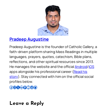
Pradeep Augustine
Pradeep Augustine is the founder of Catholic Gallery, a
faith-driven platform sharing Mass Readings in multiple
languages, prayers, quotes, catechism, Bible plans,
reflections, and other spiritual resources since 2013.
He manages the website and the official
Android
/
iOS
apps alongside his professional career (
Read his
story
). Stay connected with him on the official social
profiles below.
Follow Pradeep on Facebook
Follow Pradeep on Instagram
Follow Pradeep on X
Follow Pradeep on LinkedIn
Follow Pradeep on Pinterest
Subscribe to Pradeep’s Youtube Channel
Follow Pradeep on WordPress
Follow Pradeep on GitHub
Leave a Reply