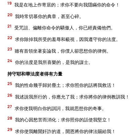
19
我是在地上作寄居的；求你不要向我隱瞞你的命令！
20
我時常切慕你的典章，甚至心碎。
21
受咒詛、偏離你命令的驕傲人，你已經責備他們。
22
求你除掉我所受的羞辱和藐視，因我遵守你的法度。
23
雖有首領坐著妄論我，你僕人卻思想你的律例。
24
你的法度是我所喜樂的，是我的謀士。
持守耶和華法度者得有力量
25
我的性命幾乎歸於塵土；求你照你的話將我救活！
26
我述說我所行的，你應允了我；求你將你的律例教訓我！
27
求你使我明白你的訓詞，我就思想你的奇事。
28
我的心因愁苦而消化；求你照你的話使我堅立！
29
求你使我離開奸詐的道，開恩將你的律法賜給我！