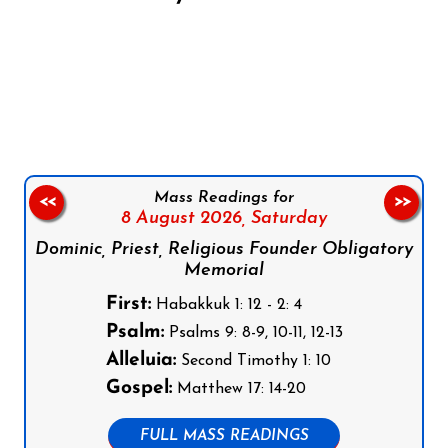
Follow us on Facebook
Follow us on Instagram
Follow us on X
Subscribe to our YouTube Channel
Follow us on WhatsApp
Mass Readings for
<<
>>
8 August 2026,
Saturday
Dominic, Priest, Religious Founder Obligatory
Memorial
First:
Habakkuk 1: 12 - 2: 4
Psalm:
Psalms 9: 8-9, 10-11, 12-13
Alleluia:
Second Timothy 1: 10
Gospel:
Matthew 17: 14-20
FULL MASS READINGS