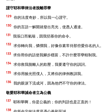
謹守耶和華律法者脫離罪孽
129
你的法度奇妙，所以我一心謹守。
130
你的言語一解開就發出亮光，使愚人通達。
131
我張口而氣喘，因我切慕你的命令。
132
求你轉向我，憐憫我，好像你素常待那些愛你名的人。
133
求你用你的話使我腳步穩當，不許什麼罪孽轄制我。
134
求你救我脫離人的欺壓，我要遵守你的訓詞。
135
求你用臉光照僕人，又將你的律例教訓我。
136
我的眼淚下流成河，因為他們不守你的律法。
敬愛耶和華誡命者立為公義
137
耶和華啊，你是公義的；你的判語也是正直的！
138
你所命定的法度是憑公義和至誠。