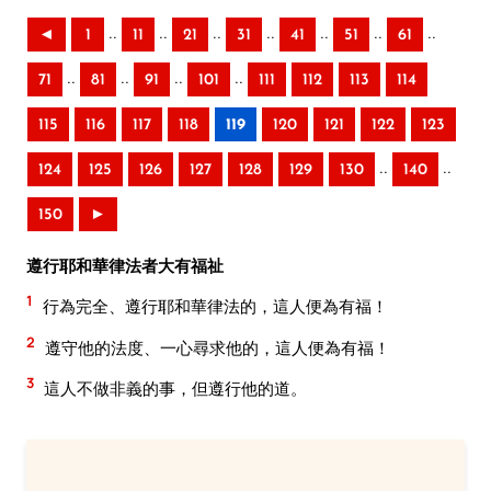
..
..
..
..
..
..
..
◄
1
11
21
31
41
51
61
..
..
..
..
71
81
91
101
111
112
113
114
115
116
117
118
119
120
121
122
123
..
..
124
125
126
127
128
129
130
140
150
►
遵行耶和華律法者大有福祉
1
行為完全、遵行耶和華律法的，這人便為有福！
2
遵守他的法度、一心尋求他的，這人便為有福！
3
這人不做非義的事，但遵行他的道。