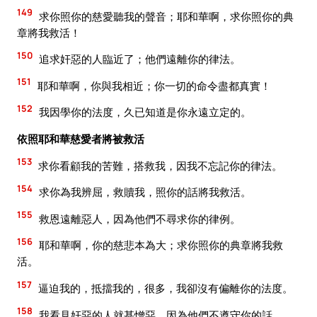
149
求你照你的慈愛聽我的聲音；耶和華啊，求你照你的典
章將我救活！
150
追求奸惡的人臨近了；他們遠離你的律法。
151
耶和華啊，你與我相近；你一切的命令盡都真實！
152
我因學你的法度，久已知道是你永遠立定的。
依照耶和華慈愛者將被救活
153
求你看顧我的苦難，搭救我，因我不忘記你的律法。
154
求你為我辨屈，救贖我，照你的話將我救活。
155
救恩遠離惡人，因為他們不尋求你的律例。
156
耶和華啊，你的慈悲本為大；求你照你的典章將我救
活。
157
逼迫我的，抵擋我的，很多，我卻沒有偏離你的法度。
158
我看見奸惡的人就甚憎惡，因為他們不遵守你的話。