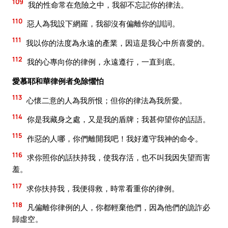
109
我的性命常在危險之中，我卻不忘記你的律法。
110
惡人為我設下網羅，我卻沒有偏離你的訓詞。
111
我以你的法度為永遠的產業，因這是我心中所喜愛的。
112
我的心專向你的律例，永遠遵行，一直到底。
愛慕耶和華律例者免除懼怕
113
心懷二意的人為我所恨；但你的律法為我所愛。
114
你是我藏身之處，又是我的盾牌；我甚仰望你的話語。
115
作惡的人哪，你們離開我吧！我好遵守我神的命令。
116
求你照你的話扶持我，使我存活，也不叫我因失望而害
羞。
117
求你扶持我，我便得救，時常看重你的律例。
118
凡偏離你律例的人，你都輕棄他們，因為他們的詭詐必
歸虛空。