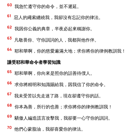
60
我急忙遵守你的命令，並不遲延。
61
惡人的繩索纏繞我，我卻沒有忘記你的律法。
62
我因你公義的典章，半夜必起來稱謝你。
63
凡敬畏你、守你訓詞的人，我都與他作伴。
64
耶和華啊，你的慈愛遍滿大地；求你將你的律例教訓我！
謙受耶和華命令者學習知識
65
耶和華啊，你向來是照你的話善待僕人。
66
求你將精明和知識賜給我，因我信了你的命令。
67
我未受苦以先走迷了路，現在卻遵守你的話。
68
你本為善，所行的也善；求你將你的律例教訓我！
69
驕傲人編造謊言攻擊我，我卻要一心守你的訓詞。
70
他們心蒙脂油，我卻喜愛你的律法。