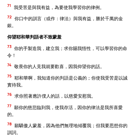
71
我受苦是與我有益，為要使我學習你的律例。
72
你口中的訓言（或作：律法）與我有益，勝於千萬的金
銀。
仰望耶和華判語者不致蒙羞
73
你的手製造我，建立我；求你賜我悟性，可以學習你的命
令！
74
敬畏你的人見我就要歡喜，因我仰望你的話。
75
耶和華啊，我知道你的判語是公義的；你使我受苦是以誠
實待我。
76
求你照著應許僕人的話，以慈愛安慰我。
77
願你的慈悲臨到我，使我存活，因你的律法是我所喜愛
的。
78
願驕傲人蒙羞，因為他們無理地傾覆我；但我要思想你的
訓詞。