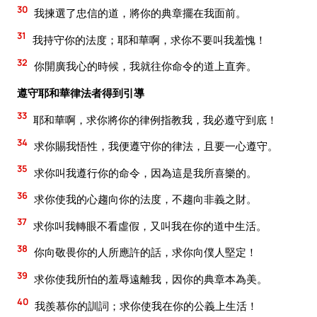
30
我揀選了忠信的道，將你的典章擺在我面前。
31
我持守你的法度；耶和華啊，求你不要叫我羞愧！
32
你開廣我心的時候，我就往你命令的道上直奔。
遵守耶和華律法者得到引導
33
耶和華啊，求你將你的律例指教我，我必遵守到底！
34
求你賜我悟性，我便遵守你的律法，且要一心遵守。
35
求你叫我遵行你的命令，因為這是我所喜樂的。
36
求你使我的心趨向你的法度，不趨向非義之財。
37
求你叫我轉眼不看虛假，又叫我在你的道中生活。
38
你向敬畏你的人所應許的話，求你向僕人堅定！
39
求你使我所怕的羞辱遠離我，因你的典章本為美。
40
我羨慕你的訓詞；求你使我在你的公義上生活！