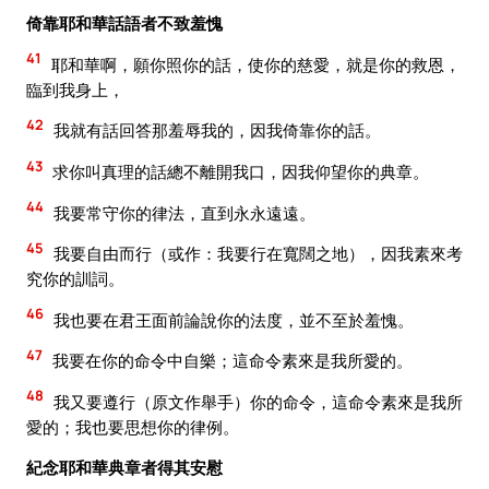
倚靠耶和華話語者不致羞愧
41
耶和華啊，願你照你的話，使你的慈愛，就是你的救恩，
臨到我身上，
42
我就有話回答那羞辱我的，因我倚靠你的話。
43
求你叫真理的話總不離開我口，因我仰望你的典章。
44
我要常守你的律法，直到永永遠遠。
45
我要自由而行（或作：我要行在寬闊之地），因我素來考
究你的訓詞。
46
我也要在君王面前論說你的法度，並不至於羞愧。
47
我要在你的命令中自樂；這命令素來是我所愛的。
48
我又要遵行（原文作舉手）你的命令，這命令素來是我所
愛的；我也要思想你的律例。
紀念耶和華典章者得其安慰