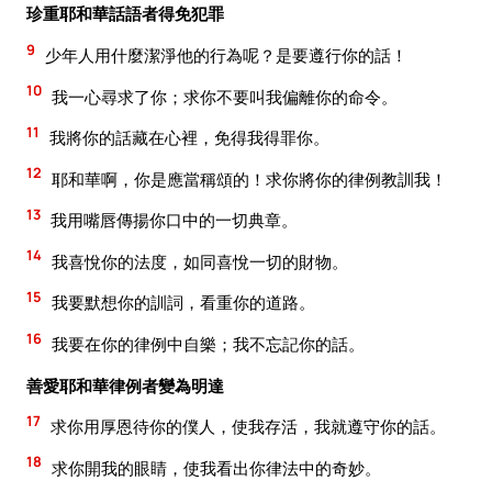
珍重耶和華話語者得免犯罪
9
少年人用什麼潔淨他的行為呢？是要遵行你的話！
10
我一心尋求了你；求你不要叫我偏離你的命令。
11
我將你的話藏在心裡，免得我得罪你。
12
耶和華啊，你是應當稱頌的！求你將你的律例教訓我！
13
我用嘴唇傳揚你口中的一切典章。
14
我喜悅你的法度，如同喜悅一切的財物。
15
我要默想你的訓詞，看重你的道路。
16
我要在你的律例中自樂；我不忘記你的話。
善愛耶和華律例者變為明達
17
求你用厚恩待你的僕人，使我存活，我就遵守你的話。
18
求你開我的眼睛，使我看出你律法中的奇妙。