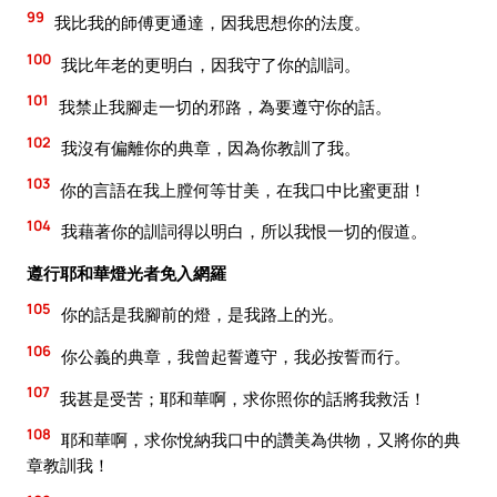
99
我比我的師傅更通達，因我思想你的法度。
100
我比年老的更明白，因我守了你的訓詞。
101
我禁止我腳走一切的邪路，為要遵守你的話。
102
我沒有偏離你的典章，因為你教訓了我。
103
你的言語在我上膛何等甘美，在我口中比蜜更甜！
104
我藉著你的訓詞得以明白，所以我恨一切的假道。
遵行耶和華燈光者免入網羅
105
你的話是我腳前的燈，是我路上的光。
106
你公義的典章，我曾起誓遵守，我必按誓而行。
107
我甚是受苦；耶和華啊，求你照你的話將我救活！
108
耶和華啊，求你悅納我口中的讚美為供物，又將你的典
章教訓我！