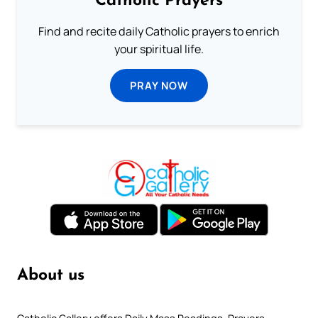
Catholic Prayers
Find and recite daily Catholic prayers to enrich
your spiritual life.
PRAY NOW
About us