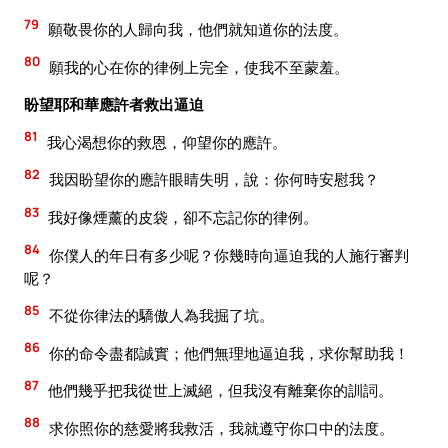
79
願敬畏你的人歸向我，他們就知道你的法度。
80
願我的心在你的律例上完全，使我不至蒙羞。
盼望耶和華應許者救出逼迫
81
我心渴想你的救恩，仰望你的應許。
82
我因盼望你的應許眼睛失明，說：你何時安慰我？
83
我好像煙薰的皮袋，卻不忘記你的律例。
84
你僕人的年日有多少呢？你幾時向逼迫我的人施行審判
呢？
85
不從你律法的驕傲人為我掘了坑。
86
你的命令盡都誠實；他們無理地逼迫我，求你幫助我！
87
他們幾乎把我從世上滅絕，但我沒有離棄你的訓詞。
88
求你照你的慈愛將我救活，我就遵守你口中的法度。