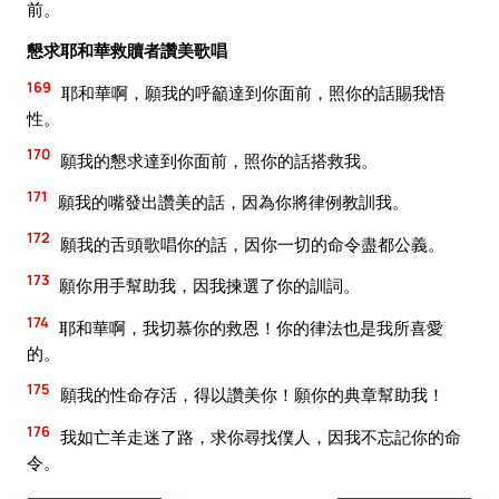
前。
懇求耶和華救贖者讚美歌唱
169
耶和華啊，願我的呼籲達到你面前，照你的話賜我悟
性。
170
願我的懇求達到你面前，照你的話搭救我。
171
願我的嘴發出讚美的話，因為你將律例教訓我。
172
願我的舌頭歌唱你的話，因你一切的命令盡都公義。
173
願你用手幫助我，因我揀選了你的訓詞。
174
耶和華啊，我切慕你的救恩！你的律法也是我所喜愛
的。
175
願我的性命存活，得以讚美你！願你的典章幫助我！
176
我如亡羊走迷了路，求你尋找僕人，因我不忘記你的命
令。