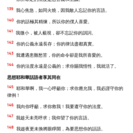
139
我心焦急，如同火燒，因我敵人忘記你的言語。
140
你的話極其精煉，所以你的僕人喜愛。
141
我微小，被人藐視，卻不忘記你的訓詞。
142
你的公義永遠長存；你的律法盡都真實。
143
我遭遇患難愁苦，你的命令卻是我所喜愛的。
144
你的法度永遠是公義的；求你賜我悟性，我就活了。
思想耶和華話語者享其同在
145
耶和華啊，我一心呼籲你；求你應允我，我必謹守你的
律例！
146
我向你呼籲，求你救我！我要遵守你的法度。
147
我趁天未亮呼求；我仰望了你的言語。
148
我趁夜更未換將眼睜開，為要思想你的話語。