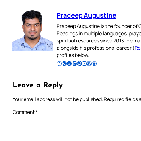
Pradeep Augustine
Pradeep Augustine is the founder of C
Readings in multiple languages, praye
spiritual resources since 2013. He ma
alongside his professional career (
Re
profiles below.
Follow Pradeep on Facebook
Follow Pradeep on Instagram
Follow Pradeep on X
Follow Pradeep on LinkedIn
Follow Pradeep on Pinterest
Subscribe to Pradeep’s Youtube Channel
Follow Pradeep on WordPress
Follow Pradeep on GitHub
Leave a Reply
Your email address will not be published.
Required fields
Comment
*