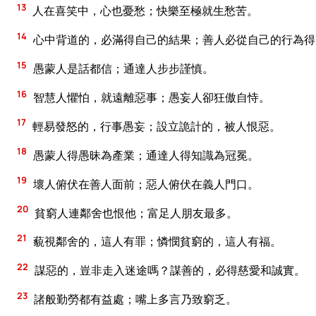
13
人在喜笑中，心也憂愁；快樂至極就生愁苦。
14
心中背道的，必滿得自己的結果；善人必從自己的行為得
15
愚蒙人是話都信；通達人步步謹慎。
16
智慧人懼怕，就遠離惡事；愚妄人卻狂傲自恃。
17
輕易發怒的，行事愚妄；設立詭計的，被人恨惡。
18
愚蒙人得愚昧為產業；通達人得知識為冠冕。
19
壞人俯伏在善人面前；惡人俯伏在義人門口。
20
貧窮人連鄰舍也恨他；富足人朋友最多。
21
藐視鄰舍的，這人有罪；憐憫貧窮的，這人有福。
22
謀惡的，豈非走入迷途嗎？謀善的，必得慈愛和誠實。
23
諸般勤勞都有益處；嘴上多言乃致窮乏。