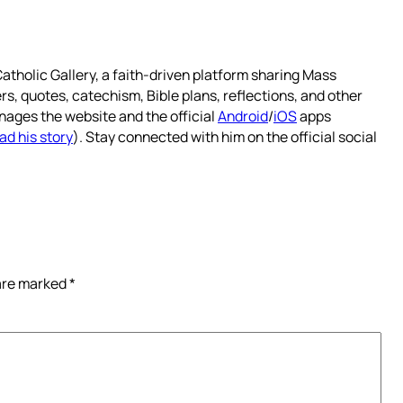
atholic Gallery, a faith-driven platform sharing Mass
rs, quotes, catechism, Bible plans, reflections, and other
nages the website and the official
Android
/
iOS
apps
ad his story
). Stay connected with him on the official social
 are marked
*