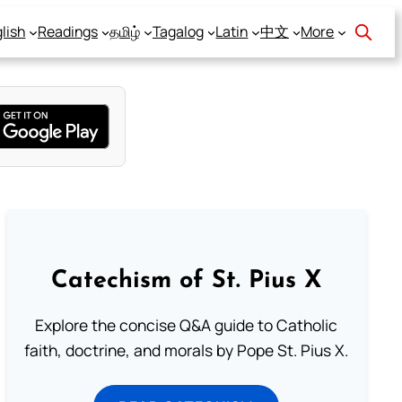
lish
Readings
தமிழ்
Tagalog
Latin
中文
More
Catechism of St. Pius X
Explore the concise Q&A guide to Catholic
faith, doctrine, and morals by Pope St. Pius X.