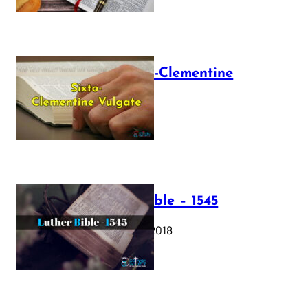
The Sixto-Clementine
Vulgate
July 12, 2025
Luther Bible – 1545
October 17, 2018