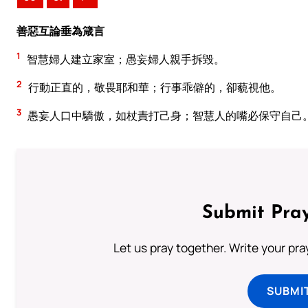
善惡互論垂為箴言
1
智慧婦人建立家室；愚妄婦人親手拆毀。
2
行動正直的，敬畏耶和華；行事乖僻的，卻藐視他。
3
愚妄人口中驕傲，如杖責打己身；智慧人的嘴必保守自己
Submit Pray
Let us pray together. Write your pr
SUBMI