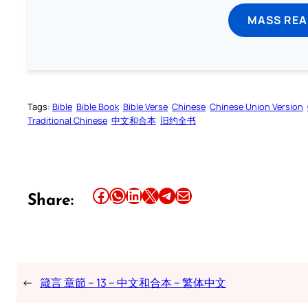
MASS REA
Tags:
Bible
Bible Book
Bible Verse
Chinese
Chinese Union Version
Traditional Chinese
中文和合本
旧约全书
Share this article on Facebook
Share this article on WhatsApp
Share this article on LinkedIn
Share this article on X
Share this article on Telegram
Email this Article
Share:
←
箴言 章節 – 13 – 中文和合本 – 繁体中文