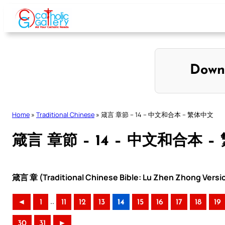
Skip
to
content
Down
Home
»
Traditional Chinese
»
箴言 章節 – 14 – 中文和合本 – 繁体中文
箴言 章節 – 14 – 中文和合本 
箴言 章 (Traditional Chinese Bible: Lu Zhen Zhong Versi
..
◄
1
11
12
13
14
15
16
17
18
19
30
31
►