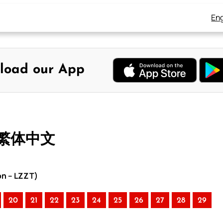
Eng
load our App
– 繁体中文
on – LZZT)
20
21
22
23
24
25
26
27
28
29