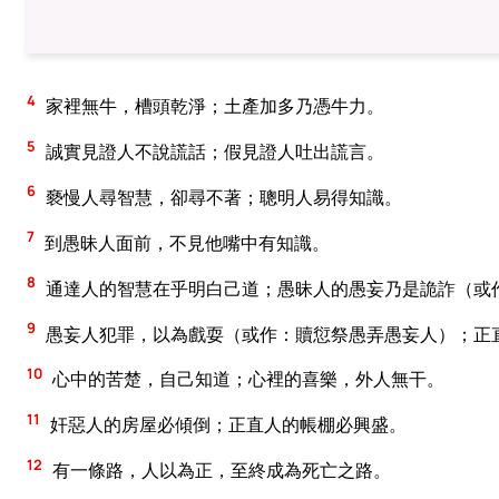
4
家裡無牛，槽頭乾淨；土產加多乃憑牛力。
5
誠實見證人不說謊話；假見證人吐出謊言。
6
褻慢人尋智慧，卻尋不著；聰明人易得知識。
7
到愚昧人面前，不見他嘴中有知識。
8
通達人的智慧在乎明白己道；愚昧人的愚妄乃是詭詐（或
9
愚妄人犯罪，以為戲耍（或作：贖愆祭愚弄愚妄人）；正
10
心中的苦楚，自己知道；心裡的喜樂，外人無干。
11
奸惡人的房屋必傾倒；正直人的帳棚必興盛。
12
有一條路，人以為正，至終成為死亡之路。