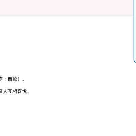
作：自歎）。
直人互相喜悅。