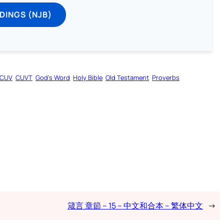
DINGS (NJB)
CUV
CUVT
God’s Word
Holy Bible
Old Testament
Proverbs
箴言 章節 – 15 – 中文和合本 – 繁体中文
→