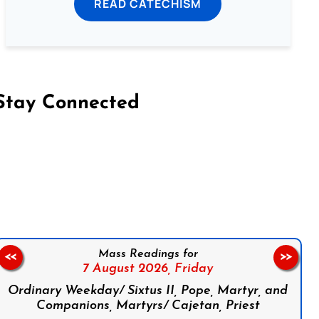
READ CATECHISM
Stay Connected
on Facebook
Follow us on Instagram
Follow us on X
Subscribe to our YouTube Channel
Follow us on WhatsApp
Mass Readings for
<<
>>
7 August 2026,
Friday
Ordinary Weekday/ Sixtus II, Pope, Martyr, and
Companions, Martyrs/ Cajetan, Priest