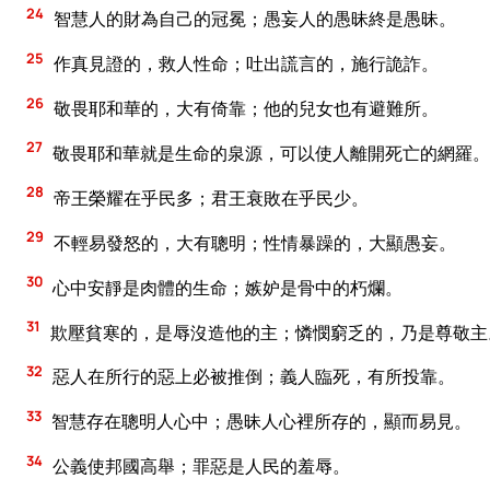
24
智慧人的財為自己的冠冕；愚妄人的愚昧終是愚昧。
25
作真見證的，救人性命；吐出謊言的，施行詭詐。
26
敬畏耶和華的，大有倚靠；他的兒女也有避難所。
27
敬畏耶和華就是生命的泉源，可以使人離開死亡的網羅。
28
帝王榮耀在乎民多；君王衰敗在乎民少。
29
不輕易發怒的，大有聰明；性情暴躁的，大顯愚妄。
30
心中安靜是肉體的生命；嫉妒是骨中的朽爛。
31
欺壓貧寒的，是辱沒造他的主；憐憫窮乏的，乃是尊敬主
32
惡人在所行的惡上必被推倒；義人臨死，有所投靠。
33
智慧存在聰明人心中；愚昧人心裡所存的，顯而易見。
34
公義使邦國高舉；罪惡是人民的羞辱。