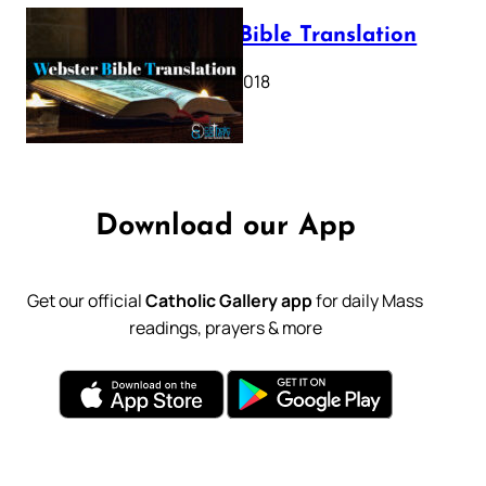
Webster Bible Translation
October 11, 2018
Download our App
Get our official
Catholic Gallery app
for daily Mass
readings, prayers & more