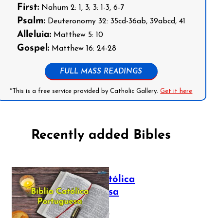
First:
Nahum 2: 1, 3; 3: 1-3, 6-7
Psalm:
Deuteronomy 32: 35cd-36ab, 39abcd, 41
Alleluia:
Matthew 5: 10
Gospel:
Matthew 16: 24-28
FULL MASS READINGS
*This is a free service provided by Catholic Gallery.
Get it here
Recently added Bibles
Bíblia Católica
Portuguesa
July 16, 2025