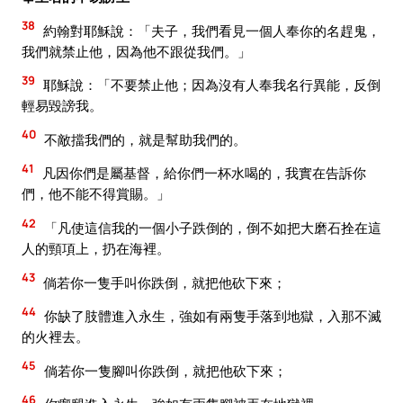
38
約翰對耶穌說：「夫子，我們看見一個人奉你的名趕鬼，
我們就禁止他，因為他不跟從我們。」
39
耶穌說：「不要禁止他；因為沒有人奉我名行異能，反倒
輕易毀謗我。
40
不敵擋我們的，就是幫助我們的。
41
凡因你們是屬基督，給你們一杯水喝的，我實在告訴你
們，他不能不得賞賜。」
42
「凡使這信我的一個小子跌倒的，倒不如把大磨石拴在這
人的頸項上，扔在海裡。
43
倘若你一隻手叫你跌倒，就把他砍下來；
44
你缺了肢體進入永生，強如有兩隻手落到地獄，入那不滅
的火裡去。
45
倘若你一隻腳叫你跌倒，就把他砍下來；
46