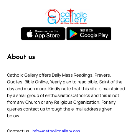
About us
Catholic Gallery offers Daily Mass Readings, Prayers,
Quotes, Bible Online, Yearly plan to read bible, Saint of the
day and much more. Kindly note that this site is maintained
by a small group of enthusiastic Catholics and this is not
from any Church or any Religious Organization. For any
queries contact us through the e-mail address given
below.
Contact us:
info@catholicgallery.org