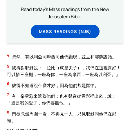
Read today's Mass readings from the New
Jerusalem Bible.
MASS READINGS (NJB)
4
忽然，有以利亞同摩西向他們顯現，並且和耶穌說話。
5
彼得對耶穌說：「拉比（就是夫子），我們在這裡真好！
可以搭三座棚，一座為你，一座為摩西，一座為以利亞。」
6
彼得不知道說什麼才好，因為他們甚是懼怕。
7
有一朵雲彩來遮蓋他們；也有聲音從雲彩裡出來，說：
「這是我的愛子，你們要聽他。」
8
門徒忽然周圍一看，不再見一人，只見耶穌同他們在那
裡。