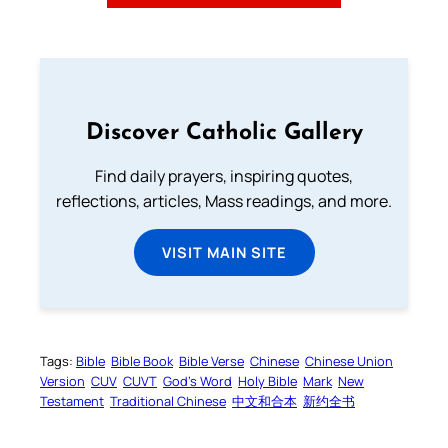
Discover Catholic Gallery
Find daily prayers, inspiring quotes,
reflections, articles, Mass readings, and more.
VISIT MAIN SITE
Tags:
Bible
Bible Book
Bible Verse
Chinese
Chinese Union
Version
CUV
CUVT
God’s Word
Holy Bible
Mark
New
Testament
Traditional Chinese
中文和合本
新约全书