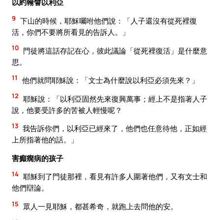
以約翰譬以利亞
9
下山的時候，耶穌囑咐他們說：「人子還沒有從死裡復
活，你們不要將所看見的告訴人。」
10
門徒將這話存記在心，彼此議論「從死裡復活」是什麼意
思。
11
他們就問耶穌說：「文士為什麼說以利亞必須先來？」
12
耶穌說：「以利亞固然先來復興萬事；經上不是指著人子
說，他要受許多的苦被人輕慢呢？
13
我告訴你們，以利亞已經來了，他們也任意待他，正如經
上所指著他的話。」
害癲癇病的孩子
14
耶穌到了門徒那裡，看見有許多人圍著他們，又有文士和
他們辯論。
15
眾人一見耶穌，都甚希奇，就跑上去問他的安。