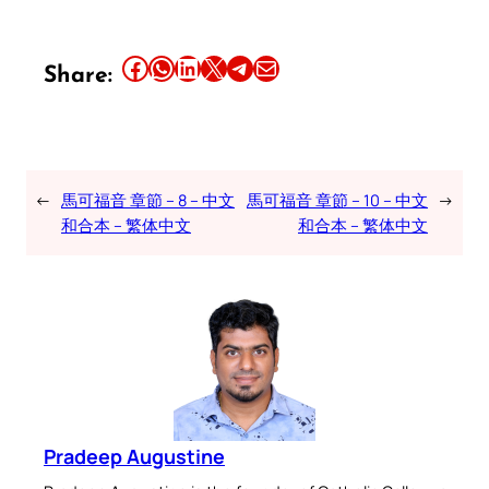
Share this article on Facebook
Share this article on WhatsApp
Share this article on LinkedIn
Share this article on X
Share this article on Telegram
Email this Article
Share:
←
馬可福音 章節 – 8 – 中文
馬可福音 章節 – 10 – 中文
→
和合本 – 繁体中文
和合本 – 繁体中文
Pradeep Augustine