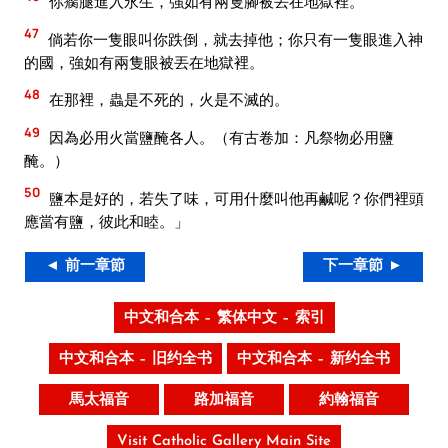
你瘸腿進入永生，強如有兩隻腳被丟在地獄裡。
47
倘若你一隻眼叫你跌倒，就去掉他；你只有一隻眼進入神
的國，強如有兩隻眼被丟在地獄裡。
48
在那裡，蟲是不死的，火是不滅的。
49
因為必用火當鹽醃各人。（有古卷加：凡祭物必用鹽
醃。）
50
鹽本是好的，若失了味，可用什麼叫他再鹹呢？你們裡頭
應當有鹽，彼此和睦。」
◄ 前一章節
下一章節 ►
中文和合本 – 繁体中文 – 索引
中文和合本 – 旧约全书
中文和合本 – 新约全书
馬太福音
路加福音
約翰福音
Visit Catholic Gallery Main Site