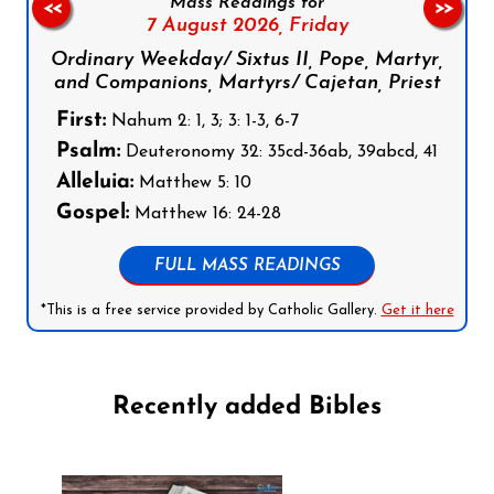
Mass Readings for
<<
>>
7 August 2026,
Friday
Ordinary Weekday/ Sixtus II, Pope, Martyr,
and Companions, Martyrs/ Cajetan, Priest
First:
Nahum 2: 1, 3; 3: 1-3, 6-7
Psalm:
Deuteronomy 32: 35cd-36ab, 39abcd, 41
Alleluia:
Matthew 5: 10
Gospel:
Matthew 16: 24-28
FULL MASS READINGS
*This is a free service provided by Catholic Gallery.
Get it here
Recently added Bibles