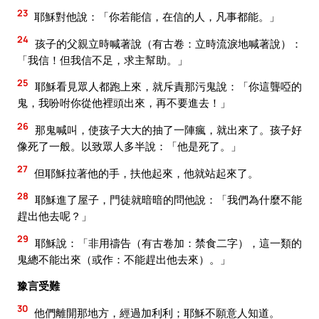
23
耶穌對他說：「你若能信，在信的人，凡事都能。」
24
孩子的父親立時喊著說（有古卷：立時流淚地喊著說）：
「我信！但我信不足，求主幫助。」
25
耶穌看見眾人都跑上來，就斥責那污鬼說：「你這聾啞的
鬼，我吩咐你從他裡頭出來，再不要進去！」
26
那鬼喊叫，使孩子大大的抽了一陣瘋，就出來了。孩子好
像死了一般。以致眾人多半說：「他是死了。」
27
但耶穌拉著他的手，扶他起來，他就站起來了。
28
耶穌進了屋子，門徒就暗暗的問他說：「我們為什麼不能
趕出他去呢？」
29
耶穌說：「非用禱告（有古卷加：禁食二字），這一類的
鬼總不能出來（或作：不能趕出他去來）。」
豫言受難
30
他們離開那地方，經過加利利；耶穌不願意人知道。