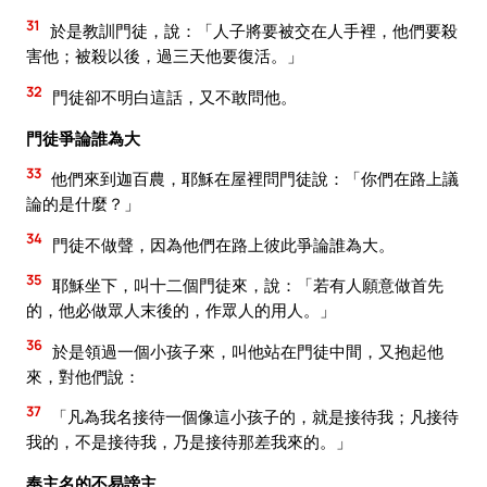
31
於是教訓門徒，說：「人子將要被交在人手裡，他們要殺
害他；被殺以後，過三天他要復活。」
32
門徒卻不明白這話，又不敢問他。
門徒爭論誰為大
33
他們來到迦百農，耶穌在屋裡問門徒說：「你們在路上議
論的是什麼？」
34
門徒不做聲，因為他們在路上彼此爭論誰為大。
35
耶穌坐下，叫十二個門徒來，說：「若有人願意做首先
的，他必做眾人末後的，作眾人的用人。」
36
於是領過一個小孩子來，叫他站在門徒中間，又抱起他
來，對他們說：
37
「凡為我名接待一個像這小孩子的，就是接待我；凡接待
我的，不是接待我，乃是接待那差我來的。」
奉主名的不易謗主