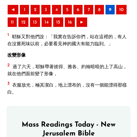
◄
1
2
3
4
5
6
7
8
9
10
11
12
13
14
15
16
►
1
耶穌又對他們說：「我實在告訴你們，站在這裡的，有人
在沒嘗死味以前，必要看見神的國大有能力臨到。」
改變形像
2
過了六天，耶穌帶著彼得、雅各、約翰暗暗的上了高山，
就在他們面前變了形像，
3
衣服放光，極其潔白，地上漂布的，沒有一個能漂得那樣
白。
Mass Readings Today - New
Jerusalem Bible