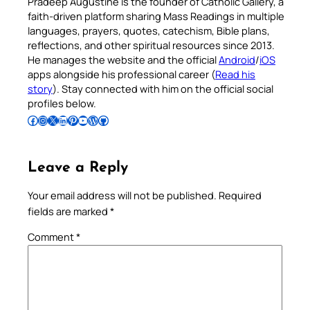
Pradeep Augustine is the founder of Catholic Gallery, a
faith-driven platform sharing Mass Readings in multiple
languages, prayers, quotes, catechism, Bible plans,
reflections, and other spiritual resources since 2013.
He manages the website and the official
Android
/
iOS
apps alongside his professional career (
Read his
story
). Stay connected with him on the official social
profiles below.
Follow Pradeep on Facebook
Follow Pradeep on Instagram
Follow Pradeep on X
Follow Pradeep on LinkedIn
Follow Pradeep on Pinterest
Subscribe to Pradeep’s Youtube Channel
Follow Pradeep on WordPress
Follow Pradeep on GitHub
Leave a Reply
Your email address will not be published.
Required
fields are marked
*
Comment
*