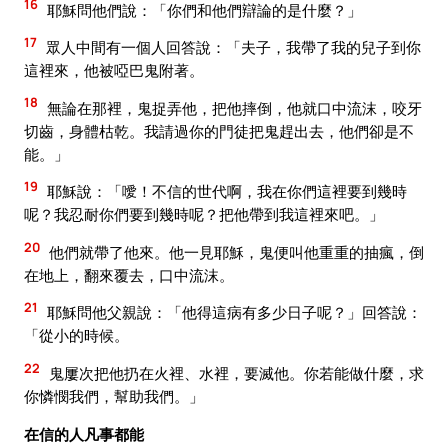
16
耶穌問他們說：「你們和他們辯論的是什麼？」
17
眾人中間有一個人回答說：「夫子，我帶了我的兒子到你
這裡來，他被啞巴鬼附著。
18
無論在那裡，鬼捉弄他，把他摔倒，他就口中流沫，咬牙
切齒，身體枯乾。我請過你的門徒把鬼趕出去，他們卻是不
能。」
19
耶穌說：「噯！不信的世代啊，我在你們這裡要到幾時
呢？我忍耐你們要到幾時呢？把他帶到我這裡來吧。」
20
他們就帶了他來。他一見耶穌，鬼便叫他重重的抽瘋，倒
在地上，翻來覆去，口中流沫。
21
耶穌問他父親說：「他得這病有多少日子呢？」回答說：
「從小的時候。
22
鬼屢次把他扔在火裡、水裡，要滅他。你若能做什麼，求
你憐憫我們，幫助我們。」
在信的人凡事都能