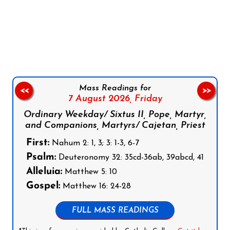
Follow us on Facebook
Follow us on Instagram
Follow us on X
Subscribe to our YouTube Channel
Follow us on WhatsApp
Mass Readings for
<<
>>
7 August 2026,
Friday
Ordinary Weekday/ Sixtus II, Pope, Martyr,
and Companions, Martyrs/ Cajetan, Priest
First:
Nahum 2: 1, 3; 3: 1-3, 6-7
Psalm:
Deuteronomy 32: 35cd-36ab, 39abcd, 41
Alleluia:
Matthew 5: 10
Gospel:
Matthew 16: 24-28
FULL MASS READINGS