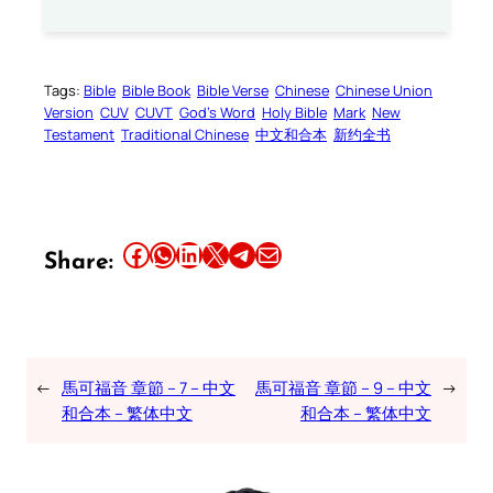
Tags:
Bible
Bible Book
Bible Verse
Chinese
Chinese Union
Version
CUV
CUVT
God’s Word
Holy Bible
Mark
New
Testament
Traditional Chinese
中文和合本
新约全书
Share this article on Facebook
Share this article on WhatsApp
Share this article on LinkedIn
Share this article on X
Share this article on Telegram
Email this Article
Share:
←
馬可福音 章節 – 7 – 中文
馬可福音 章節 – 9 – 中文
→
和合本 – 繁体中文
和合本 – 繁体中文