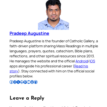
Pradeep Augustine
Pradeep Augustine is the founder of Catholic Gallery, a
faith-driven platform sharing Mass Readings in multiple
languages, prayers, quotes, catechism, Bible plans,
reflections, and other spiritual resources since 2013.
He manages the website and the official
Android
/
iOS
apps alongside his professional career (
Read his
story
). Stay connected with him on the official social
profiles below.
Follow Pradeep on Facebook
Follow Pradeep on Instagram
Follow Pradeep on X
Follow Pradeep on LinkedIn
Follow Pradeep on Pinterest
Subscribe to Pradeep’s Youtube Channel
Follow Pradeep on WordPress
Follow Pradeep on GitHub
Leave a Reply