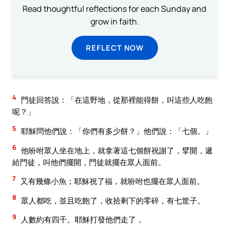
Read thoughtful reflections for each Sunday and
grow in faith.
REFLECT NOW
4
門徒回答說：「在這野地，從那裡能得餅，叫這些人吃飽
呢？」
5
耶穌問他們說：「你們有多少餅？」他們說：「七個。」
6
他吩咐眾人坐在地上，就拿著這七個餅祝謝了，擘開，遞
給門徒，叫他們擺開，門徒就擺在眾人面前。
7
又有幾條小魚；耶穌祝了福，就吩咐也擺在眾人面前。
8
眾人都吃，並且吃飽了，收拾剩下的零碎，有七筐子。
9
人數約有四千。耶穌打發他們走了，