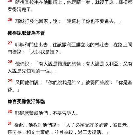
25
隨後又按手在他眼睛上，他定睛一看，就復了原，樣樣都
看得清楚了。
26
耶穌打發他回家，說：「連這村子你也不要進去。」
彼得認耶穌為基督
27
耶穌和門徒出去，往該撒利亞腓立比的村莊去；在路上問
門徒說：「人說我是誰？」
28
他們說：「有人說是施洗的約翰；有人說是以利亞；又有
人說是先知裡的一位。」
29
又問他們說：「你們說我是誰？」彼得回答說：「你是基
督。」
豫言受難復活降臨
30
耶穌就禁戒他們，不要告訴人。
31
從此，他教訓他們說：「人子必須受許多的苦，被長老、
祭司長，和文士棄絕，並且被殺，過三天復活。」