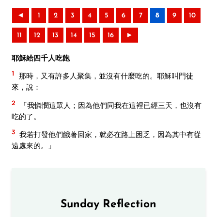
◄
1
2
3
4
5
6
7
8
9
10
11
12
13
14
15
16
►
耶穌給四千人吃飽
1
那時，又有許多人聚集，並沒有什麼吃的。耶穌叫門徒
來，說：
2
「我憐憫這眾人；因為他們同我在這裡已經三天，也沒有
吃的了。
3
我若打發他們餓著回家，就必在路上困乏，因為其中有從
遠處來的。」
Sunday Reflection