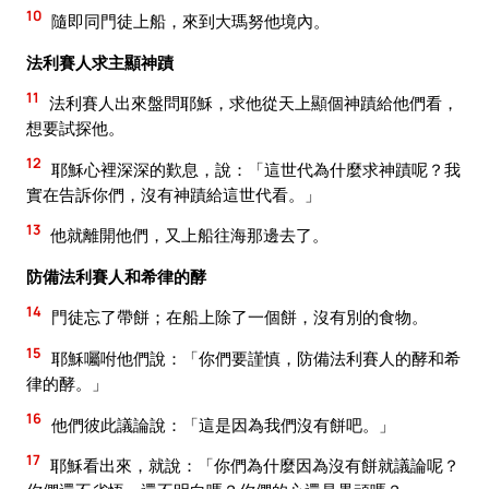
10
隨即同門徒上船，來到大瑪努他境內。
法利賽人求主顯神蹟
11
法利賽人出來盤問耶穌，求他從天上顯個神蹟給他們看，
想要試探他。
12
耶穌心裡深深的歎息，說：「這世代為什麼求神蹟呢？我
實在告訴你們，沒有神蹟給這世代看。」
13
他就離開他們，又上船往海那邊去了。
防備法利賽人和希律的酵
14
門徒忘了帶餅；在船上除了一個餅，沒有別的食物。
15
耶穌囑咐他們說：「你們要謹慎，防備法利賽人的酵和希
律的酵。」
16
他們彼此議論說：「這是因為我們沒有餅吧。」
17
耶穌看出來，就說：「你們為什麼因為沒有餅就議論呢？