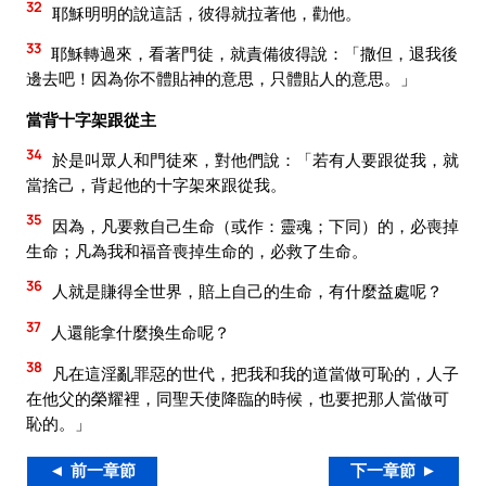
32
耶穌明明的說這話，彼得就拉著他，勸他。
33
耶穌轉過來，看著門徒，就責備彼得說：「撒但，退我後
邊去吧！因為你不體貼神的意思，只體貼人的意思。」
當背十字架跟從主
34
於是叫眾人和門徒來，對他們說：「若有人要跟從我，就
當捨己，背起他的十字架來跟從我。
35
因為，凡要救自己生命（或作：靈魂；下同）的，必喪掉
生命；凡為我和福音喪掉生命的，必救了生命。
36
人就是賺得全世界，賠上自己的生命，有什麼益處呢？
37
人還能拿什麼換生命呢？
38
凡在這淫亂罪惡的世代，把我和我的道當做可恥的，人子
在他父的榮耀裡，同聖天使降臨的時候，也要把那人當做可
恥的。」
◄ 前一章節
下一章節 ►