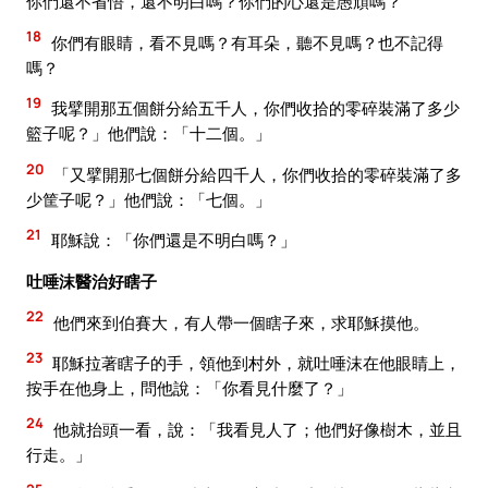
你們還不省悟，還不明白嗎？你們的心還是愚頑嗎？
18
你們有眼睛，看不見嗎？有耳朵，聽不見嗎？也不記得
嗎？
19
我擘開那五個餅分給五千人，你們收拾的零碎裝滿了多少
籃子呢？」他們說：「十二個。」
20
「又擘開那七個餅分給四千人，你們收拾的零碎裝滿了多
少筐子呢？」他們說：「七個。」
21
耶穌說：「你們還是不明白嗎？」
吐唾沫醫治好瞎子
22
他們來到伯賽大，有人帶一個瞎子來，求耶穌摸他。
23
耶穌拉著瞎子的手，領他到村外，就吐唾沫在他眼睛上，
按手在他身上，問他說：「你看見什麼了？」
24
他就抬頭一看，說：「我看見人了；他們好像樹木，並且
行走。」