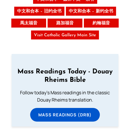
中文和合本 – 旧约全书
中文和合本 – 新约全书
馬太福音
路加福音
約翰福音
Visit Catholic Gallery Main Site
Mass Readings Today - Douay
Rheims Bible
Follow today's Mass readings in the classic
Douay Rheims translation.
MASS READINGS (DRB)