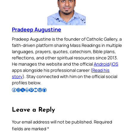
Pradeep Augustine
Pradeep Augustine is the founder of Catholic Gallery, a
faith-driven platform sharing Mass Readings in multiple
languages, prayers, quotes, catechism, Bible plans,
reflections, and other spiritual resources since 2013.
He manages the website and the official
Android
/
iOS
apps alongside his professional career (
Read his
story
). Stay connected with him on the official social
profiles below.
Follow Pradeep on Facebook
Follow Pradeep on Instagram
Follow Pradeep on X
Follow Pradeep on LinkedIn
Follow Pradeep on Pinterest
Subscribe to Pradeep’s Youtube Channel
Follow Pradeep on WordPress
Follow Pradeep on GitHub
Leave a Reply
Your email address will not be published.
Required
fields are marked
*