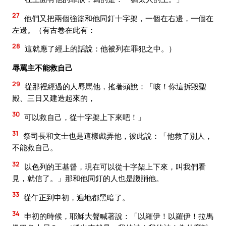
27
他們又把兩個強盜和他同釘十字架，一個在右邊，一個在
左邊。（有古卷在此有：
28
這就應了經上的話說：他被列在罪犯之中。）
辱罵主不能救自己
29
從那裡經過的人辱罵他，搖著頭說：「咳！你這拆毀聖
殿、三日又建造起來的，
30
可以救自己，從十字架上下來吧！」
31
祭司長和文士也是這樣戲弄他，彼此說：「他救了別人，
不能救自己。
32
以色列的王基督，現在可以從十字架上下來，叫我們看
見，就信了。」那和他同釘的人也是譏誚他。
33
從午正到申初，遍地都黑暗了。
34
申初的時候，耶穌大聲喊著說：「以羅伊！以羅伊！拉馬