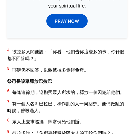
your spiritual life.
PRAY NOW
4
彼拉多又問他說：「你看，他們告你這麼多的事，你什麼
都不回答嗎？」
5
耶穌仍不回答，以致彼拉多覺得希奇。
祭司長唆眾釋放巴拉巴
6
每逢這節期，巡撫照眾人所求的，釋放一個囚犯給他們。
7
有一個人名叫巴拉巴，和作亂的人一同捆綁。他們做亂的
時候，曾殺過人。
8
眾人上去求巡撫，照常例給他們辦。
9
彼拉多說：「你們要我釋放猶太人的王給你們嗎？」