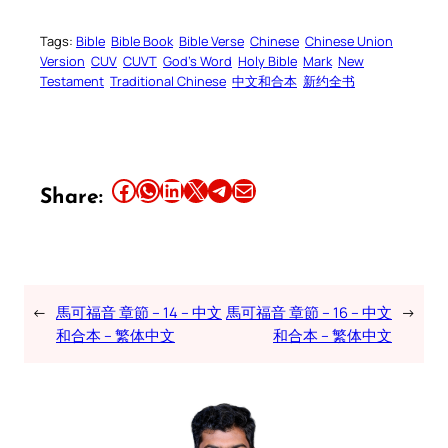
Tags:
Bible
Bible Book
Bible Verse
Chinese
Chinese Union
Version
CUV
CUVT
God’s Word
Holy Bible
Mark
New
Testament
Traditional Chinese
中文和合本
新约全书
Share this article on Facebook
Share this article on WhatsApp
Share this article on LinkedIn
Share this article on X
Share this article on Telegram
Email this Article
Share:
←
馬可福音 章節 – 14 – 中文
馬可福音 章節 – 16 – 中文
→
和合本 – 繁体中文
和合本 – 繁体中文