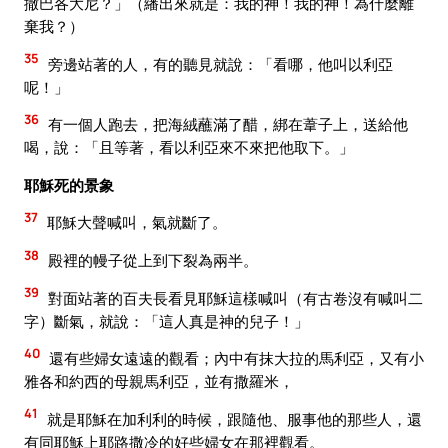
撒巴各大尼？」（繙出來就是：我的神！我的神！為什麼離
棄我？）
35
旁邊站著的人，有的聽見就說：「看哪，他叫以利亞
呢！」
36
有一個人跑去，把海絨蘸滿了醋，綁在葦子上，送給他
喝，說：「且等著，看以利亞來不來把他取下。」
耶穌死的景象
37
耶穌大聲喊叫，氣就斷了。
38
殿裡的幔子從上到下裂為兩半。
39
對面站著的百夫長看見耶穌這樣喊叫（有古卷沒有喊叫二
字）斷氣，就說：「這人真是神的兒子！」
40
還有些婦女遠遠的觀看；內中有抹大拉的馬利亞，又有小
雅各和約西的母親馬利亞，並有撒羅米，
41
就是耶穌在加利利的時候，跟隨他、服事他的那些人，還
有同耶穌上耶路撒冷的好些婦女在那裡觀看。