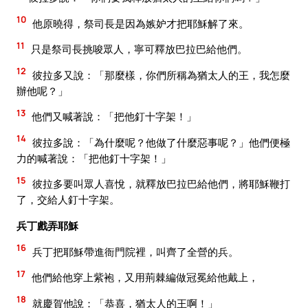
10
他原曉得，祭司長是因為嫉妒才把耶穌解了來。
11
只是祭司長挑唆眾人，寧可釋放巴拉巴給他們。
12
彼拉多又說：「那麼樣，你們所稱為猶太人的王，我怎麼
辦他呢？」
13
他們又喊著說：「把他釘十字架！」
14
彼拉多說：「為什麼呢？他做了什麼惡事呢？」他們便極
力的喊著說：「把他釘十字架！」
15
彼拉多要叫眾人喜悅，就釋放巴拉巴給他們，將耶穌鞭打
了，交給人釘十字架。
兵丁戲弄耶穌
16
兵丁把耶穌帶進衙門院裡，叫齊了全營的兵。
17
他們給他穿上紫袍，又用荊棘編做冠冕給他戴上，
18
就慶賀他說：「恭喜，猶太人的王啊！」