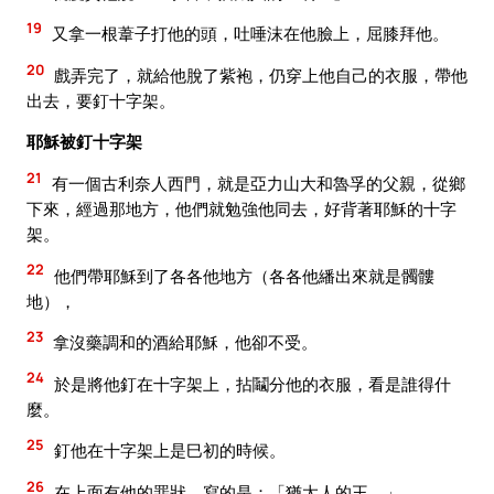
19
又拿一根葦子打他的頭，吐唾沫在他臉上，屈膝拜他。
20
戲弄完了，就給他脫了紫袍，仍穿上他自己的衣服，帶他
出去，要釘十字架。
耶穌被釘十字架
21
有一個古利奈人西門，就是亞力山大和魯孚的父親，從鄉
下來，經過那地方，他們就勉強他同去，好背著耶穌的十字
架。
22
他們帶耶穌到了各各他地方（各各他繙出來就是髑髏
地），
23
拿沒藥調和的酒給耶穌，他卻不受。
24
於是將他釘在十字架上，拈鬮分他的衣服，看是誰得什
麼。
25
釘他在十字架上是巳初的時候。
26
在上面有他的罪狀，寫的是：「猶太人的王。」