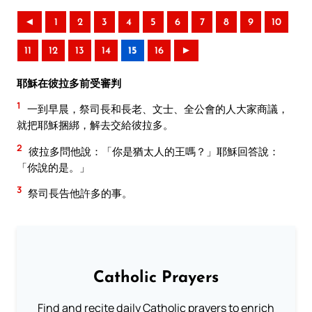
◄
1
2
3
4
5
6
7
8
9
10
11
12
13
14
15
16
►
耶穌在彼拉多前受審判
1
一到早晨，祭司長和長老、文士、全公會的人大家商議，
就把耶穌捆綁，解去交給彼拉多。
2
彼拉多問他說：「你是猶太人的王嗎？」耶穌回答說：
「你說的是。」
3
祭司長告他許多的事。
Catholic Prayers
Find and recite daily Catholic prayers to enrich