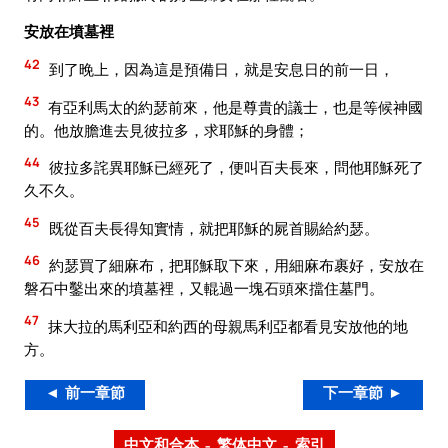
安放在墳墓裡
42
到了晚上，因為這是預備日，就是安息日的前一日，
43
有亞利馬太的約瑟前來，他是尊貴的議士，也是等候神國
的。他放膽進去見彼拉多，求耶穌的身體；
44
彼拉多詫異耶穌已經死了，便叫百夫長來，問他耶穌死了
久不久。
45
既從百夫長得知實情，就把耶穌的屍首賜給約瑟。
46
約瑟買了細麻布，把耶穌取下來，用細麻布裹好，安放在
磐石中鑿出來的墳墓裡，又輥過一塊石頭來擋住墓門。
47
抹大拉的馬利亞和約西的母親馬利亞都看見安放他的地
方。
◄ 前一章節
下一章節 ►
中文和合本 – 繁体中文 – 索引