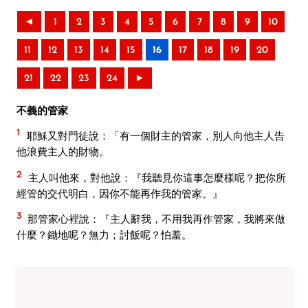
◄
1
2
3
4
5
6
7
8
9
10
11
12
13
14
15
16
17
18
19
20
21
22
23
24
►
不義的管家
1
耶穌又對門徒說：「有一個財主的管家，別人向他主人告
他浪費主人的財物。
2
主人叫他來，對他說：『我聽見你這事怎麼樣呢？把你所
經管的交代明白，因你不能再作我的管家。』
3
那管家心裡說：『主人辭我，不用我再作管家，我將來做
什麼？鋤地呢？無力；討飯呢？怕羞。