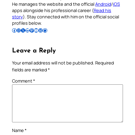
He manages the website and the official
Android
/
iOS
apps alongside his professional career (
Read his
story
). Stay connected with him on the official social
profiles below.
Follow Pradeep on Facebook
Follow Pradeep on Instagram
Follow Pradeep on X
Follow Pradeep on LinkedIn
Follow Pradeep on Pinterest
Subscribe to Pradeep’s Youtube Channel
Follow Pradeep on WordPress
Follow Pradeep on GitHub
Leave a Reply
Your email address will not be published.
Required
fields are marked
*
Comment
*
Name
*