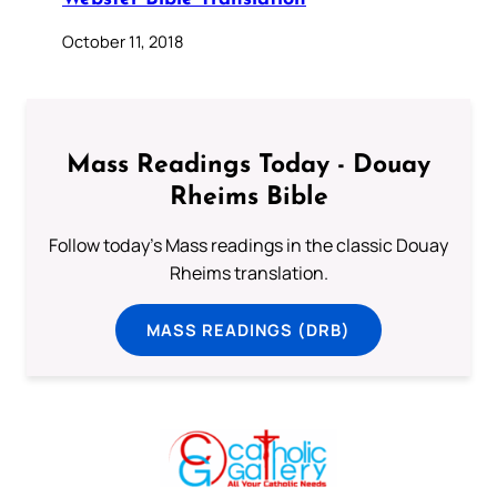
October 11, 2018
Mass Readings Today - Douay
Rheims Bible
Follow today's Mass readings in the classic Douay
Rheims translation.
MASS READINGS (DRB)