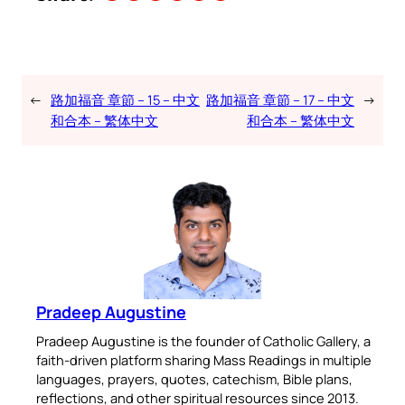
←
路加福音 章節 – 15 – 中文
路加福音 章節 – 17 – 中文
→
和合本 – 繁体中文
和合本 – 繁体中文
Pradeep Augustine
Pradeep Augustine is the founder of Catholic Gallery, a
faith-driven platform sharing Mass Readings in multiple
languages, prayers, quotes, catechism, Bible plans,
reflections, and other spiritual resources since 2013.