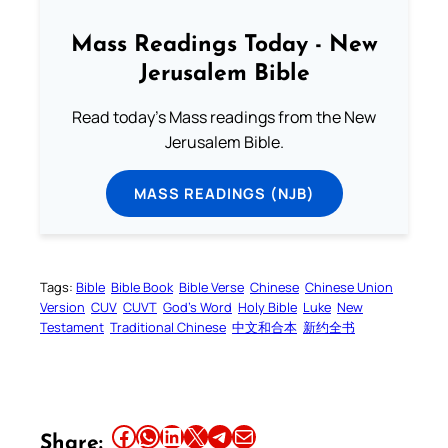
Mass Readings Today - New
Jerusalem Bible
Read today's Mass readings from the New
Jerusalem Bible.
MASS READINGS (NJB)
Tags:
Bible
Bible Book
Bible Verse
Chinese
Chinese Union
Version
CUV
CUVT
God’s Word
Holy Bible
Luke
New
Testament
Traditional Chinese
中文和合本
新约全书
Share this article on Facebook
Share this article on WhatsApp
Share this article on LinkedIn
Share this article on X
Share this article on Telegram
Email this Article
Share: