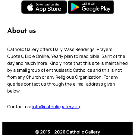
About us
Catholic Gallery offers Daily Mass Readings, Prayers,
Quotes, Bible Online, Yearly plan to read bible, Saint of the
day and much more. Kindly note that this site is maintained
by a small group of enthusiastic Catholics and this is not
from any Church or any Religious Organization. For any
queries contact us through the e-mail address given
below.
Contact us:
info@catholicgallery.org
© 2013 – 2026 Catholic Gallery