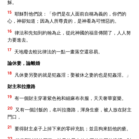
穌。
15
耶穌對他們說：「你們是在人面前自稱為義的，你們的
心，神卻知道；因為人所尊貴的，是神看為可憎惡的。
16
律法和先知到約翰為止，從此神國的福音傳開了，人人努
力要進去。
17
天地廢去較比律法的一點一畫落空還容易。
論休妻，論離婚
18
凡休妻另娶的就是犯姦淫；娶被休之妻的也是犯姦淫。」
財主和拉撒路
19
有一個財主穿著紫色袍和細麻布衣服，天天奢華宴樂。
20
又有一個討飯的，名叫拉撒路，渾身生瘡，被人放在財主
門口，
21
要得財主桌子上掉下來的零碎充飢；並且狗來餂他的瘡。
22