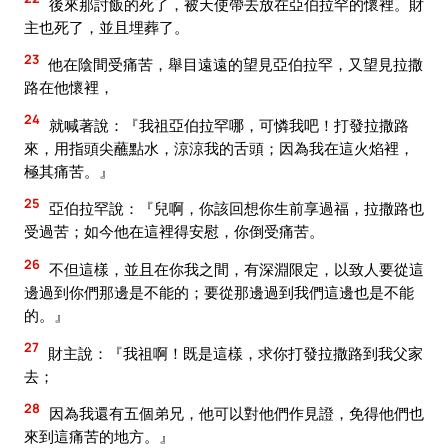
後來那討飯的死了，被天使帶去放在亞伯拉罕的懷裡。財
主也死了，並且埋葬了。
23
他在陰間受痛苦，舉目遠遠的望見亞伯拉罕，又望見拉撒
路在他懷裡，
24
就喊著說：『我祖亞伯拉罕哪，可憐我吧！打發拉撒路
來，用指頭尖蘸點水，涼涼我的舌頭；因為我在這火焰裡，
極其痛苦。』
25
亞伯拉罕說：『兒啊，你該回想你生前享過福，拉撒路也
受過苦；如今他在這裡得安慰，你倒受痛苦。
26
不但這樣，並且在你我之間，有深淵限定，以致人要從這
邊過到你們那邊是不能的；要從那邊過到我們這邊也是不能
的。』
27
財主說：『我祖啊！既是這樣，求你打發拉撒路到我父家
去；
28
因為我還有五個弟兄，他可以對他們作見證，免得他們也
來到這痛苦的地方。』