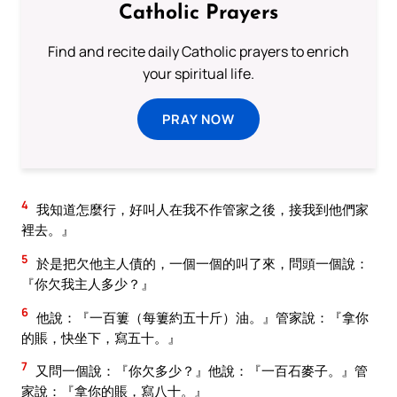
Catholic Prayers
Find and recite daily Catholic prayers to enrich
your spiritual life.
PRAY NOW
4
我知道怎麼行，好叫人在我不作管家之後，接我到他們家
裡去。』
5
於是把欠他主人債的，一個一個的叫了來，問頭一個說：
『你欠我主人多少？』
6
他說：『一百簍（每簍約五十斤）油。』管家說：『拿你
的賬，快坐下，寫五十。』
7
又問一個說：『你欠多少？』他說：『一百石麥子。』管
家說：『拿你的賬，寫八十。』