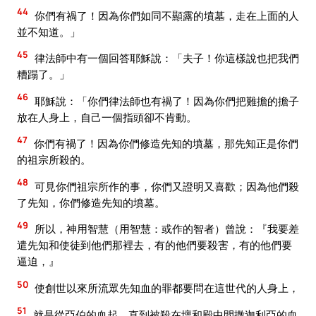
44
你們有禍了！因為你們如同不顯露的墳墓，走在上面的人
並不知道。」
45
律法師中有一個回答耶穌說：「夫子！你這樣說也把我們
糟蹋了。」
46
耶穌說：「你們律法師也有禍了！因為你們把難擔的擔子
放在人身上，自己一個指頭卻不肯動。
47
你們有禍了！因為你們修造先知的墳墓，那先知正是你們
的祖宗所殺的。
48
可見你們祖宗所作的事，你們又證明又喜歡；因為他們殺
了先知，你們修造先知的墳墓。
49
所以，神用智慧（用智慧：或作的智者）曾說：『我要差
遣先知和使徒到他們那裡去，有的他們要殺害，有的他們要
逼迫，』
50
使創世以來所流眾先知血的罪都要問在這世代的人身上，
51
就是從亞伯的血起，直到被殺在壇和殿中間撒迦利亞的血