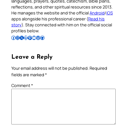
languages, prayers, quotes, catechism, Bible plans,
reflections, and other spiritual resources since 2013.
He manages the website and the official
Android
/
iOS
apps alongside his professional career (
Read his
story
). Stay connected with him on the official social
profiles below.
Follow Pradeep on Facebook
Follow Pradeep on Instagram
Follow Pradeep on X
Follow Pradeep on LinkedIn
Follow Pradeep on Pinterest
Subscribe to Pradeep’s Youtube Channel
Follow Pradeep on WordPress
Follow Pradeep on GitHub
Leave a Reply
Your email address will not be published.
Required
fields are marked
*
Comment
*