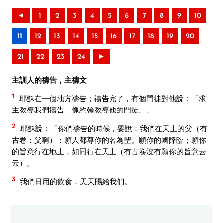
◄
1
2
3
4
5
6
7
8
9
10
11
12
13
14
15
16
17
18
19
20
21
22
23
24
►
主訓人的禱告，主禱文
1
耶穌在一個地方禱告；禱告完了，有個門徒對他說：「求
主教導我們禱告，像約翰教導他的門徒。」
2
耶穌說：「你們禱告的時候，要說：我們在天上的父（有
古卷：父啊）：願人都尊你的名為聖。願你的國降臨；願你
的旨意行在地上，如同行在天上（有古卷沒有願你的旨意云
云）。
3
我們日用的飲食，天天賜給我們。