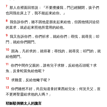
7
那人在裡面回答說：『不要攪擾我，門已經關閉，孩子們
也同我在床上了，我不能起來給你。』
8
我告訴你們，雖不因他是朋友起來給他，但因他情詞迫切
的直求，就必起來照他所需用的給他。
9
我又告訴你們，你們祈求，就給你們；尋找，就尋見；叩
門，就給你們開門。
10
因為，凡祈求的，就得著；尋找的，就尋見；叩門的，就
給他開門。
11
你們中間作父親的，誰有兒子求餅，反給他石頭呢？求
魚，反拿蛇當魚給他呢？
12
求雞蛋，反給他蠍子呢？
13
你們雖然不好，尚且知道拿好東西給兒女；何況天父，豈
不更將聖靈給求他的人嗎？」
耶穌駁倒猶太人的讒言