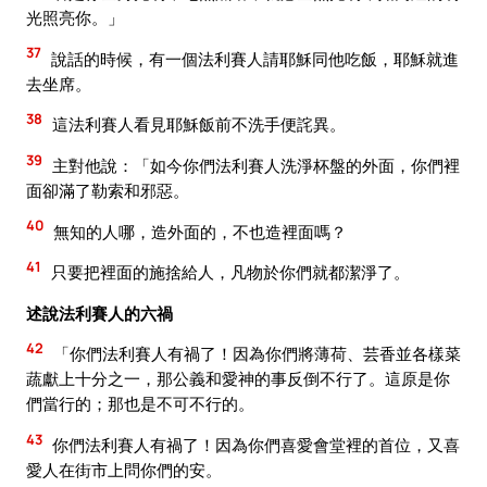
光照亮你。」
37
說話的時候，有一個法利賽人請耶穌同他吃飯，耶穌就進
去坐席。
38
這法利賽人看見耶穌飯前不洗手便詫異。
39
主對他說：「如今你們法利賽人洗淨杯盤的外面，你們裡
面卻滿了勒索和邪惡。
40
無知的人哪，造外面的，不也造裡面嗎？
41
只要把裡面的施捨給人，凡物於你們就都潔淨了。
述說法利賽人的六禍
42
「你們法利賽人有禍了！因為你們將薄荷、芸香並各樣菜
蔬獻上十分之一，那公義和愛神的事反倒不行了。這原是你
們當行的；那也是不可不行的。
43
你們法利賽人有禍了！因為你們喜愛會堂裡的首位，又喜
愛人在街市上問你們的安。