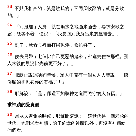
23
不與我相合的，就是敵我的；不同我收聚的，就是分散
的。」
24
「污鬼離了人身，就在無水之地過來過去，尋求安歇之
處；既尋不著，便說：『我要回到我所出來的屋裡去。』
25
到了，就看見裡面打掃乾淨，修飾好了，
26
便去另帶了七個比自己更惡的鬼來，都進去住在那裡。那
人末後的景況比先前更不好了。」
27
耶穌正說這話的時候，眾人中間有一個女人大聲說：「懷
你胎的和乳養你的有福了！」
28
耶穌說：「是，卻還不如聽神之道而遵守的人有福。」
求神蹟的受責備
29
當眾人聚集的時候，耶穌開講說：「這世代是一個邪惡的
世代。他們求看神蹟，除了約拿的神蹟以外，再沒有神蹟給
他們看。