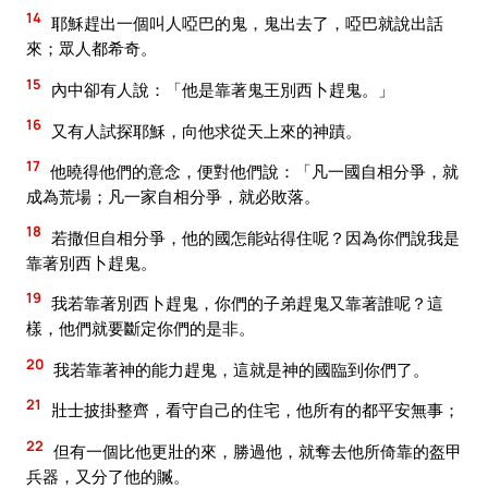
14
耶穌趕出一個叫人啞巴的鬼，鬼出去了，啞巴就說出話
來；眾人都希奇。
15
內中卻有人說：「他是靠著鬼王別西卜趕鬼。」
16
又有人試探耶穌，向他求從天上來的神蹟。
17
他曉得他們的意念，便對他們說：「凡一國自相分爭，就
成為荒場；凡一家自相分爭，就必敗落。
18
若撒但自相分爭，他的國怎能站得住呢？因為你們說我是
靠著別西卜趕鬼。
19
我若靠著別西卜趕鬼，你們的子弟趕鬼又靠著誰呢？這
樣，他們就要斷定你們的是非。
20
我若靠著神的能力趕鬼，這就是神的國臨到你們了。
21
壯士披掛整齊，看守自己的住宅，他所有的都平安無事；
22
但有一個比他更壯的來，勝過他，就奪去他所倚靠的盔甲
兵器，又分了他的贓。