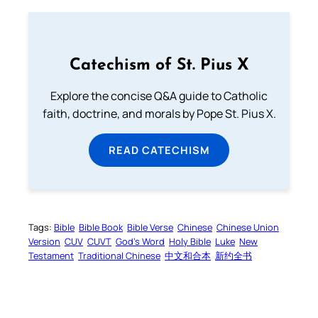
Catechism of St. Pius X
Explore the concise Q&A guide to Catholic
faith, doctrine, and morals by Pope St. Pius X.
READ CATECHISM
Tags:
Bible
Bible Book
Bible Verse
Chinese
Chinese Union
Version
CUV
CUVT
God’s Word
Holy Bible
Luke
New
Testament
Traditional Chinese
中文和合本
新约全书