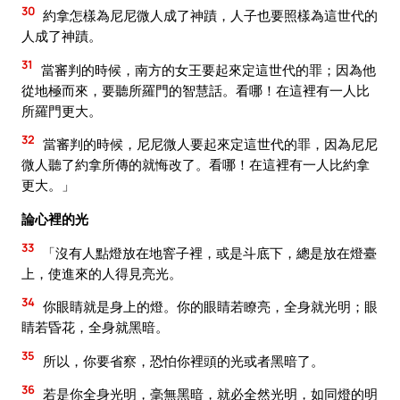
30
約拿怎樣為尼尼微人成了神蹟，人子也要照樣為這世代的
人成了神蹟。
31
當審判的時候，南方的女王要起來定這世代的罪；因為他
從地極而來，要聽所羅門的智慧話。看哪！在這裡有一人比
所羅門更大。
32
當審判的時候，尼尼微人要起來定這世代的罪，因為尼尼
微人聽了約拿所傳的就悔改了。看哪！在這裡有一人比約拿
更大。」
論心裡的光
33
「沒有人點燈放在地窨子裡，或是斗底下，總是放在燈臺
上，使進來的人得見亮光。
34
你眼睛就是身上的燈。你的眼睛若瞭亮，全身就光明；眼
睛若昏花，全身就黑暗。
35
所以，你要省察，恐怕你裡頭的光或者黑暗了。
36
若是你全身光明，毫無黑暗，就必全然光明，如同燈的明