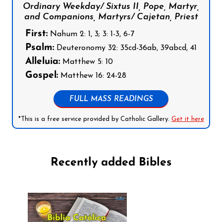
Ordinary Weekday/ Sixtus II, Pope, Martyr,
and Companions, Martyrs/ Cajetan, Priest
First:
Nahum 2: 1, 3; 3: 1-3, 6-7
Psalm:
Deuteronomy 32: 35cd-36ab, 39abcd, 41
Alleluia:
Matthew 5: 10
Gospel:
Matthew 16: 24-28
FULL MASS READINGS
*This is a free service provided by Catholic Gallery.
Get it here
Recently added Bibles