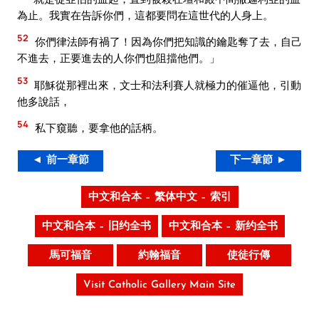
為止。我實在告訴你們，這都要問在這世代的人身上。
52
你們律法師有禍了！因為你們把知識的鑰匙奪了去，自己
不進去，正要進去的人你們也阻擋他們。」
53
耶穌從那裡出來，文士和法利賽人就極力的催逼他，引動
他多說話，
54
私下窺聽，要拿他的話柄。
◄ 前一章節
下一章節 ►
中文和合本 – 繁体中文 – 索引
中文和合本 – 旧约全书
中文和合本 – 新约全书
馬可福音
約翰福音
使徒行傳
Visit Catholic Gallery Main Site