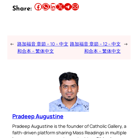
Share this article on Facebook
Share this article on WhatsApp
Share this article on LinkedIn
Share this article on X
Share this article on Telegram
Email this Article
Share:
←
路加福音 章節 – 10 – 中文
路加福音 章節 – 12 – 中文
→
和合本 – 繁体中文
和合本 – 繁体中文
Pradeep Augustine
Pradeep Augustine is the founder of Catholic Gallery, a
faith-driven platform sharing Mass Readings in multiple