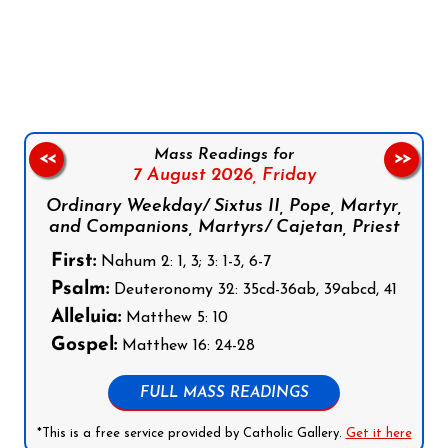
Follow us on Facebook
Follow us on Instagram
Follow us on X
Subscribe to our YouTube Channel
Follow us on WhatsApp
Mass Readings for
<<
>>
7 August 2026,
Friday
Ordinary Weekday/ Sixtus II, Pope, Martyr,
and Companions, Martyrs/ Cajetan, Priest
First:
Nahum 2: 1, 3; 3: 1-3, 6-7
Psalm:
Deuteronomy 32: 35cd-36ab, 39abcd, 41
Alleluia:
Matthew 5: 10
Gospel:
Matthew 16: 24-28
FULL MASS READINGS
*This is a free service provided by Catholic Gallery.
Get it here