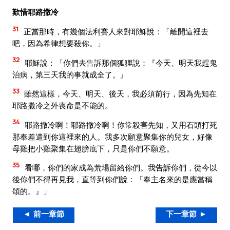
歎惜耶路撒冷
31
正當那時，有幾個法利賽人來對耶穌說：「離開這裡去
吧，因為希律想要殺你。」
32
耶穌說：「你們去告訴那個狐狸說：『今天、明天我趕鬼
治病，第三天我的事就成全了。』
33
雖然這樣，今天、明天、後天，我必須前行，因為先知在
耶路撒冷之外喪命是不能的。
34
耶路撒冷啊！耶路撒冷啊！你常殺害先知，又用石頭打死
那奉差遣到你這裡來的人。我多次願意聚集你的兒女，好像
母雞把小雞聚集在翅膀底下，只是你們不願意。
35
看哪，你們的家成為荒場留給你們。我告訴你們，從今以
後你們不得再見我，直等到你們說：『奉主名來的是應當稱
頌的。』」
◄ 前一章節
下一章節 ►