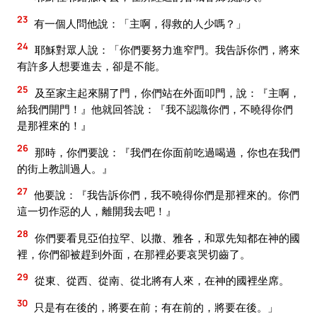
23
有一個人問他說：「主啊，得救的人少嗎？」
24
耶穌對眾人說：「你們要努力進窄門。我告訴你們，將來
有許多人想要進去，卻是不能。
25
及至家主起來關了門，你們站在外面叩門，說：『主啊，
給我們開門！』他就回答說：『我不認識你們，不曉得你們
是那裡來的！』
26
那時，你們要說：『我們在你面前吃過喝過，你也在我們
的街上教訓過人。』
27
他要說：『我告訴你們，我不曉得你們是那裡來的。你們
這一切作惡的人，離開我去吧！』
28
你們要看見亞伯拉罕、以撒、雅各，和眾先知都在神的國
裡，你們卻被趕到外面，在那裡必要哀哭切齒了。
29
從東、從西、從南、從北將有人來，在神的國裡坐席。
30
只是有在後的，將要在前；有在前的，將要在後。」