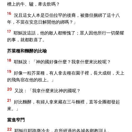
槽上的牛、驢，牽去飲嗎？
16
況且這女人本是亞伯拉罕的後裔，被撒但捆綁了這十八
年，不當在安息日解開他的綁嗎？」
17
耶穌說這話，他的敵人都慚愧了；眾人因他所行一切榮耀
的事，就都歡喜了。
芥菜種和麵酵的比喻
18
耶穌說：「神的國好像什麼？我拿什麼來比較呢？
19
好像一粒芥菜種，有人拿去種在園子裡，長大成樹，天上
的飛鳥宿在他的枝上。」
20
又說：「我拿什麼來比神的國呢？
21
好比麵酵，有婦人拿來藏在三斗麵裡，直等全團都發起
來。」
當進窄門
22
耶穌往耶路撒冷去，在所經過的各城各鄉教訓人。