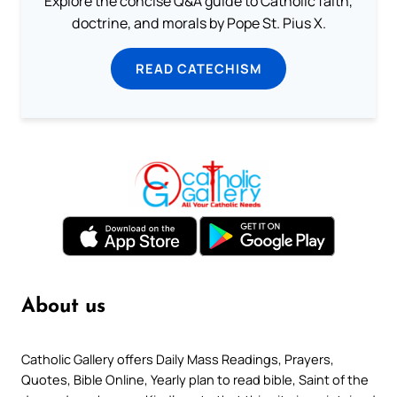
Explore the concise Q&A guide to Catholic faith,
doctrine, and morals by Pope St. Pius X.
READ CATECHISM
About us
Catholic Gallery offers Daily Mass Readings, Prayers,
Quotes, Bible Online, Yearly plan to read bible, Saint of the