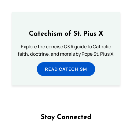
Catechism of St. Pius X
Explore the concise Q&A guide to Catholic
faith, doctrine, and morals by Pope St. Pius X.
READ CATECHISM
Stay Connected