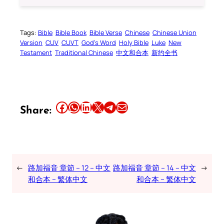
Tags:
Bible
Bible Book
Bible Verse
Chinese
Chinese Union
Version
CUV
CUVT
God’s Word
Holy Bible
Luke
New
Testament
Traditional Chinese
中文和合本
新约全书
Share this article on Facebook
Share this article on WhatsApp
Share this article on LinkedIn
Share this article on X
Share this article on Telegram
Email this Article
Share:
←
路加福音 章節 – 12 – 中文
路加福音 章節 – 14 – 中文
→
和合本 – 繁体中文
和合本 – 繁体中文