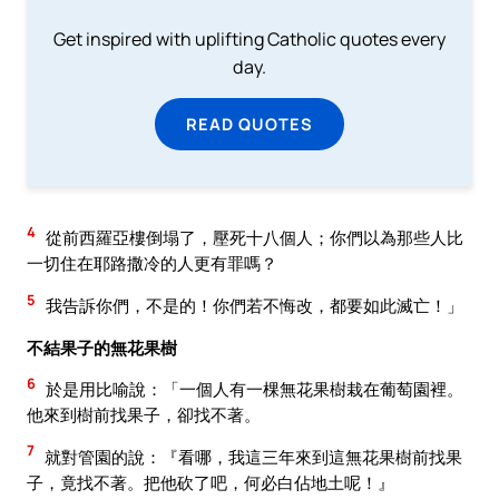
Get inspired with uplifting Catholic quotes every
day.
READ QUOTES
4
從前西羅亞樓倒塌了，壓死十八個人；你們以為那些人比
一切住在耶路撒冷的人更有罪嗎？
5
我告訴你們，不是的！你們若不悔改，都要如此滅亡！」
不結果子的無花果樹
6
於是用比喻說：「一個人有一棵無花果樹栽在葡萄園裡。
他來到樹前找果子，卻找不著。
7
就對管園的說：『看哪，我這三年來到這無花果樹前找果
子，竟找不著。把他砍了吧，何必白佔地土呢！』