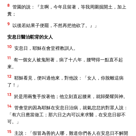
8
管園的說：『主啊，今年且留著，等我周圍掘開土，加上
糞；
9
以後若結果子便罷，不然再把他砍了。』」
安息日醫治駝背的女人
10
安息日，耶穌在會堂裡教訓人。
11
有一個女人被鬼附著，病了十八年，腰彎得一點直不起
來。
12
耶穌看見，便叫過他來，對他說：「女人，你脫離這病
了！」
13
於是用兩隻手按著他；他立刻直起腰來，就歸榮耀與神。
14
管會堂的因為耶穌在安息日治病，就氣忿忿的對眾人說：
「有六日應當做工；那六日之內可以來求醫，在安息日卻不
可。」
15
主說：「假冒為善的人哪，難道你們各人在安息日不解開