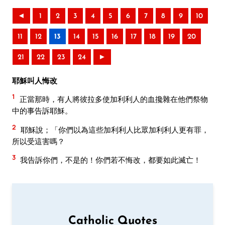
◄
1
2
3
4
5
6
7
8
9
10
11
12
13
14
15
16
17
18
19
20
21
22
23
24
►
耶穌叫人悔改
1
正當那時，有人將彼拉多使加利利人的血攙雜在他們祭物
中的事告訴耶穌。
2
耶穌說；「你們以為這些加利利人比眾加利利人更有罪，
所以受這害嗎？
3
我告訴你們，不是的！你們若不悔改，都要如此滅亡！
Catholic Quotes