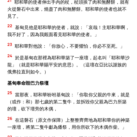
21
耶和華的使者伸出手內的杖，杖頭挨了肉和無酵餅，就有
火從磐石中出來，燒盡了肉和無酵餅。耶和華的使者也就不
見了。
22
基甸見他是耶和華的使者，就說：「哀哉！主耶和華啊，
我不好了，因為我覿面看見耶和華的使者。」
23
耶和華對他說：「你放心，不要懼怕，你必不至死。」
24
於是基甸在那裡為耶和華築了一座壇，起名叫「耶和華沙
龍」（就是耶和華賜平安的意思）。（這壇在亞比以謝族的
俄弗拉直到如今。）
基甸奉命毀巴力祭壇
25
當那夜，耶和華吩咐基甸說：「你取你父親的牛來，就是
（或作：和）那七歲的第二隻牛，並拆毀你父親為巴力所築
的壇，砍下壇旁的木偶，
26
在這磐石（原文作保障）上整整齊齊地為耶和華你的神築
一座壇，將第二隻牛獻為燔祭，用你所砍下的木偶作柴。」
27