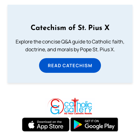
Catechism of St. Pius X
Explore the concise Q&A guide to Catholic faith,
doctrine, and morals by Pope St. Pius X.
READ CATECHISM