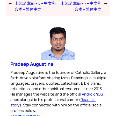
←
士師記 章節 – 5 – 中文和
士師記 章節 – 7 – 中文和
→
合本 – 繁体中文
合本 – 繁体中文
Pradeep Augustine
Pradeep Augustine is the founder of Catholic Gallery, a
faith-driven platform sharing Mass Readings in multiple
languages, prayers, quotes, catechism, Bible plans,
reflections, and other spiritual resources since 2013.
He manages the website and the official
Android
/
iOS
apps alongside his professional career (
Read his
story
). Stay connected with him on the official social
profiles below.