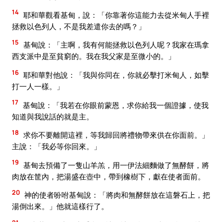
14
耶和華觀看基甸，說：「你靠著你這能力去從米甸人手裡
拯救以色列人，不是我差遣你去的嗎？」
15
基甸說：「主啊，我有何能拯救以色列人呢？我家在瑪拿
西支派中是至貧窮的。我在我父家是至微小的。」
16
耶和華對他說：「我與你同在，你就必擊打米甸人，如擊
打一人一樣。」
17
基甸說：「我若在你眼前蒙恩，求你給我一個證據，使我
知道與我說話的就是主。
18
求你不要離開這裡，等我歸回將禮物帶來供在你面前。」
主說：「我必等你回來。」
19
基甸去預備了一隻山羊羔，用一伊法細麵做了無酵餅，將
肉放在筐內，把湯盛在壺中，帶到橡樹下，獻在使者面前。
20
神的使者吩咐基甸說：「將肉和無酵餅放在這磐石上，把
湯倒出來。」他就這樣行了。