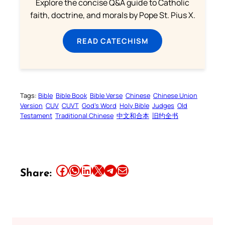
Explore the concise Q&A guide to Catholic
faith, doctrine, and morals by Pope St. Pius X.
READ CATECHISM
Tags:
Bible
Bible Book
Bible Verse
Chinese
Chinese Union
Version
CUV
CUVT
God’s Word
Holy Bible
Judges
Old
Testament
Traditional Chinese
中文和合本
旧约全书
Share this article on Facebook
Share this article on WhatsApp
Share this article on LinkedIn
Share this article on X
Share this article on Telegram
Email this Article
Share: