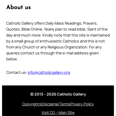
About us
Catholic Gallery offers Daily Mass Readings, Prayers,
Quotes, Bible Online, Yearly plan to read bible, Saint of the
day and much more. Kindly note that this site is maintained
by a small group of enthusiastic Catholics and this is not
from any Church or any Religious Organization. For any
queries contact us through the e-mail address given
below.
Contact us:
info@catholicgallery.org
© 2013 – 2026 Catholic Gallery
Copyrights
Disclaimer
Terms
Privacy Policy
Visit CG – Main Site