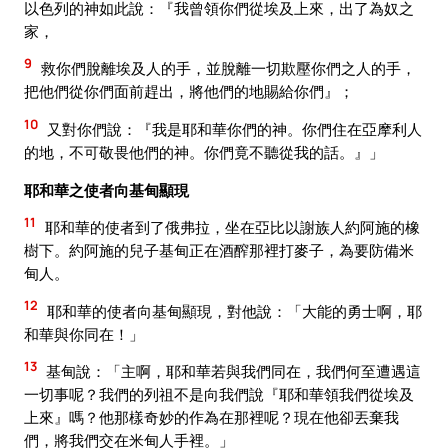
以色列的神如此說：『我曾領你們從埃及上來，出了為奴之
家，
9
救你們脫離埃及人的手，並脫離一切欺壓你們之人的手，
把他們從你們面前趕出，將他們的地賜給你們』；
10
又對你們說：『我是耶和華你們的神。你們住在亞摩利人
的地，不可敬畏他們的神。你們竟不聽從我的話。』」
耶和華之使者向基甸顯現
11
耶和華的使者到了俄弗拉，坐在亞比以謝族人約阿施的橡
樹下。約阿施的兒子基甸正在酒醡那裡打麥子，為要防備米
甸人。
12
耶和華的使者向基甸顯現，對他說：「大能的勇士啊，耶
和華與你同在！」
13
基甸說：「主啊，耶和華若與我們同在，我們何至遭遇這
一切事呢？我們的列祖不是向我們說『耶和華領我們從埃及
上來』嗎？他那樣奇妙的作為在那裡呢？現在他卻丟棄我
們，將我們交在米甸人手裡。」