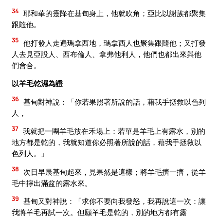
34
耶和華的靈降在基甸身上，他就吹角；亞比以謝族都聚集
跟隨他。
35
他打發人走遍瑪拿西地，瑪拿西人也聚集跟隨他；又打發
人去見亞設人、西布倫人、拿弗他利人，他們也都出來與他
們會合。
以羊毛乾濕為證
36
基甸對神說：「你若果照著所說的話，藉我手拯救以色列
人，
37
我就把一團羊毛放在禾場上：若單是羊毛上有露水，別的
地方都是乾的，我就知道你必照著所說的話，藉我手拯救以
色列人。」
38
次日早晨基甸起來，見果然是這樣；將羊毛擠一擠，從羊
毛中擰出滿盆的露水來。
39
基甸又對神說：「求你不要向我發怒，我再說這一次：讓
我將羊毛再試一次。但願羊毛是乾的，別的地方都有露