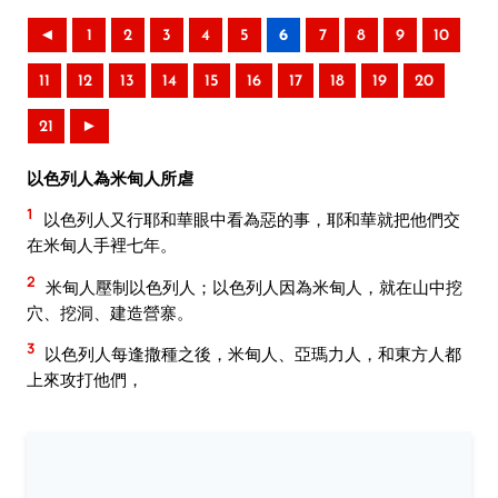
◄
1
2
3
4
5
6
7
8
9
10
11
12
13
14
15
16
17
18
19
20
21
►
以色列人為米甸人所虐
1
以色列人又行耶和華眼中看為惡的事，耶和華就把他們交
在米甸人手裡七年。
2
米甸人壓制以色列人；以色列人因為米甸人，就在山中挖
穴、挖洞、建造營寨。
3
以色列人每逢撒種之後，米甸人、亞瑪力人，和東方人都
上來攻打他們，