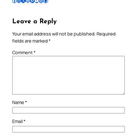
Follow Pradeep on Facebook
Follow Pradeep on Instagram
Follow Pradeep on X
Follow Pradeep on LinkedIn
Follow Pradeep on Pinterest
Subscribe to Pradeep’s Youtube Channel
Follow Pradeep on WordPress
Follow Pradeep on GitHub
Leave a Reply
Your email address will not be published.
Required
fields are marked
*
Comment
*
Name
*
Email
*