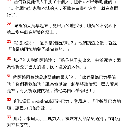
基甸就從他僕人中挑了十個人，照著耶和華吩咐他的行
了。他因怕父家和本城的人，不敢在白晝行這事，就在夜間
行了。
28
城裡的人清早起來，見巴力的壇拆毀，壇旁的木偶砍下，
第二隻牛獻在新築的壇上，
29
就彼此說：「這事是誰做的呢？」他們訪查之後，就說：
「這是約阿施的兒子基甸做的。」
30
城裡的人對約阿施說：「將你兒子交出來，好治死他；因
為他拆毀了巴力的壇，砍下壇旁的木偶。」
31
約阿施回答站著攻擊他的眾人說：「你們是為巴力爭論
嗎？你們要救他嗎？誰為他爭論，趁早將誰治死！巴力若果
是神，有人拆毀他的壇，讓他為自己爭論吧！」
32
所以當日人稱基甸為耶路巴力，意思說：「他拆毀巴力的
壇，讓巴力與他爭論。」
33
那時，米甸人、亞瑪力人，和東方人都聚集過河，在耶斯
列平原安營。