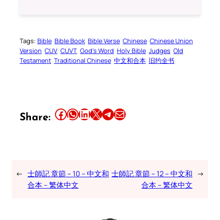
Tags:
Bible
Bible Book
Bible Verse
Chinese
Chinese Union
Version
CUV
CUVT
God’s Word
Holy Bible
Judges
Old
Testament
Traditional Chinese
中文和合本
旧约全书
Share this article on Facebook
Share this article on WhatsApp
Share this article on LinkedIn
Share this article on X
Share this article on Telegram
Email this Article
Share:
←
士師記 章節 – 10 – 中文和
士師記 章節 – 12 – 中文和
→
合本 – 繁体中文
合本 – 繁体中文