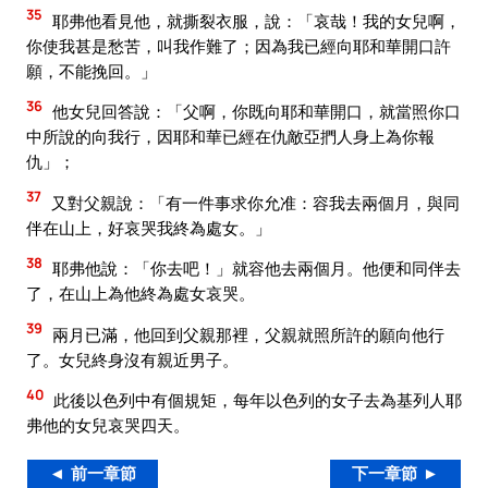
35
耶弗他看見他，就撕裂衣服，說：「哀哉！我的女兒啊，
你使我甚是愁苦，叫我作難了；因為我已經向耶和華開口許
願，不能挽回。」
36
他女兒回答說：「父啊，你既向耶和華開口，就當照你口
中所說的向我行，因耶和華已經在仇敵亞捫人身上為你報
仇」；
37
又對父親說：「有一件事求你允准：容我去兩個月，與同
伴在山上，好哀哭我終為處女。」
38
耶弗他說：「你去吧！」就容他去兩個月。他便和同伴去
了，在山上為他終為處女哀哭。
39
兩月已滿，他回到父親那裡，父親就照所許的願向他行
了。女兒終身沒有親近男子。
40
此後以色列中有個規矩，每年以色列的女子去為基列人耶
弗他的女兒哀哭四天。
◄ 前一章節
下一章節 ►