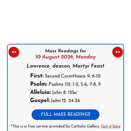
Follow us on Facebook
Follow us on Instagram
Follow us on X
Subscribe to our YouTube Channel
Follow us on WhatsApp
Mass Readings for
<<
>>
10 August 2026,
Monday
Lawrence, deacon, Martyr Feast
First:
Second Corinthians 9: 6-10
Psalm:
Psalms 112: 1-2, 5-6, 7-8, 9
Alleluia:
John 8: 12bc
Gospel:
John 12: 24-26
FULL MASS READINGS
*This is a free service provided by Catholic Gallery.
Get it here