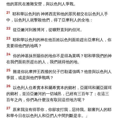
他的眾民在雅雜安營，與以色列人爭戰。
21
耶和華以色列的 神將西宏和他的眾民都交在以色列人手
中，以色列人就擊殺他們，得了亞摩利人的全地：
22
從亞嫩河到雅博河，從曠野直到約但河。
23
耶和華以色列的神在他百姓以色列面前趕出亞摩利人，你
竟要得他們的地嗎？
24
你的神基抹所賜你的地你不是得為業嗎？耶和華我們的神
在我們面前所趕出的人，我們就得他的地。
25
難道你比摩押王西撥的兒子巴勒還強嗎？他曾與以色列人
爭競，或是與他們爭戰嗎？
26
以色列人住希實本和屬希實本的鄉村，亞羅珥和屬亞羅珥
的鄉村，並沿亞嫩河的一切城邑，已經有三百年了；在這三
百年之內，你們為什麼沒有取回這些地方呢？
27
原來我沒有得罪你，你卻攻打我，惡待我。願審判人的耶
和華今日在以色列人和亞捫人中間判斷是非。」