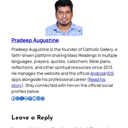
Pradeep Augustine
Pradeep Augustine is the founder of Catholic Gallery, a
faith-driven platform sharing Mass Readings in multiple
languages, prayers, quotes, catechism, Bible plans,
reflections, and other spiritual resources since 2013.
He manages the website and the official
Android
/
iOS
apps alongside his professional career (
Read his
story
). Stay connected with him on the official social
profiles below.
Follow Pradeep on Facebook
Follow Pradeep on Instagram
Follow Pradeep on X
Follow Pradeep on LinkedIn
Follow Pradeep on Pinterest
Subscribe to Pradeep’s Youtube Channel
Follow Pradeep on WordPress
Follow Pradeep on GitHub
Leave a Reply