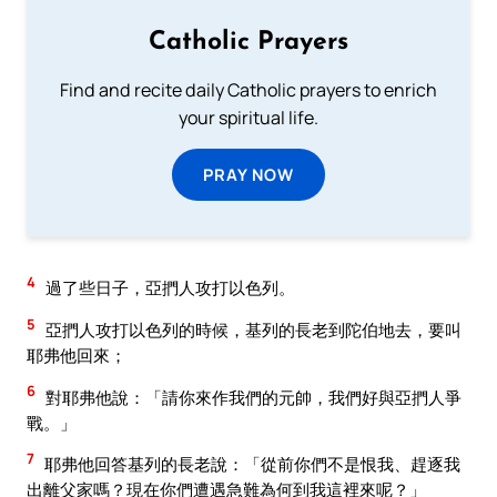
Catholic Prayers
Find and recite daily Catholic prayers to enrich
your spiritual life.
PRAY NOW
4
過了些日子，亞捫人攻打以色列。
5
亞捫人攻打以色列的時候，基列的長老到陀伯地去，要叫
耶弗他回來；
6
對耶弗他說：「請你來作我們的元帥，我們好與亞捫人爭
戰。」
7
耶弗他回答基列的長老說：「從前你們不是恨我、趕逐我
出離父家嗎？現在你們遭遇急難為何到我這裡來呢？」