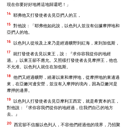
現在你要好好地將這地歸還吧！」
14
耶弗他又打發使者去見亞捫人的王，
15
對他說：「耶弗他如此說，以色列人並沒有佔據摩押地和
亞捫人的地。
16
以色列人從埃及上來乃是經過曠野到紅海，來到加低斯，
17
就打發使者去見以東王，說：『求你容我從你的地經
過。』以東王卻不應允。又照樣打發使者去見摩押王，他也
不允准。以色列人就住在加低斯。
18
他們又經過曠野，繞著以東和摩押地，從摩押地的東邊過
來，在亞嫩河邊安營，並沒有入摩押的境內，因為亞嫩河是
摩押的邊界。
19
以色列人打發使者去見亞摩利王西宏，就是希實本的王，
對他說：『求你容我們從你的地經過，往我們自己的地方
去。』
20
西宏卻不信服以色列人，不容他們經過他的境界，乃招聚