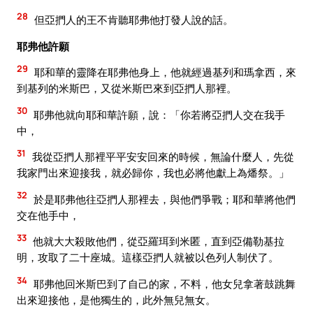
28
但亞捫人的王不肯聽耶弗他打發人說的話。
耶弗他許願
29
耶和華的靈降在耶弗他身上，他就經過基列和瑪拿西，來
到基列的米斯巴，又從米斯巴來到亞捫人那裡。
30
耶弗他就向耶和華許願，說：「你若將亞捫人交在我手
中，
31
我從亞捫人那裡平平安安回來的時候，無論什麼人，先從
我家門出來迎接我，就必歸你，我也必將他獻上為燔祭。」
32
於是耶弗他往亞捫人那裡去，與他們爭戰；耶和華將他們
交在他手中，
33
他就大大殺敗他們，從亞羅珥到米匿，直到亞備勒基拉
明，攻取了二十座城。這樣亞捫人就被以色列人制伏了。
34
耶弗他回米斯巴到了自己的家，不料，他女兒拿著鼓跳舞
出來迎接他，是他獨生的，此外無兒無女。