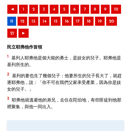
◄
1
2
3
4
5
6
7
8
9
10
11
12
13
14
15
16
17
18
19
20
21
►
民立耶弗他作首領
1
基列人耶弗他是個大能的勇士，是妓女的兒子。耶弗他是
基列所生的。
2
基列的妻也生了幾個兒子：他妻所生的兒子長大了，就趕
逐耶弗他，說：「你不可在我們父家承受產業，因為你是妓
女的兒子。」
3
耶弗他就逃避他的弟兄，去住在陀伯地，有些匪徒到他那
裡聚集，與他一同出入。