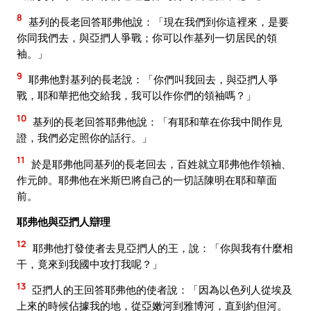
8
基列的長老回答耶弗他說：「現在我們到你這裡來，是要
你同我們去，與亞捫人爭戰；你可以作基列一切居民的領
袖。」
9
耶弗他對基列的長老說：「你們叫我回去，與亞捫人爭
戰，耶和華把他交給我，我可以作你們的領袖嗎？」
10
基列的長老回答耶弗他說：「有耶和華在你我中間作見
證，我們必定照你的話行。」
11
於是耶弗他同基列的長老回去，百姓就立耶弗他作領袖、
作元帥。耶弗他在米斯巴將自己的一切話陳明在耶和華面
前。
耶弗他與亞捫人辯理
12
耶弗他打發使者去見亞捫人的王，說：「你與我有什麼相
干，竟來到我國中攻打我呢？」
13
亞捫人的王回答耶弗他的使者說：「因為以色列人從埃及
上來的時候佔據我的地，從亞嫩河到雅博河，直到約但河。