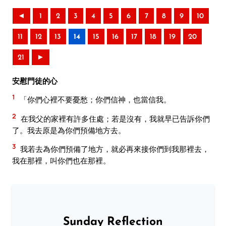
◄
1
2
3
4
5
6
7
8
9
10
11
12
13
14
15
16
17
18
19
20
21
►
安慰門徒的心
1
「你們心裡不要憂愁；你們信神，也當信我。
2
在我父的家裡有許多住處；若是沒有，我就早已告訴你們
了。我去原是為你們預備地方去。
3
我若去為你們預備了地方，就必再來接你們到我那裡去，
我在那裡，叫你們也在那裡。
Sunday Reflection