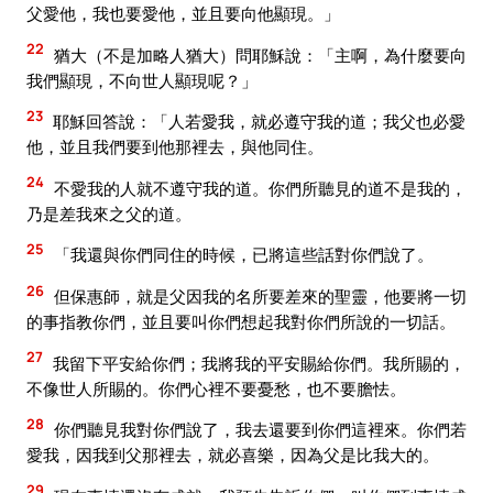
父愛他，我也要愛他，並且要向他顯現。」
22
猶大（不是加略人猶大）問耶穌說：「主啊，為什麼要向
我們顯現，不向世人顯現呢？」
23
耶穌回答說：「人若愛我，就必遵守我的道；我父也必愛
他，並且我們要到他那裡去，與他同住。
24
不愛我的人就不遵守我的道。你們所聽見的道不是我的，
乃是差我來之父的道。
25
「我還與你們同住的時候，已將這些話對你們說了。
26
但保惠師，就是父因我的名所要差來的聖靈，他要將一切
的事指教你們，並且要叫你們想起我對你們所說的一切話。
27
我留下平安給你們；我將我的平安賜給你們。我所賜的，
不像世人所賜的。你們心裡不要憂愁，也不要膽怯。
28
你們聽見我對你們說了，我去還要到你們這裡來。你們若
愛我，因我到父那裡去，就必喜樂，因為父是比我大的。
29