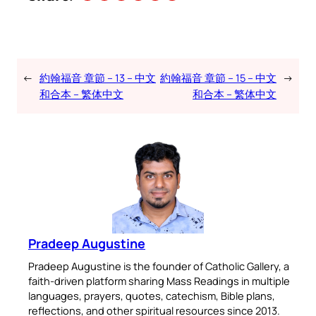
←
約翰福音 章節 – 13 – 中文
約翰福音 章節 – 15 – 中文
→
和合本 – 繁体中文
和合本 – 繁体中文
Pradeep Augustine
Pradeep Augustine is the founder of Catholic Gallery, a
faith-driven platform sharing Mass Readings in multiple
languages, prayers, quotes, catechism, Bible plans,
reflections, and other spiritual resources since 2013.