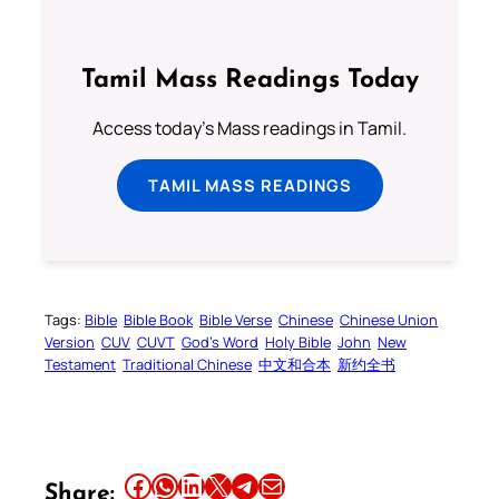
Tamil Mass Readings Today
Access today's Mass readings in Tamil.
TAMIL MASS READINGS
Tags:
Bible
Bible Book
Bible Verse
Chinese
Chinese Union
Version
CUV
CUVT
God’s Word
Holy Bible
John
New
Testament
Traditional Chinese
中文和合本
新约全书
Share this article on Facebook
Share this article on WhatsApp
Share this article on LinkedIn
Share this article on X
Share this article on Telegram
Email this Article
Share: