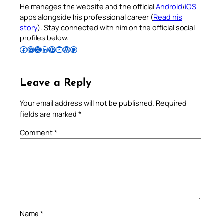
He manages the website and the official
Android
/
iOS
apps alongside his professional career (
Read his
story
). Stay connected with him on the official social
profiles below.
Follow Pradeep on Facebook
Follow Pradeep on Instagram
Follow Pradeep on X
Follow Pradeep on LinkedIn
Follow Pradeep on Pinterest
Subscribe to Pradeep’s Youtube Channel
Follow Pradeep on WordPress
Follow Pradeep on GitHub
Leave a Reply
Your email address will not be published.
Required
fields are marked
*
Comment
*
Name
*