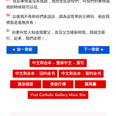
現在事情還沒有成就，我預先告訴你們，叫你們到事情成
就的時候就可以信。
30
以後我不再和你們多說話，因為這世界的王將到。他在我
裡面是毫無所有；
31
但要叫世人知道我愛父，並且父怎樣吩咐我，我就怎樣
行。起來，我們走吧！」
◄ 前一章節
下一章節 ►
中文和合本 – 繁体中文 – 索引
中文和合本 – 旧约全书
中文和合本 – 新约全书
路加福音
使徒行傳
羅馬書
Visit Catholic Gallery Main Site