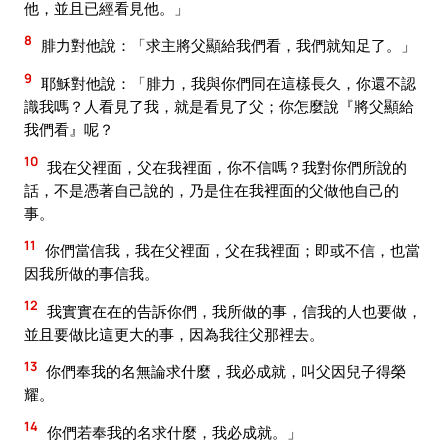
他，並且已經看見他。」
8
腓力對他說：「求主將父顯給我們看，我們就知足了。」
9
耶穌對他說：「腓力，我與你們同在這樣長久，你還不認
識我嗎？人看見了我，就是看見了父；你怎麼說『將父顯給
我們看』呢？
10
我在父裡面，父在我裡面，你不信嗎？我對你們所說的
話，不是憑著自己說的，乃是住在我裡面的父做他自己的
事。
11
你們當信我，我在父裡面，父在我裡面；即或不信，也當
因我所做的事信我。
12
我實實在在的告訴你們，我所做的事，信我的人也要做，
並且要做比這更大的事，因為我往父那裡去。
13
你們奉我的名無論求什麼，我必成就，叫父因兒子得榮
耀。
14
你們若奉我的名求什麼，我必成就。」