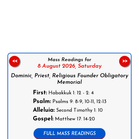
Follow us on Facebook
Follow us on Instagram
Follow us on X
Subscribe to our YouTube Channel
Follow us on WhatsApp
Mass Readings for
<<
>>
8 August 2026,
Saturday
Dominic, Priest, Religious Founder Obligatory
Memorial
First:
Habakkuk 1: 12 - 2: 4
Psalm:
Psalms 9: 8-9, 10-11, 12-13
Alleluia:
Second Timothy 1: 10
Gospel:
Matthew 17: 14-20
FULL MASS READINGS