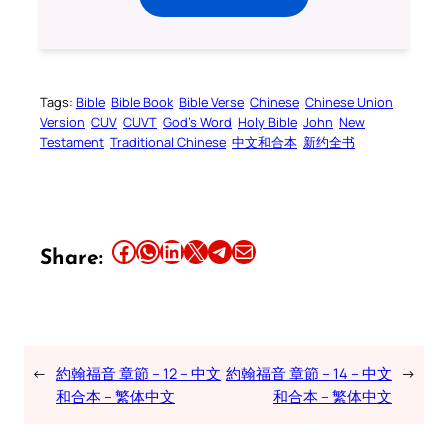
Tags:
Bible
Bible Book
Bible Verse
Chinese
Chinese Union
Version
CUV
CUVT
God’s Word
Holy Bible
John
New
Testament
Traditional Chinese
中文和合本
新约全书
Share this article on Facebook
Share this article on WhatsApp
Share this article on LinkedIn
Share this article on X
Share this article on Telegram
Email this Article
Share:
←
約翰福音 章節 – 12 – 中文
約翰福音 章節 – 14 – 中文
→
和合本 – 繁体中文
和合本 – 繁体中文