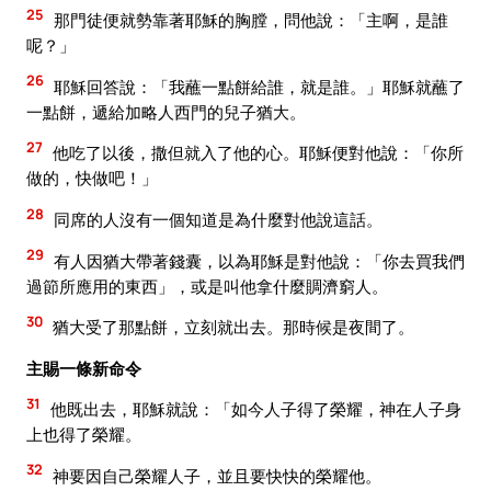
25
那門徒便就勢靠著耶穌的胸膛，問他說：「主啊，是誰
呢？」
26
耶穌回答說：「我蘸一點餅給誰，就是誰。」耶穌就蘸了
一點餅，遞給加略人西門的兒子猶大。
27
他吃了以後，撒但就入了他的心。耶穌便對他說：「你所
做的，快做吧！」
28
同席的人沒有一個知道是為什麼對他說這話。
29
有人因猶大帶著錢囊，以為耶穌是對他說：「你去買我們
過節所應用的東西」，或是叫他拿什麼賙濟窮人。
30
猶大受了那點餅，立刻就出去。那時候是夜間了。
主賜一條新命令
31
他既出去，耶穌就說：「如今人子得了榮耀，神在人子身
上也得了榮耀。
32
神要因自己榮耀人子，並且要快快的榮耀他。