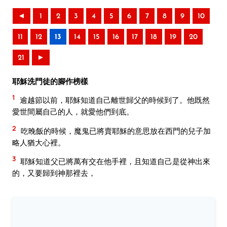
◄
1
2
3
4
5
6
7
8
9
10
11
12
13
14
15
16
17
18
19
20
21
►
耶穌洗門徒的腳作榜樣
1
逾越節以前，耶穌知道自己離世歸父的時候到了。他既然
愛世間屬自己的人，就愛他們到底。
2
吃晚飯的時候，魔鬼已將賣耶穌的意思放在西門的兒子加
略人猶大心裡。
3
耶穌知道父已將萬有交在他手裡，且知道自己是從神出來
的，又要歸到神那裡去，