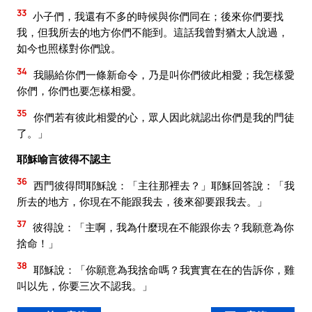
33
小子們，我還有不多的時候與你們同在；後來你們要找
我，但我所去的地方你們不能到。這話我曾對猶太人說過，
如今也照樣對你們說。
34
我賜給你們一條新命令，乃是叫你們彼此相愛；我怎樣愛
你們，你們也要怎樣相愛。
35
你們若有彼此相愛的心，眾人因此就認出你們是我的門徒
了。」
耶穌喻言彼得不認主
36
西門彼得問耶穌說：「主往那裡去？」耶穌回答說：「我
所去的地方，你現在不能跟我去，後來卻要跟我去。」
37
彼得說：「主啊，我為什麼現在不能跟你去？我願意為你
捨命！」
38
耶穌說：「你願意為我捨命嗎？我實實在在的告訴你，雞
叫以先，你要三次不認我。」