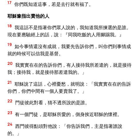
17
你們既知道這事，若是去行就有福了。
耶穌豫指出賣他的人
18
我這話不是指著你們眾人說的，我知道我所揀選的是誰。
現在要應驗經上的話，說：『同我吃飯的人用腳踢我。』
19
如今事情還沒有成就，我要先告訴你們，叫你們到事情成
就的時候可以信我是基督。
20
我實實在在的告訴你們，有人接待我所差遣的，就是接待
我；接待我，就是接待那差遣我的。」
21
耶穌說了這話，心裡憂愁，就明說：「我實實在在的告訴
你們，你們中間有一個人要賣我了。」
22
門徒彼此對看，猜不透所說的是誰。
23
有一個門徒，是耶穌所愛的，側身挨近耶穌的懷裡。
24
西門彼得點頭對他說：「你告訴我們，主是指著誰說
的。」