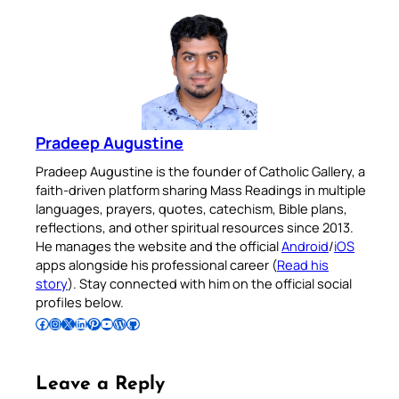
Pradeep Augustine
Pradeep Augustine is the founder of Catholic Gallery, a
faith-driven platform sharing Mass Readings in multiple
languages, prayers, quotes, catechism, Bible plans,
reflections, and other spiritual resources since 2013.
He manages the website and the official
Android
/
iOS
apps alongside his professional career (
Read his
story
). Stay connected with him on the official social
profiles below.
Follow Pradeep on Facebook
Follow Pradeep on Instagram
Follow Pradeep on X
Follow Pradeep on LinkedIn
Follow Pradeep on Pinterest
Subscribe to Pradeep’s Youtube Channel
Follow Pradeep on WordPress
Follow Pradeep on GitHub
Leave a Reply