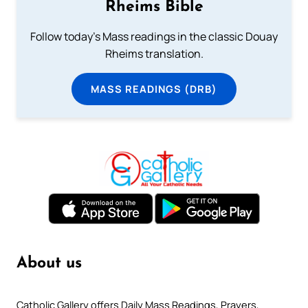
Rheims Bible
Follow today's Mass readings in the classic Douay
Rheims translation.
MASS READINGS (DRB)
About us
Catholic Gallery offers Daily Mass Readings, Prayers,