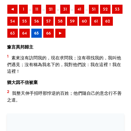
..
..
..
..
..
◄
1
11
21
31
41
51
52
53
54
55
56
57
58
59
60
61
62
63
64
65
66
►
豫言異邦歸主
1
素來沒有訪問我的，現在求問我；沒有尋找我的，我叫他
們遇見；沒有稱為我名下的，我對他們說：我在這裡！我在
這裡！
猶大因不信被棄
2
我整天伸手招呼那悖逆的百姓；他們隨自己的意念行不善
之道。