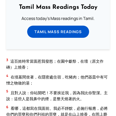
Tamil Mass Readings Today
Access today's Mass readings in Tamil.
TAMIL MASS READINGS
3
這百姓時常當面惹我發怒；在園中獻祭，在壇（原文作
磚）上燒香；
4
在墳墓間坐著，在隱密處住宿，吃豬肉；他們器皿中有可
憎之物做的湯；
5
且對人說：你站開吧！不要挨近我，因為我比你聖潔。主
說：這些人是我鼻中的煙，是整天燒著的火。
6
看哪，這都寫在我面前。我必不靜默，必施行報應，必將
你們的罪孽和你們列祖的罪孽，就是在山上燒香，在岡上褻