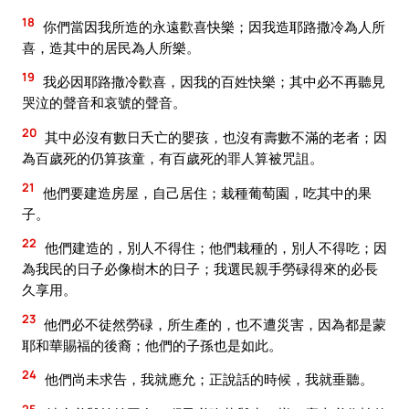
18
你們當因我所造的永遠歡喜快樂；因我造耶路撒冷為人所
喜，造其中的居民為人所樂。
19
我必因耶路撒冷歡喜，因我的百姓快樂；其中必不再聽見
哭泣的聲音和哀號的聲音。
20
其中必沒有數日夭亡的嬰孩，也沒有壽數不滿的老者；因
為百歲死的仍算孩童，有百歲死的罪人算被咒詛。
21
他們要建造房屋，自己居住；栽種葡萄園，吃其中的果
子。
22
他們建造的，別人不得住；他們栽種的，別人不得吃；因
為我民的日子必像樹木的日子；我選民親手勞碌得來的必長
久享用。
23
他們必不徒然勞碌，所生產的，也不遭災害，因為都是蒙
耶和華賜福的後裔；他們的子孫也是如此。
24
他們尚未求告，我就應允；正說話的時候，我就垂聽。
25