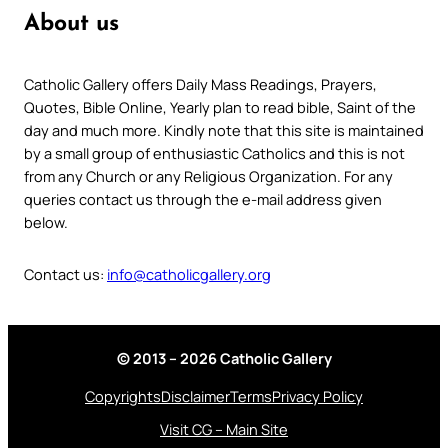
About us
Catholic Gallery offers Daily Mass Readings, Prayers,
Quotes, Bible Online, Yearly plan to read bible, Saint of the
day and much more. Kindly note that this site is maintained
by a small group of enthusiastic Catholics and this is not
from any Church or any Religious Organization. For any
queries contact us through the e-mail address given
below.
Contact us:
info@catholicgallery.org
© 2013 – 2026 Catholic Gallery
Copyrights
Disclaimer
Terms
Privacy Policy
Visit CG – Main Site