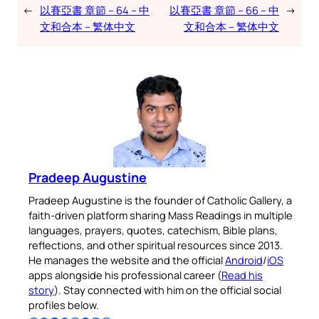
←
以賽亞書 章節 – 64 – 中
以賽亞書 章節 – 66 – 中
→
文和合本 – 繁体中文
文和合本 – 繁体中文
Pradeep Augustine
Pradeep Augustine is the founder of Catholic Gallery, a
faith-driven platform sharing Mass Readings in multiple
languages, prayers, quotes, catechism, Bible plans,
reflections, and other spiritual resources since 2013.
He manages the website and the official
Android
/
iOS
apps alongside his professional career (
Read his
story
). Stay connected with him on the official social
profiles below.