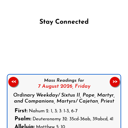
Stay Connected
Follow us on Facebook
Follow us on Instagram
Follow us on X
Subscribe to our YouTube Channel
Follow us on WhatsApp
Mass Readings for
<<
>>
7 August 2026,
Friday
Ordinary Weekday/ Sixtus II, Pope, Martyr,
and Companions, Martyrs/ Cajetan, Priest
First:
Nahum 2: 1, 3; 3: 1-3, 6-7
Psalm:
Deuteronomy 32: 35cd-36ab, 39abcd, 41
Alleluia:
Matthew 5: 10