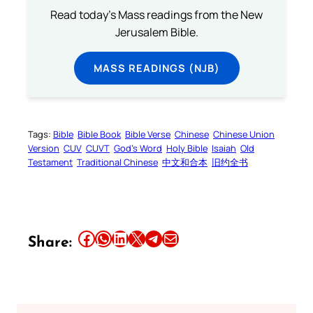
Read today's Mass readings from the New
Jerusalem Bible.
MASS READINGS (NJB)
Tags:
Bible
Bible Book
Bible Verse
Chinese
Chinese Union
Version
CUV
CUVT
God’s Word
Holy Bible
Isaiah
Old
Testament
Traditional Chinese
中文和合本
旧约全书
Share this article on Facebook
Share this article on WhatsApp
Share this article on LinkedIn
Share this article on X
Share this article on Telegram
Email this Article
Share: