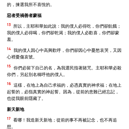
的，揀選我所不喜悅的。
惡者受禍善者蒙福
13
所以，主耶和華如此說：我的僕人必得吃，你們卻飢餓；
我的僕人必得喝，你們卻乾渴；我的僕人必歡喜，你們卻蒙
羞。
14
我的僕人因心中高興歡呼，你們卻因心中憂愁哀哭，又因
心裡憂傷哀號。
15
你們必留下自己的名，為我選民指著賭咒。主耶和華必殺
你們，另起別名稱呼他的僕人。
16
這樣，在地上為自己求福的，必憑真實的神求福；在地上
起誓的，必指真實的神起誓。因為，從前的患難已經忘記，
也從我眼前隱藏了。
新天新地
17
看哪！我造新天新地；從前的事不再被記念，也不再追
想。