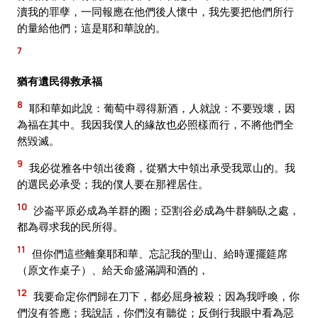
瀆我的罪孽，一同報應在他們後人懷中，我先要把他們所行
的量給他們；這是耶和華說的。
7
猶有遺民得救承福
8
耶和華如此說：葡萄中尋得新酒，人就說：不要毀壞，因
為福在其中。我因我僕人的緣故也必照樣而行，不將他們全
然毀滅。
9
我必從雅各中領出後裔，從猶大中領出承受我眾山的。我
的選民必承受；我的僕人要在那裡居住。
10
沙崙平原必成為羊群的圈；亞割谷必成為牛群躺臥之處，
都為尋求我的民所得。
11
但你們這些離棄耶和華、忘記我的聖山、給時運擺筵席
（原文作桌子）、給天命盛滿調和酒的，
12
我要命定你們歸在刀下，都必屈身被殺；因為我呼喚，你
們沒有答應；我說話，你們沒有聽從；反倒行我眼中看為惡