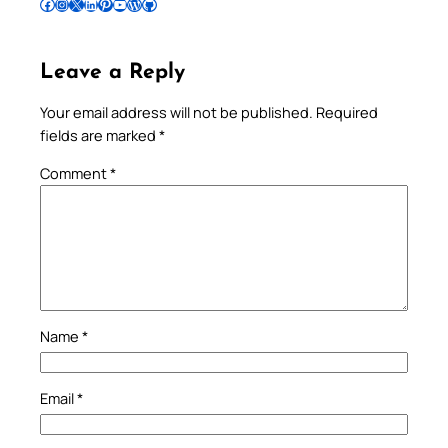
Follow Pradeep on Facebook
Follow Pradeep on Instagram
Follow Pradeep on X
Follow Pradeep on LinkedIn
Follow Pradeep on Pinterest
Subscribe to Pradeep’s Youtube Channel
Follow Pradeep on WordPress
Follow Pradeep on GitHub
Leave a Reply
Your email address will not be published.
Required
fields are marked
*
Comment
*
Name
*
Email
*