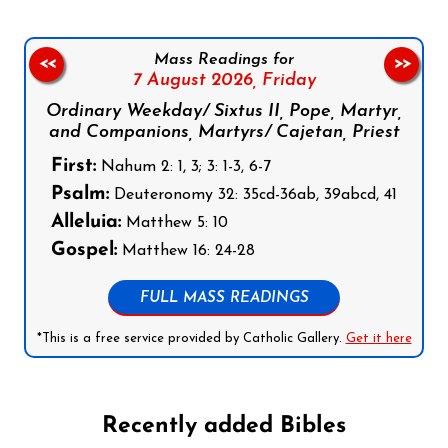
Mass Readings for
<<
>>
7 August 2026,
Friday
Ordinary Weekday/ Sixtus II, Pope, Martyr,
and Companions, Martyrs/ Cajetan, Priest
First:
Nahum 2: 1, 3; 3: 1-3, 6-7
Psalm:
Deuteronomy 32: 35cd-36ab, 39abcd, 41
Alleluia:
Matthew 5: 10
Gospel:
Matthew 16: 24-28
FULL MASS READINGS
*This is a free service provided by Catholic Gallery.
Get it here
Recently added Bibles