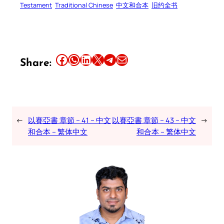
Testament
Traditional Chinese
中文和合本
旧约全书
Share this article on Facebook
Share this article on WhatsApp
Share this article on LinkedIn
Share this article on X
Share this article on Telegram
Email this Article
Share:
←
以賽亞書 章節 – 41 – 中文
以賽亞書 章節 – 43 – 中文
→
和合本 – 繁体中文
和合本 – 繁体中文