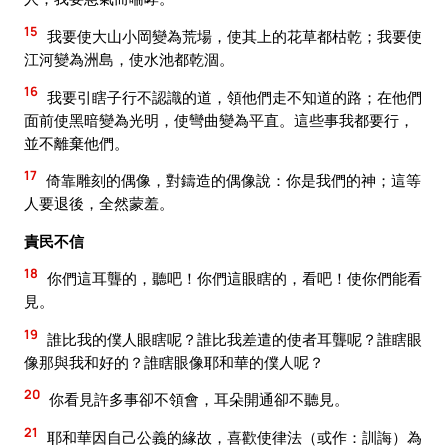
15
我要使大山小岡變為荒場，使其上的花草都枯乾；我要使
江河變為洲島，使水池都乾涸。
16
我要引瞎子行不認識的道，領他們走不知道的路；在他們
面前使黑暗變為光明，使彎曲變為平直。這些事我都要行，
並不離棄他們。
17
倚靠雕刻的偶像，對鑄造的偶像說：你是我們的神；這等
人要退後，全然蒙羞。
責民不信
18
你們這耳聾的，聽吧！你們這眼瞎的，看吧！使你們能看
見。
19
誰比我的僕人眼瞎呢？誰比我差遣的使者耳聾呢？誰瞎眼
像那與我和好的？誰瞎眼像耶和華的僕人呢？
20
你看見許多事卻不領會，耳朵開通卻不聽見。
21
耶和華因自己公義的緣故，喜歡使律法（或作：訓誨）為