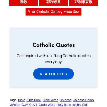
雅歌
耶利米書
耶利米哀歌
Visit Catholic Gallery Main Site
Catholic Quotes
Get inspired with uplifting Catholic quotes
every day.
READ QUOTES
Tags:
Bible
Bible Book
Bible Verse
Chinese
Chinese Union
Version
CUV
CUVT
God’s Word
Holy Bible
Isaiah
Old