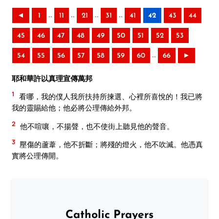
..
..
..
..
◄
1
11
21
31
41
42
43
44
45
46
47
48
49
50
51
52
53
..
54
55
56
57
58
59
60
66
►
耶和華許以真理宣傳萬邦
1
看哪，我的僕人我所扶持所揀選、心裡所喜悅的！我已將
我的靈賜給他；他必將公理傳給外邦。
2
他不喧嚷，不揚聲，也不使街上聽見他的聲音。
3
壓傷的蘆葦，他不折斷；將殘的燈火，他不吹滅。他憑真
實將公理傳開。
Catholic Prayers