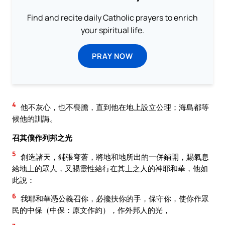
Find and recite daily Catholic prayers to enrich
your spiritual life.
PRAY NOW
4
他不灰心，也不喪膽，直到他在地上設立公理；海島都等
候他的訓誨。
召其僕作列邦之光
5
創造諸天，鋪張穹蒼，將地和地所出的一併鋪開，賜氣息
給地上的眾人，又賜靈性給行在其上之人的神耶和華，他如
此說：
6
我耶和華憑公義召你，必攙扶你的手，保守你，使你作眾
民的中保（中保：原文作約），作外邦人的光，