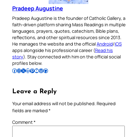
Pradeep Augustine
Pradeep Augustine is the founder of Catholic Gallery, a
faith-driven platform sharing Mass Readings in multiple
languages, prayers, quotes, catechism, Bible plans,
reflections, and other spiritual resources since 2013.
He manages the website and the official
Android
/
iOS
apps alongside his professional career (
Read his
story
). Stay connected with him on the official social
profiles below.
Follow Pradeep on Facebook
Follow Pradeep on Instagram
Follow Pradeep on X
Follow Pradeep on LinkedIn
Follow Pradeep on Pinterest
Subscribe to Pradeep’s Youtube Channel
Follow Pradeep on WordPress
Follow Pradeep on GitHub
Leave a Reply
Your email address will not be published.
Required
fields are marked
*
Comment
*