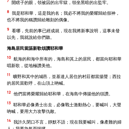
7
開瞎子的眼，領被囚的出牢獄，領坐黑暗的出監牢。
8
我是耶和華，這是我的名；我必不將我的榮耀歸給假神，
也不將我的稱讚歸給雕刻的偶像。
9
看哪，先前的事已經成就，現在我將新事說明，這事未發
以先，我就說給你們聽。
海島居民當謳新歌頌讚耶和華
10
航海的和海中所有的，海島和其上的居民，都當向耶和華
唱新歌，從地極讚美他。
11
曠野和其中的城邑，並基達人居住的村莊都當揚聲；西拉
的居民當歡呼，在山頂上吶喊。
12
他們當將榮耀歸給耶和華，在海島中傳揚他的頌讚。
13
耶和華必像勇士出去，必像戰士激動熱心，要喊叫，大聲
吶喊，要用大力攻擊仇敵。
14
我許久閉口不言，靜默不語；現在我要喊叫，像產難的婦
人；我要急氣而喘哮。