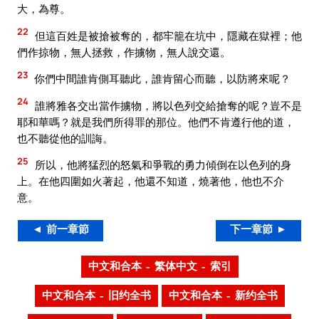
大，為尊。
22
但這百姓是被搶被奪的，都牢籠在坑中，隱藏在獄裡；他
們作掠物，無人拯救，作擄物，無人說交還。
23
你們中間誰肯側耳聽此，誰肯留心而聽，以防將來呢？
24
誰將雅各交出當作擄物，將以色列交給搶奪的呢？豈不是
耶和華嗎？就是我們所得罪的那位。他們不肯遵行他的道，
也不聽從他的訓誨。
25
所以，他將猛烈的怒氣和爭戰的勇力傾倒在以色列的身
上。在他四圍如火著起，他還不知道，燒著他，他也不介
意。
◄ 前一章節
下一章節 ►
中文和合本 – 繁体中文 – 索引
中文和合本 – 旧约全书
中文和合本 – 新约全书