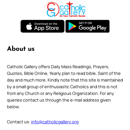
About us
Catholic Gallery offers Daily Mass Readings, Prayers,
Quotes, Bible Online, Yearly plan to read bible, Saint of the
day and much more. Kindly note that this site is maintained
by a small group of enthusiastic Catholics and this is not
from any Church or any Religious Organization. For any
queries contact us through the e-mail address given
below.
Contact us:
info@catholicgallery.org