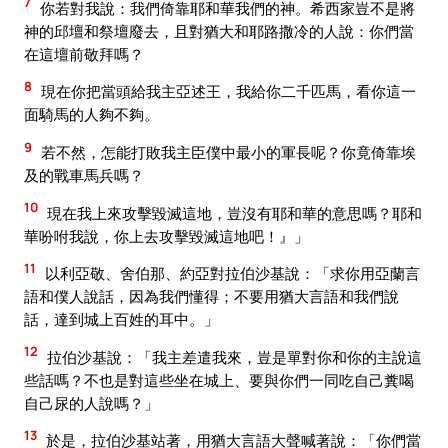
7
你若對我說：我們倚靠耶和華我們的神。希西家豈不是將
神的邱壇和祭壇廢去，且對猶大和耶路撒冷的人說：你們當
在這壇前敬拜嗎？
8
現在你把當頭給我主亞述王，我給你二千匹馬，看你這一
面騎馬的人夠不夠。
9
若不然，怎能打敗我主臣僕中最小的軍長呢？你竟倚靠埃
及的戰車馬兵嗎？
10
現在我上來攻擊毀滅這地，豈沒有耶和華的意思嗎？耶和
華吩咐我說，你上去攻擊毀滅這地吧！』」
11
以利亞敬、舍伯那、約亞對拉伯沙基說：「求你用亞蘭言
語和僕人說話，因為我們懂得；不要用猶大言語和我們說
話，達到城上百姓的耳中。」
12
拉伯沙基說：「我主差遣我來，豈是單對你和你的主說這
些話嗎？不也是對這些坐在城上、要與你們一同吃自己糞喝
自己尿的人說嗎？」
13
於是，拉伯沙基站著，用猶大言語大聲喊著說：「你們當