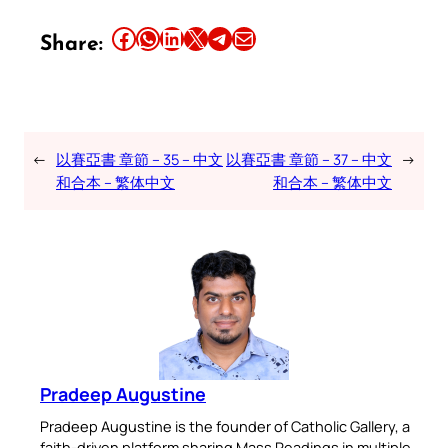
Share this article on Facebook
Share this article on WhatsApp
Share this article on LinkedIn
Share this article on X
Share this article on Telegram
Email this Article
Share:
←
以賽亞書 章節 – 35 – 中文
以賽亞書 章節 – 37 – 中文
→
和合本 – 繁体中文
和合本 – 繁体中文
Pradeep Augustine
Pradeep Augustine is the founder of Catholic Gallery, a
faith-driven platform sharing Mass Readings in multiple