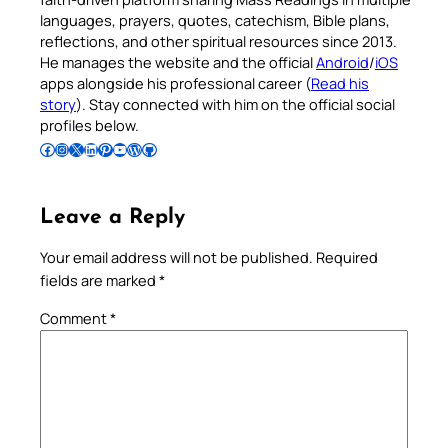
languages, prayers, quotes, catechism, Bible plans,
reflections, and other spiritual resources since 2013.
He manages the website and the official
Android
/
iOS
apps alongside his professional career (
Read his
story
). Stay connected with him on the official social
profiles below.
Follow Pradeep on Facebook
Follow Pradeep on Instagram
Follow Pradeep on X
Follow Pradeep on LinkedIn
Follow Pradeep on Pinterest
Subscribe to Pradeep’s Youtube Channel
Follow Pradeep on WordPress
Follow Pradeep on GitHub
Leave a Reply
Your email address will not be published.
Required
fields are marked
*
Comment
*