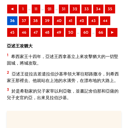
..
..
..
◄
1
11
21
31
32
33
34
35
36
37
38
39
40
41
42
43
44
..
..
45
46
47
48
49
50
60
66
►
亞述王攻猶大
1
希西家王十四年，亞述王西拿基立上來攻擊猶大的一切堅
固城，將城攻取。
2
亞述王從拉吉差遣拉伯沙基率領大軍往耶路撒冷，到希西
家王那裡去。他就站在上池的水溝旁，在漂布地的大路上。
3
於是希勒家的兒子家宰以利亞敬，並書記舍伯那和亞薩的
兒子史官約亞，出來見拉伯沙基。