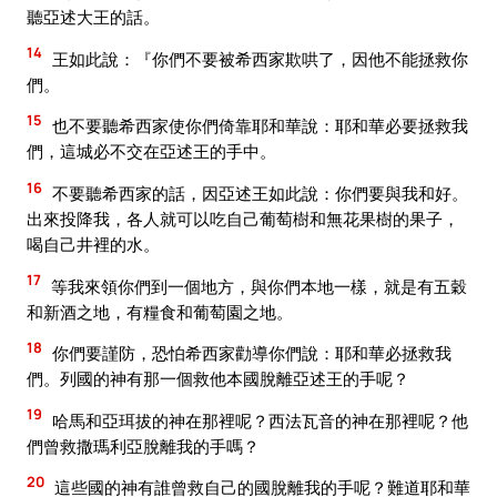
聽亞述大王的話。
14
王如此說：『你們不要被希西家欺哄了，因他不能拯救你
們。
15
也不要聽希西家使你們倚靠耶和華說：耶和華必要拯救我
們，這城必不交在亞述王的手中。
16
不要聽希西家的話，因亞述王如此說：你們要與我和好。
出來投降我，各人就可以吃自己葡萄樹和無花果樹的果子，
喝自己井裡的水。
17
等我來領你們到一個地方，與你們本地一樣，就是有五穀
和新酒之地，有糧食和葡萄園之地。
18
你們要謹防，恐怕希西家勸導你們說：耶和華必拯救我
們。列國的神有那一個救他本國脫離亞述王的手呢？
19
哈馬和亞珥拔的神在那裡呢？西法瓦音的神在那裡呢？他
們曾救撒瑪利亞脫離我的手嗎？
20
這些國的神有誰曾救自己的國脫離我的手呢？難道耶和華