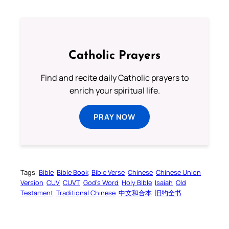
Catholic Prayers
Find and recite daily Catholic prayers to
enrich your spiritual life.
PRAY NOW
Tags:
Bible
Bible Book
Bible Verse
Chinese
Chinese Union
Version
CUV
CUVT
God’s Word
Holy Bible
Isaiah
Old
Testament
Traditional Chinese
中文和合本
旧约全书