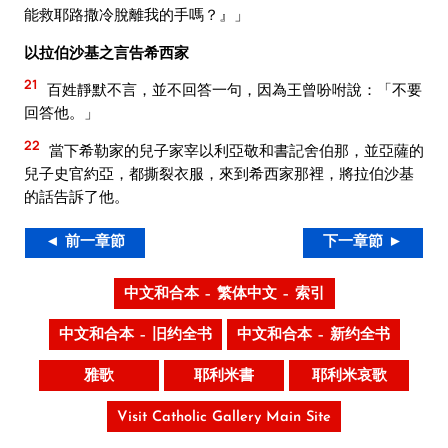
能救耶路撒冷脫離我的手嗎？』」
以拉伯沙基之言告希西家
21
百姓靜默不言，並不回答一句，因為王曾吩咐說：「不要
回答他。」
22
當下希勒家的兒子家宰以利亞敬和書記舍伯那，並亞薩的
兒子史官約亞，都撕裂衣服，來到希西家那裡，將拉伯沙基
的話告訴了他。
◄ 前一章節
下一章節 ►
中文和合本 – 繁体中文 – 索引
中文和合本 – 旧约全书
中文和合本 – 新约全书
雅歌
耶利米書
耶利米哀歌
Visit Catholic Gallery Main Site