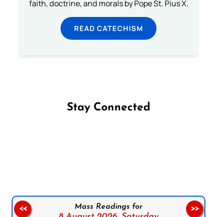
faith, doctrine, and morals by Pope St. Pius X.
READ CATECHISM
Stay Connected
Follow us on Facebook
Follow us on Instagram
Follow us on X
Subscribe to our YouTube Channel
Follow us on WhatsApp
Mass Readings for
<<
>>
8 August 2026,
Saturday