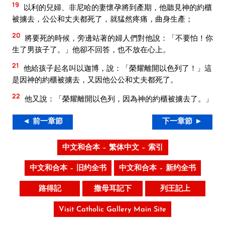
19
以利的兒婦、非尼哈的妻懷孕將到產期，他聽見神的約櫃
被擄去，公公和丈夫都死了，就猛然疼痛，曲身生產；
20
將要死的時候，旁邊站著的婦人們對他說：「不要怕！你
生了男孩子了。」他卻不回答，也不放在心上。
21
他給孩子起名叫以迦博，說：「榮耀離開以色列了！」這
是因神的約櫃被擄去，又因他公公和丈夫都死了。
22
他又說：「榮耀離開以色列，因為神的約櫃被擄去了。」
◄ 前一章節
下一章節 ►
中文和合本 – 繁体中文 – 索引
中文和合本 – 旧约全书
中文和合本 – 新约全书
路得記
撒母耳記下
列王記上
Visit Catholic Gallery Main Site