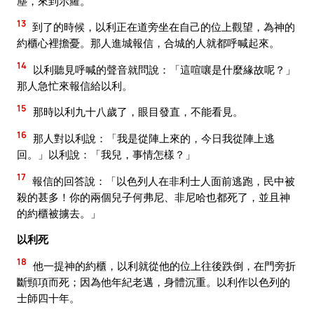
塵，來到示羅。
13
到了的時候，以利正在道旁坐在自己的位上觀望，為神的
約櫃心裡擔憂。那人進城報信，合城的人就都呼喊起來。
14
以利聽見呼喊的聲音就問說：「這喧嚷是什麼緣故呢？」
那人急忙來報信給以利。
15
那時以利九十八歲了，眼目發直，不能看見。
16
那人對以利說：「我是從陣上來的，今日我從陣上逃
回。」以利說：「我兒，事情怎樣？」
17
報信的回答說：「以色列人在非利士人面前逃跑，民中被
殺的甚多！你的兩個兒子何弗尼、非尼哈也都死了，並且神
的約櫃被擄去。」
以利死
18
他一提神的約櫃，以利就從他的位上往後跌倒，在門旁折
斷頸項而死；因為他年紀老邁，身體沉重。以利作以色列的
士師四十年。