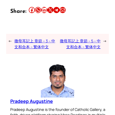
Share this article on Facebook
Share this article on WhatsApp
Share this article on LinkedIn
Share this article on X
Share this article on Telegram
Email this Article
Share:
←
撒母耳記上 章節 – 3 – 中
撒母耳記上 章節 – 5 – 中
→
文和合本 – 繁体中文
文和合本 – 繁体中文
Pradeep Augustine
Pradeep Augustine is the founder of Catholic Gallery, a
faith-driven platform sharing Mass Readings in multiple