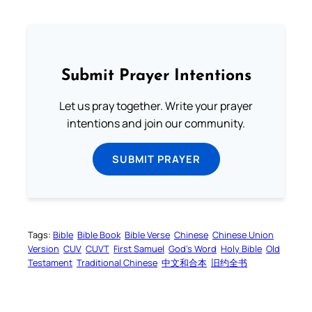
Submit Prayer Intentions
Let us pray together. Write your prayer
intentions and join our community.
SUBMIT PRAYER
Tags:
Bible
Bible Book
Bible Verse
Chinese
Chinese Union
Version
CUV
CUVT
First Samuel
God’s Word
Holy Bible
Old
Testament
Traditional Chinese
中文和合本
旧约全书