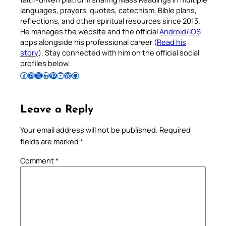
languages, prayers, quotes, catechism, Bible plans,
reflections, and other spiritual resources since 2013.
He manages the website and the official
Android
/
iOS
apps alongside his professional career (
Read his
story
). Stay connected with him on the official social
profiles below.
Follow Pradeep on Facebook
Follow Pradeep on Instagram
Follow Pradeep on X
Follow Pradeep on LinkedIn
Follow Pradeep on Pinterest
Subscribe to Pradeep’s Youtube Channel
Follow Pradeep on WordPress
Follow Pradeep on GitHub
Leave a Reply
Your email address will not be published.
Required
fields are marked
*
Comment
*