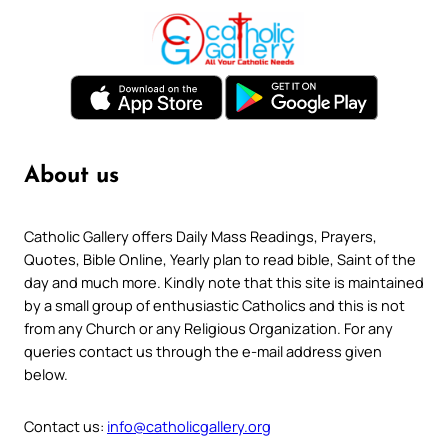
About us
Catholic Gallery offers Daily Mass Readings, Prayers,
Quotes, Bible Online, Yearly plan to read bible, Saint of the
day and much more. Kindly note that this site is maintained
by a small group of enthusiastic Catholics and this is not
from any Church or any Religious Organization. For any
queries contact us through the e-mail address given
below.
Contact us:
info@catholicgallery.org