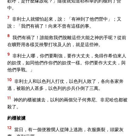
歡呼，是什麼緣故呢？」隨後就知道耶和華的約櫃到了營
中。
7
非利士人就懼怕起來，說：「有神到了他們營中」；又
說：「我們有禍了！向來不曾有這樣的事。
8
我們有禍了！誰能救我們脫離這些大能之神的手呢？從前
在曠野用各樣災殃擊打埃及人的，就是這些神。
9
非利士人哪，你們要剛強，要作大丈夫，免得作希伯來人
的奴僕，如同他們作你們的奴僕一樣。你們要作大丈夫，與
他們爭戰。」
10
非利士人和以色列人打仗，以色列人敗了，各向各家奔
逃，被殺的人甚多，以色列的步兵仆倒了三萬。
11
神的約櫃被擄去，以利的兩個兒子何弗尼、非尼哈也都被
殺了。
約櫃被擄
12
當日，有一個便雅憫人從陣上逃跑，衣服撕裂，頭蒙灰