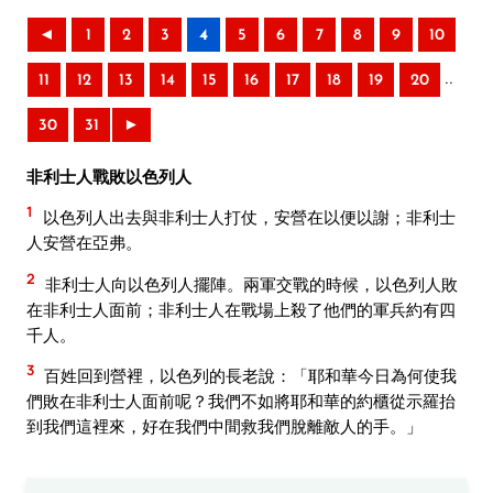
◄
1
2
3
4
5
6
7
8
9
10
..
11
12
13
14
15
16
17
18
19
20
30
31
►
非利士人戰敗以色列人
1
以色列人出去與非利士人打仗，安營在以便以謝；非利士
人安營在亞弗。
2
非利士人向以色列人擺陣。兩軍交戰的時候，以色列人敗
在非利士人面前；非利士人在戰場上殺了他們的軍兵約有四
千人。
3
百姓回到營裡，以色列的長老說：「耶和華今日為何使我
們敗在非利士人面前呢？我們不如將耶和華的約櫃從示羅抬
到我們這裡來，好在我們中間救我們脫離敵人的手。」