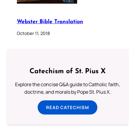
Webster Bible Translation
October 11, 2018
Catechism of St. Pius X
Explore the concise Q&A guide to Catholic faith,
doctrine, and morals by Pope St. Pius X.
READ CATECHISM