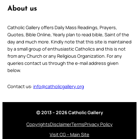
About us
Catholic Gallery offers Daily Mass Readings, Prayers,
Quotes, Bible Online, Yearly plan to read bible, Saint of the
day and much more. Kindly note that this site is maintained
by a small group of enthusiastic Catholics and this is not
from any Church or any Religious Organization. For any
queries contact us through the e-mail address given
below.
Contact us:
info@catholicgallery.org
© 2013 – 2026 Catholic Gallery
Copyrights
Disclaimer
Terms
Privacy Policy
Visit CG – Main Site