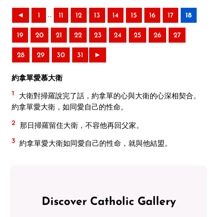
..
◄
1
11
12
13
14
15
16
17
18
19
20
21
22
23
24
25
26
27
28
29
30
31
►
約拿單愛慕大衛
1
大衛對掃羅說完了話，約拿單的心與大衛的心深相契合。
約拿單愛大衛，如同愛自己的性命。
2
那日掃羅留住大衛，不容他再回父家。
3
約拿單愛大衛如同愛自己的性命，就與他結盟。
Discover Catholic Gallery