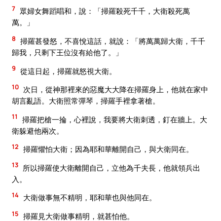
7
眾婦女舞蹈唱和，說：「掃羅殺死千千，大衛殺死萬
萬。」
8
掃羅甚發怒，不喜悅這話，就說：「將萬萬歸大衛，千千
歸我，只剩下王位沒有給他了。」
9
從這日起，掃羅就怒視大衛。
10
次日，從神那裡來的惡魔大大降在掃羅身上，他就在家中
胡言亂語。大衛照常彈琴，掃羅手裡拿著槍。
11
掃羅把槍一掄，心裡說，我要將大衛刺透，釘在牆上。大
衛躲避他兩次。
12
掃羅懼怕大衛；因為耶和華離開自己，與大衛同在。
13
所以掃羅使大衛離開自己，立他為千夫長，他就領兵出
入。
14
大衛做事無不精明，耶和華也與他同在。
15
掃羅見大衛做事精明，就甚怕他。