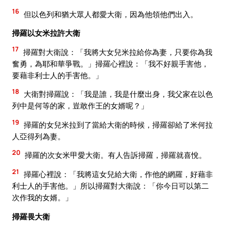
16
但以色列和猶大眾人都愛大衛，因為他領他們出入。
掃羅以女米拉許大衛
17
掃羅對大衛說：「我將大女兒米拉給你為妻，只要你為我
奮勇，為耶和華爭戰。」掃羅心裡說：「我不好親手害他，
要藉非利士人的手害他。」
18
大衛對掃羅說：「我是誰，我是什麼出身，我父家在以色
列中是何等的家，豈敢作王的女婿呢？」
19
掃羅的女兒米拉到了當給大衛的時候，掃羅卻給了米何拉
人亞得列為妻。
20
掃羅的次女米甲愛大衛。有人告訴掃羅，掃羅就喜悅。
21
掃羅心裡說：「我將這女兒給大衛，作他的網羅，好藉非
利士人的手害他。」所以掃羅對大衛說：「你今日可以第二
次作我的女婿。」
掃羅畏大衛