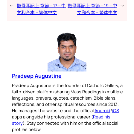
←
撒母耳記上 章節 – 17 – 中
撒母耳記上 章節 – 19 – 中
→
文和合本 – 繁体中文
文和合本 – 繁体中文
Pradeep Augustine
Pradeep Augustine is the founder of Catholic Gallery, a
faith-driven platform sharing Mass Readings in multiple
languages, prayers, quotes, catechism, Bible plans,
reflections, and other spiritual resources since 2013.
He manages the website and the official
Android
/
iOS
apps alongside his professional career (
Read his
story
). Stay connected with him on the official social
profiles below.