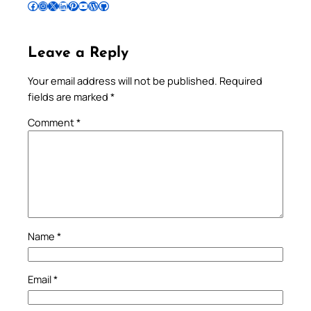
Follow Pradeep on Facebook
Follow Pradeep on Instagram
Follow Pradeep on X
Follow Pradeep on LinkedIn
Follow Pradeep on Pinterest
Subscribe to Pradeep’s Youtube Channel
Follow Pradeep on WordPress
Follow Pradeep on GitHub
Leave a Reply
Your email address will not be published.
Required
fields are marked
*
Comment
*
Name
*
Email
*