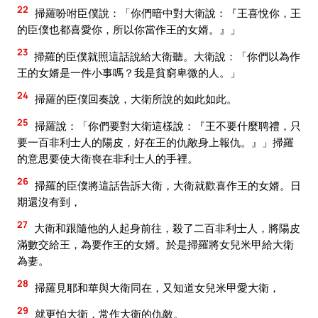
22
掃羅吩咐臣僕說：「你們暗中對大衛說：『王喜悅你，王
的臣僕也都喜愛你，所以你當作王的女婿。』」
23
掃羅的臣僕就照這話說給大衛聽。大衛說：「你們以為作
王的女婿是一件小事嗎？我是貧窮卑微的人。」
24
掃羅的臣僕回奏說，大衛所說的如此如此。
25
掃羅說：「你們要對大衛這樣說：『王不要什麼聘禮，只
要一百非利士人的陽皮，好在王的仇敵身上報仇。』」掃羅
的意思要使大衛喪在非利士人的手裡。
26
掃羅的臣僕將這話告訴大衛，大衛就歡喜作王的女婿。日
期還沒有到，
27
大衛和跟隨他的人起身前往，殺了二百非利士人，將陽皮
滿數交給王，為要作王的女婿。於是掃羅將女兒米甲給大衛
為妻。
28
掃羅見耶和華與大衛同在，又知道女兒米甲愛大衛，
29
就更怕大衛，常作大衛的仇敵。