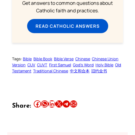
Get answers to common questions about
Catholic faith and practices.
READ CATHOLIC ANSWERS
Tags:
Bible
Bible Book
Bible Verse
Chinese
Chinese Union
Version
CUV
CUVT
First Samuel
God’s Word
Holy Bible
Old
Testament
Traditional Chinese
中文和合本
旧约全书
Share this article on Facebook
Share this article on WhatsApp
Share this article on LinkedIn
Share this article on X
Share this article on Telegram
Email this Article
Share: