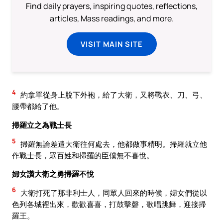
Find daily prayers, inspiring quotes, reflections,
articles, Mass readings, and more.
VISIT MAIN SITE
4
約拿單從身上脫下外袍，給了大衛，又將戰衣、刀、弓、
腰帶都給了他。
掃羅立之為戰士長
5
掃羅無論差遣大衛往何處去，他都做事精明。掃羅就立他
作戰士長，眾百姓和掃羅的臣僕無不喜悅。
婦女讚大衛之勇掃羅不悅
6
大衛打死了那非利士人，同眾人回來的時候，婦女們從以
色列各城裡出來，歡歡喜喜，打鼓擊磬，歌唱跳舞，迎接掃
羅王。