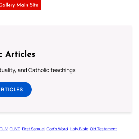
 Gallery Main Site
c Articles
rituality, and Catholic teachings.
ARTICLES
CUV
CUVT
First Samuel
God’s Word
Holy Bible
Old Testament