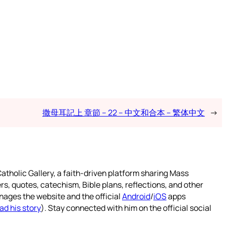
撒母耳記上 章節 – 22 – 中文和合本 – 繁体中文
→
atholic Gallery, a faith-driven platform sharing Mass
rs, quotes, catechism, Bible plans, reflections, and other
nages the website and the official
Android
/
iOS
apps
ad his story
). Stay connected with him on the official social