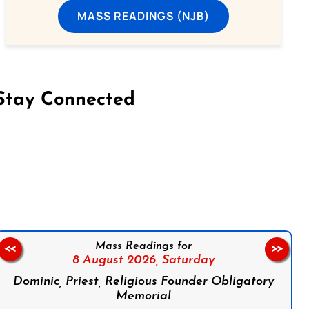
MASS READINGS (NJB)
Stay Connected
on Facebook
Follow us on Instagram
Follow us on X
Subscribe to our YouTube Channel
Follow us on WhatsApp
Mass Readings for
<<
>>
8 August 2026,
Saturday
Dominic, Priest, Religious Founder Obligatory
Memorial