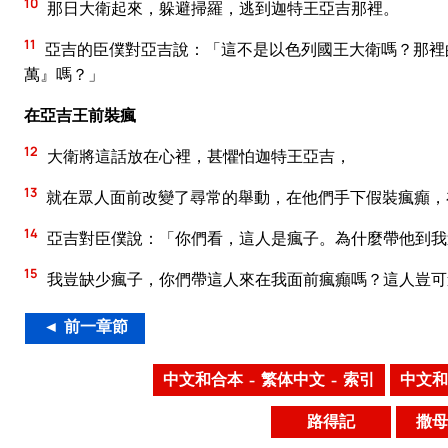
10
那日大衛起來，躲避掃羅，逃到迦特王亞吉那裡。
11
亞吉的臣僕對亞吉說：「這不是以色列國王大衛嗎？那裡
萬』嗎？」
在亞吉王前裝瘋
12
大衛將這話放在心裡，甚懼怕迦特王亞吉，
13
就在眾人面前改變了尋常的舉動，在他們手下假裝瘋癲，
14
亞吉對臣僕說：「你們看，這人是瘋子。為什麼帶他到我
15
我豈缺少瘋子，你們帶這人來在我面前瘋癲嗎？這人豈可
◄ 前一章節
中文和合本 – 繁体中文 – 索引
中文和
路得記
撒母