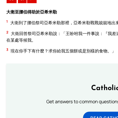
大衛至挪伯得助於亞希米勒
1
大衛到了挪伯祭司亞希米勒那裡，亞希米勒戰戰兢兢地出
2
大衛回答祭司亞希米勒說：「王吩咐我一件事說：『我差
在某處等候我。
3
現在你手下有什麼？求你給我五個餅或是別樣的食物。」
Catholi
Get answers to common questions 
READ CATH