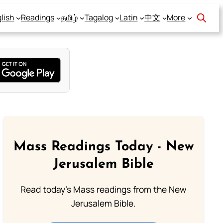
lish
Readings
தமிழ்
Tagalog
Latin
中文
More
Mass Readings Today - New
Jerusalem Bible
Read today's Mass readings from the New
Jerusalem Bible.