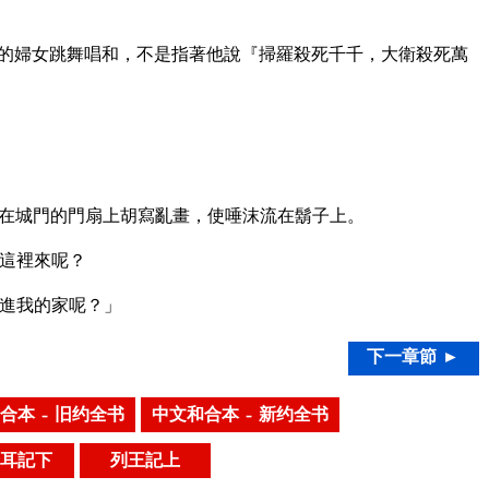
的婦女跳舞唱和，不是指著他說『掃羅殺死千千，大衛殺死萬
在城門的門扇上胡寫亂畫，使唾沫流在鬍子上。
這裡來呢？
進我的家呢？」
下一章節 ►
合本 – 旧约全书
中文和合本 – 新约全书
耳記下
列王記上