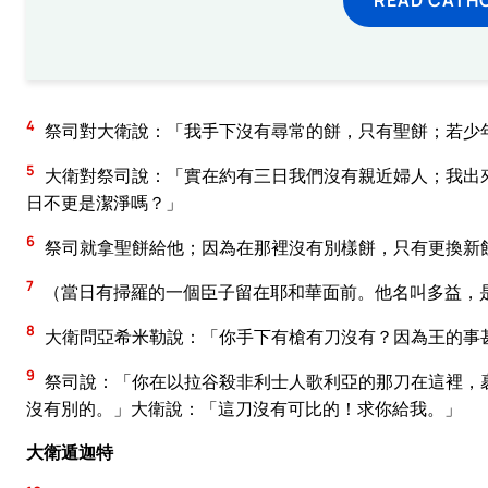
4
祭司對大衛說：「我手下沒有尋常的餅，只有聖餅；若少
5
大衛對祭司說：「實在約有三日我們沒有親近婦人；我出
日不更是潔淨嗎？」
6
祭司就拿聖餅給他；因為在那裡沒有別樣餅，只有更換新
7
（當日有掃羅的一個臣子留在耶和華面前。他名叫多益，
8
大衛問亞希米勒說：「你手下有槍有刀沒有？因為王的事
9
祭司說：「你在以拉谷殺非利士人歌利亞的那刀在這裡，
沒有別的。」大衛說：「這刀沒有可比的！求你給我。」
大衛遁迦特