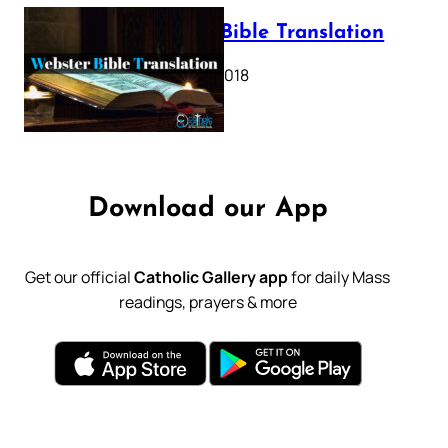
Webster Bible Translation
October 11, 2018
Download our App
Get our official
Catholic Gallery app
for daily Mass
readings, prayers & more