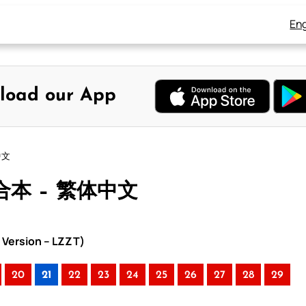
Eng
load our App
中文
和合本 – 繁体中文
Version – LZZT)
20
21
22
23
24
25
26
27
28
29