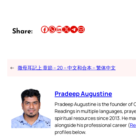
Share this article on Facebook
Share this article on WhatsApp
Share this article on LinkedIn
Share this article on X
Share this article on Telegram
Email this Article
Share:
←
撒母耳記上 章節 – 20 – 中文和合本 – 繁体中文
Pradeep Augustine
Pradeep Augustine is the founder of C
Readings in multiple languages, praye
spiritual resources since 2013. He ma
alongside his professional career (
Re
profiles below.