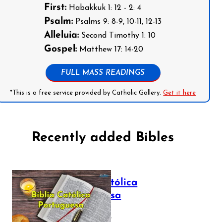
First:
Habakkuk 1: 12 - 2: 4
Psalm:
Psalms 9: 8-9, 10-11, 12-13
Alleluia:
Second Timothy 1: 10
Gospel:
Matthew 17: 14-20
FULL MASS READINGS
*This is a free service provided by Catholic Gallery.
Get it here
Recently added Bibles
Bíblia Católica
Portuguesa
July 16, 2025