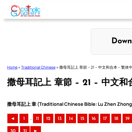
Skip
to
content
Down
Home
»
Traditional Chinese
»
撒母耳記上 章節 – 21 – 中文和合本 – 繁体
撒母耳記上 章節 – 21 – 中文
撒母耳記上 章 (Traditional Chinese Bible: Lu Zhen Zhong 
..
◄
1
11
12
13
14
15
16
17
18
19
30
31
►