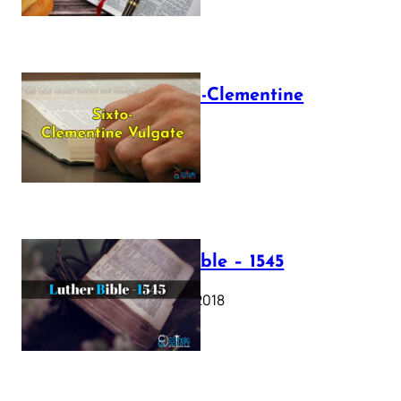
The Sixto-Clementine
Vulgate
July 12, 2025
Luther Bible – 1545
October 17, 2018