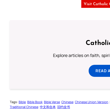
Visit Catholic
Catholi
Explore articles on faith, spi
READ 
Tags:
Bible
Bible Book
Bible Verse
Chinese
Chinese Union Version
Traditional Chinese
中文和合本
旧约全书