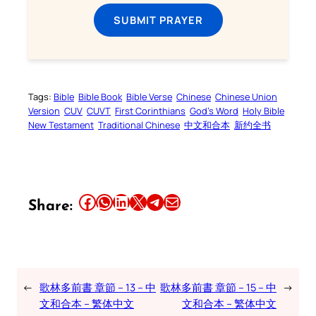
SUBMIT PRAYER
Tags:
Bible
Bible Book
Bible Verse
Chinese
Chinese Union
Version
CUV
CUVT
First Corinthians
God’s Word
Holy Bible
New Testament
Traditional Chinese
中文和合本
新约全书
Share this article on Facebook
Share this article on WhatsApp
Share this article on LinkedIn
Share this article on X
Share this article on Telegram
Email this Article
Share:
←
歌林多前書 章節 – 13 – 中
歌林多前書 章節 – 15 – 中
→
文和合本 – 繁体中文
文和合本 – 繁体中文