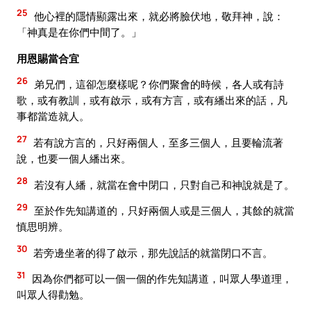
25
他心裡的隱情顯露出來，就必將臉伏地，敬拜神，說：
「神真是在你們中間了。」
用恩賜當合宜
26
弟兄們，這卻怎麼樣呢？你們聚會的時候，各人或有詩
歌，或有教訓，或有啟示，或有方言，或有繙出來的話，凡
事都當造就人。
27
若有說方言的，只好兩個人，至多三個人，且要輪流著
說，也要一個人繙出來。
28
若沒有人繙，就當在會中閉口，只對自己和神說就是了。
29
至於作先知講道的，只好兩個人或是三個人，其餘的就當
慎思明辨。
30
若旁邊坐著的得了啟示，那先說話的就當閉口不言。
31
因為你們都可以一個一個的作先知講道，叫眾人學道理，
叫眾人得勸勉。