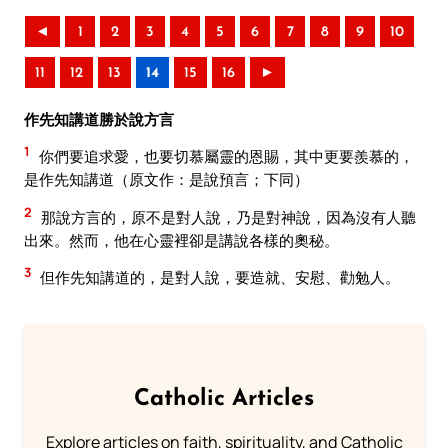
◄
1
2
3
4
5
6
7
8
9
10
11
12
13
14
15
16
►
作先知講道勝於說方言
1
你們要追求愛，也要切慕屬靈的恩賜，其中更要羨慕的，
是作先知講道（原文作：是說預言；下同）
2
那說方言的，原不是對人說，乃是對神說，因為沒有人聽
出來。然而，他在心靈裡卻是講說各樣的奧秘。
3
但作先知講道的，是對人說，要造就、安慰、勸勉人。
Catholic Articles
Explore articles on faith, spirituality, and Catholic