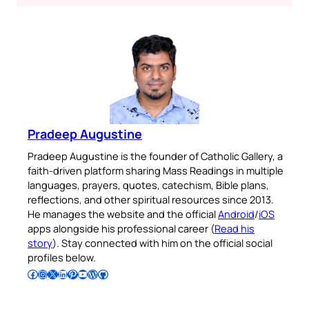
Pradeep Augustine
Pradeep Augustine is the founder of Catholic Gallery, a
faith-driven platform sharing Mass Readings in multiple
languages, prayers, quotes, catechism, Bible plans,
reflections, and other spiritual resources since 2013.
He manages the website and the official
Android
/
iOS
apps alongside his professional career (
Read his
story
). Stay connected with him on the official social
profiles below.
Follow Pradeep on Facebook
Follow Pradeep on Instagram
Follow Pradeep on X
Follow Pradeep on LinkedIn
Follow Pradeep on Pinterest
Subscribe to Pradeep’s Youtube Channel
Follow Pradeep on WordPress
Follow Pradeep on GitHub