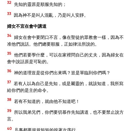
32
先知的靈原是順服先知的；
33
因為神不是叫人混亂，乃是叫人安靜。
婦女不宜在會中講道
34
婦女在會中要閉口不言，像在聖徒的眾教會一樣，因為不
准他們說話。他們總要順服，正如律法所說的。
35
他們若要學什麼，可以在家裡問自己的丈夫，因為婦女在
會中說話原是可恥的。
36
神的道理豈是從你們出來嗎？豈是單臨到你們嗎？
37
若有人以為自己是先知，或是屬靈的，就該知道，我所寫
給你們的是主的命令。
38
若有不知道的，就由他不知道吧！
39
所以我弟兄們，你們要切慕作先知講道，也不要禁止說方
言。
40
凡事都要規規矩矩的按著次序行。