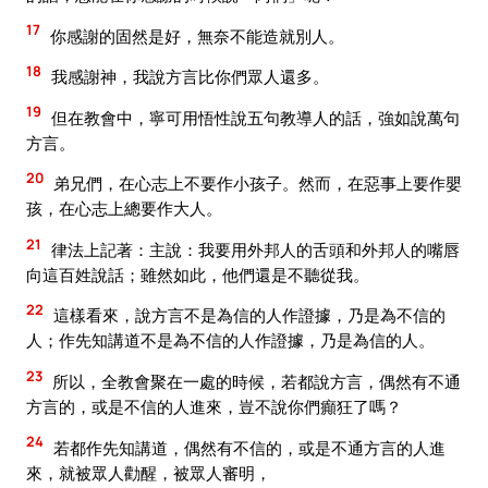
17
你感謝的固然是好，無奈不能造就別人。
18
我感謝神，我說方言比你們眾人還多。
19
但在教會中，寧可用悟性說五句教導人的話，強如說萬句
方言。
20
弟兄們，在心志上不要作小孩子。然而，在惡事上要作嬰
孩，在心志上總要作大人。
21
律法上記著：主說：我要用外邦人的舌頭和外邦人的嘴唇
向這百姓說話；雖然如此，他們還是不聽從我。
22
這樣看來，說方言不是為信的人作證據，乃是為不信的
人；作先知講道不是為不信的人作證據，乃是為信的人。
23
所以，全教會聚在一處的時候，若都說方言，偶然有不通
方言的，或是不信的人進來，豈不說你們癲狂了嗎？
24
若都作先知講道，偶然有不信的，或是不通方言的人進
來，就被眾人勸醒，被眾人審明，