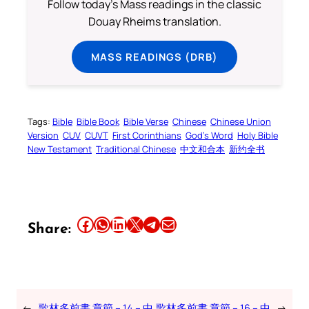
Follow today's Mass readings in the classic
Douay Rheims translation.
MASS READINGS (DRB)
Tags:
Bible
Bible Book
Bible Verse
Chinese
Chinese Union
Version
CUV
CUVT
First Corinthians
God’s Word
Holy Bible
New Testament
Traditional Chinese
中文和合本
新约全书
Share this article on Facebook
Share this article on WhatsApp
Share this article on LinkedIn
Share this article on X
Share this article on Telegram
Email this Article
Share:
←
歌林多前書 章節 – 14 – 中
歌林多前書 章節 – 16 – 中
→