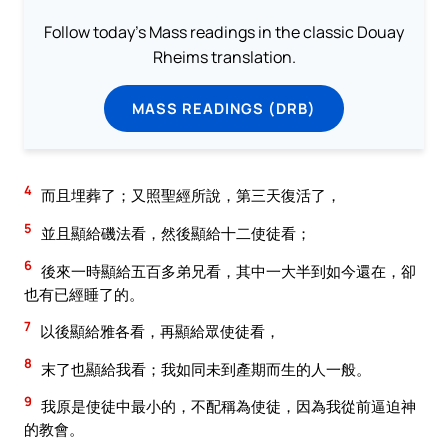
Follow today's Mass readings in the classic Douay
Rheims translation.
MASS READINGS (DRB)
4
而且埋葬了；又照聖經所說，第三天復活了，
5
並且顯給磯法看，然後顯給十二使徒看；
6
後來一時顯給五百多弟兄看，其中一大半到如今還在，卻
也有已經睡了的。
7
以後顯給雅各看，再顯給眾使徒看，
8
末了也顯給我看；我如同未到產期而生的人一般。
9
我原是使徒中最小的，不配稱為使徒，因為我從前逼迫神
的教會。