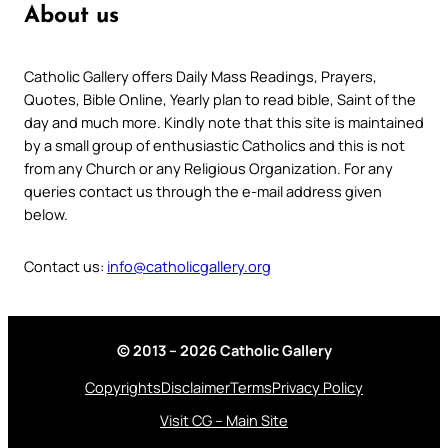
About us
Catholic Gallery offers Daily Mass Readings, Prayers,
Quotes, Bible Online, Yearly plan to read bible, Saint of the
day and much more. Kindly note that this site is maintained
by a small group of enthusiastic Catholics and this is not
from any Church or any Religious Organization. For any
queries contact us through the e-mail address given
below.
Contact us:
info@catholicgallery.org
© 2013 – 2026 Catholic Gallery
Copyrights
Disclaimer
Terms
Privacy Policy
Visit CG – Main Site