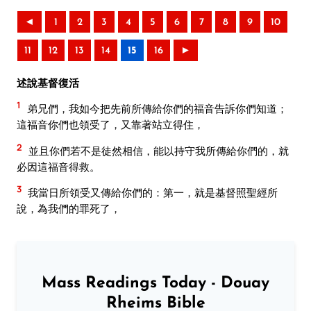
◄
1
2
3
4
5
6
7
8
9
10
11
12
13
14
15
16
►
述說基督復活
1
弟兄們，我如今把先前所傳給你們的福音告訴你們知道；
這福音你們也領受了，又靠著站立得住，
2
並且你們若不是徒然相信，能以持守我所傳給你們的，就
必因這福音得救。
3
我當日所領受又傳給你們的：第一，就是基督照聖經所
說，為我們的罪死了，
Mass Readings Today - Douay
Rheims Bible