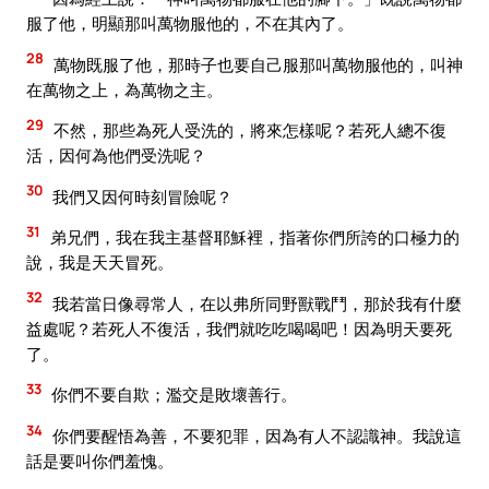
服了他，明顯那叫萬物服他的，不在其內了。
28
萬物既服了他，那時子也要自己服那叫萬物服他的，叫神
在萬物之上，為萬物之主。
29
不然，那些為死人受洗的，將來怎樣呢？若死人總不復
活，因何為他們受洗呢？
30
我們又因何時刻冒險呢？
31
弟兄們，我在我主基督耶穌裡，指著你們所誇的口極力的
說，我是天天冒死。
32
我若當日像尋常人，在以弗所同野獸戰鬥，那於我有什麼
益處呢？若死人不復活，我們就吃吃喝喝吧！因為明天要死
了。
33
你們不要自欺；濫交是敗壞善行。
34
你們要醒悟為善，不要犯罪，因為有人不認識神。我說這
話是要叫你們羞愧。