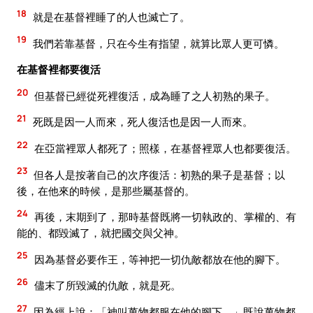
18
就是在基督裡睡了的人也滅亡了。
19
我們若靠基督，只在今生有指望，就算比眾人更可憐。
在基督裡都要復活
20
但基督已經從死裡復活，成為睡了之人初熟的果子。
21
死既是因一人而來，死人復活也是因一人而來。
22
在亞當裡眾人都死了；照樣，在基督裡眾人也都要復活。
23
但各人是按著自己的次序復活：初熟的果子是基督；以
後，在他來的時候，是那些屬基督的。
24
再後，末期到了，那時基督既將一切執政的、掌權的、有
能的、都毀滅了，就把國交與父神。
25
因為基督必要作王，等神把一切仇敵都放在他的腳下。
26
儘末了所毀滅的仇敵，就是死。
27
因為經上說：「神叫萬物都服在他的腳下。」既說萬物都