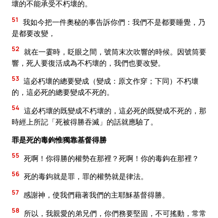
壞的不能承受不朽壞的。
51
我如今把一件奧秘的事告訴你們：我們不是都要睡覺，乃
是都要改變，
52
就在一霎時，眨眼之間，號筒末次吹響的時候。因號筒要
響，死人要復活成為不朽壞的，我們也要改變。
53
這必朽壞的總要變成（變成：原文作穿；下同）不朽壞
的，這必死的總要變成不死的。
54
這必朽壞的既變成不朽壞的，這必死的既變成不死的，那
時經上所記「死被得勝吞滅」的話就應驗了。
罪是死的毒鉤惟獨靠基督得勝
55
死啊！你得勝的權勢在那裡？死啊！你的毒鉤在那裡？
56
死的毒鉤就是罪，罪的權勢就是律法。
57
感謝神，使我們藉著我們的主耶穌基督得勝。
58
所以，我親愛的弟兄們，你們務要堅固，不可搖動，常常