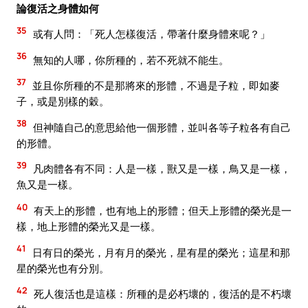
論復活之身體如何
35
或有人問：「死人怎樣復活，帶著什麼身體來呢？」
36
無知的人哪，你所種的，若不死就不能生。
37
並且你所種的不是那將來的形體，不過是子粒，即如麥
子，或是別樣的穀。
38
但神隨自己的意思給他一個形體，並叫各等子粒各有自己
的形體。
39
凡肉體各有不同：人是一樣，獸又是一樣，鳥又是一樣，
魚又是一樣。
40
有天上的形體，也有地上的形體；但天上形體的榮光是一
樣，地上形體的榮光又是一樣。
41
日有日的榮光，月有月的榮光，星有星的榮光；這星和那
星的榮光也有分別。
42
死人復活也是這樣：所種的是必朽壞的，復活的是不朽壞