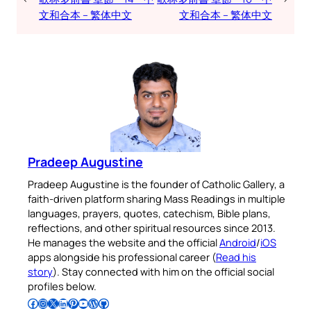
文和合本 – 繁体中文
文和合本 – 繁体中文
Pradeep Augustine
Pradeep Augustine is the founder of Catholic Gallery, a
faith-driven platform sharing Mass Readings in multiple
languages, prayers, quotes, catechism, Bible plans,
reflections, and other spiritual resources since 2013.
He manages the website and the official
Android
/
iOS
apps alongside his professional career (
Read his
story
). Stay connected with him on the official social
profiles below.
Follow Pradeep on Facebook
Follow Pradeep on Instagram
Follow Pradeep on X
Follow Pradeep on LinkedIn
Follow Pradeep on Pinterest
Subscribe to Pradeep’s Youtube Channel
Follow Pradeep on WordPress
Follow Pradeep on GitHub