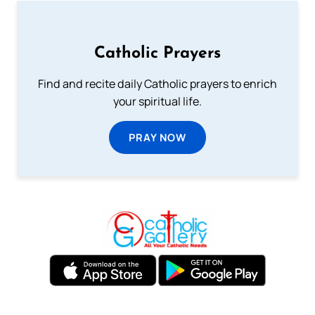
Catholic Prayers
Find and recite daily Catholic prayers to enrich
your spiritual life.
PRAY NOW