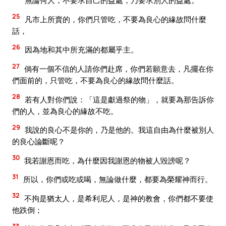
無論何人，不要求自己的益處，乃要求別人的益處。
25
凡市上所賣的，你們只管吃，不要為良心的緣故問什麼
話，
26
因為地和其中所充滿的都屬乎主。
27
倘有一個不信的人請你們赴席，你們若願意去，凡擺在你
們面前的，只管吃，不要為良心的緣故問什麼話。
28
若有人對你們說：「這是獻過祭的物」，就要為那告訴你
們的人，並為良心的緣故不吃。
29
我說的良心不是你的，乃是他的。我這自由為什麼被別人
的良心論斷呢？
30
我若謝恩而吃，為什麼因我謝恩的物被人毀謗呢？
31
所以，你們或吃或喝，無論做什麼，都要為榮耀神而行。
32
不拘是猶太人，是希利尼人，是神的教會，你們都不要使
他跌倒；