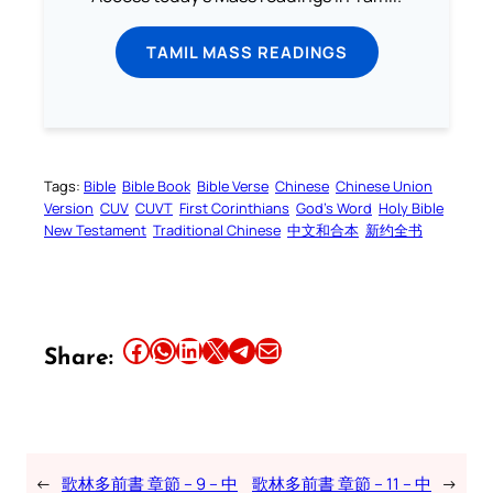
TAMIL MASS READINGS
Tags:
Bible
Bible Book
Bible Verse
Chinese
Chinese Union
Version
CUV
CUVT
First Corinthians
God’s Word
Holy Bible
New Testament
Traditional Chinese
中文和合本
新约全书
Share this article on Facebook
Share this article on WhatsApp
Share this article on LinkedIn
Share this article on X
Share this article on Telegram
Email this Article
Share:
←
歌林多前書 章節 – 9 – 中
歌林多前書 章節 – 11 – 中
→