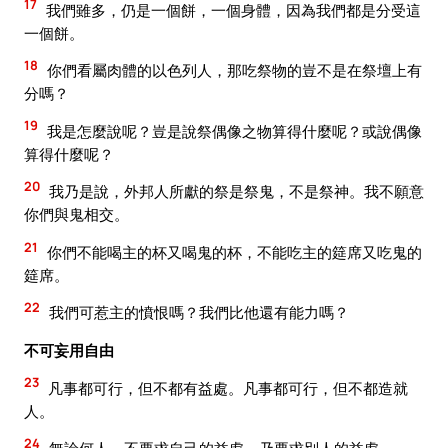
17
我們雖多，仍是一個餅，一個身體，因為我們都是分受這
一個餅。
18
你們看屬肉體的以色列人，那吃祭物的豈不是在祭壇上有
分嗎？
19
我是怎麼說呢？豈是說祭偶像之物算得什麼呢？或說偶像
算得什麼呢？
20
我乃是說，外邦人所獻的祭是祭鬼，不是祭神。我不願意
你們與鬼相交。
21
你們不能喝主的杯又喝鬼的杯，不能吃主的筵席又吃鬼的
筵席。
22
我們可惹主的憤恨嗎？我們比他還有能力嗎？
不可妄用自由
23
凡事都可行，但不都有益處。凡事都可行，但不都造就
人。
24