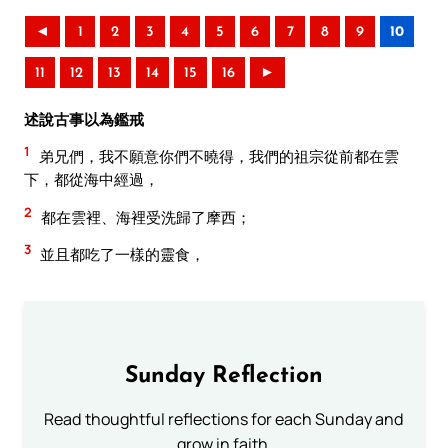
◄
1
2
3
4
5
6
7
8
9
10
11
12
13
14
15
16
►
述說古事以為鑑戒
1
弟兄們，我不願意你們不曉得，我們的祖宗從前都在雲
下，都從海中經過，
2
都在雲裡、海裡受洗歸了摩西；
3
並且都吃了一樣的靈食，
Sunday Reflection
Read thoughtful reflections for each Sunday and
grow in faith.