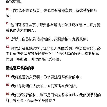
被蛇所滅。
10
你們也不要發怨言，像他們有發怨言的，就被滅命的所
滅。
11
他們遭遇這些事，都要作為鑑戒；並且寫在經上，正是警
戒我們這末世的人。
12
所以，自己以為站得穩的，須要謹慎，免得跌倒。
13
你們所遇見的試探，無非是人所能受的。神是信實的，必
不叫你們受試探過於所能受的；在受試探的時候，總要給你
們開一條出路，叫你們能忍受得住。
當逃避拜偶像的事
14
我所親愛的弟兄啊，你們要逃避拜偶像的事。
15
我好像對明白人說的，你們要審察我的話。
16
我們所祝福的杯，豈不是同領基督的血嗎？我們所擘開的
餅，豈不是同領基督的身體嗎？