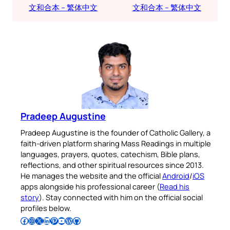
文和合本 – 繁体中文
文和合本 – 繁体中文
Pradeep Augustine
Pradeep Augustine is the founder of Catholic Gallery, a
faith-driven platform sharing Mass Readings in multiple
languages, prayers, quotes, catechism, Bible plans,
reflections, and other spiritual resources since 2013.
He manages the website and the official
Android
/
iOS
apps alongside his professional career (
Read his
story
). Stay connected with him on the official social
profiles below.
Follow Pradeep on Facebook
Follow Pradeep on Instagram
Follow Pradeep on X
Follow Pradeep on LinkedIn
Follow Pradeep on Pinterest
Subscribe to Pradeep’s Youtube Channel
Follow Pradeep on WordPress
Follow Pradeep on GitHub