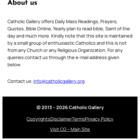
About us
Catholic Gallery offers Daily Mass Readings, Prayers,
Quotes, Bible Online, Yearly plan to read bible, Saint of the
day and much more. Kindly note that this site is maintained
by a small group of enthusiastic Catholics and this is not
from any Church or any Religious Organization. For any
queries contact us through the e-mail address given
below.
Contact us:
info@catholicgallery.org
© 2013 – 2026 Catholic Gallery
Copyrights
Disclaimer
Terms
Privacy Policy
Visit CG – Main Site