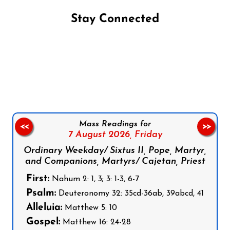
Stay Connected
Follow us on Facebook
Follow us on Instagram
Follow us on X
Subscribe to our YouTube Channel
Follow us on WhatsApp
Mass Readings for
<<
>>
7 August 2026,
Friday
Ordinary Weekday/ Sixtus II, Pope, Martyr,
and Companions, Martyrs/ Cajetan, Priest
First:
Nahum 2: 1, 3; 3: 1-3, 6-7
Psalm:
Deuteronomy 32: 35cd-36ab, 39abcd, 41
Alleluia:
Matthew 5: 10
Gospel:
Matthew 16: 24-28