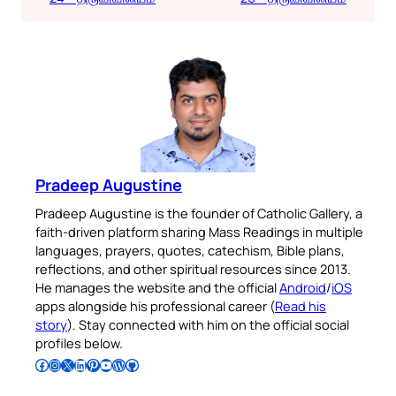
Pradeep Augustine
Pradeep Augustine is the founder of Catholic Gallery, a
faith-driven platform sharing Mass Readings in multiple
languages, prayers, quotes, catechism, Bible plans,
reflections, and other spiritual resources since 2013.
He manages the website and the official
Android
/
iOS
apps alongside his professional career (
Read his
story
). Stay connected with him on the official social
profiles below.
Follow Pradeep on Facebook
Follow Pradeep on Instagram
Follow Pradeep on X
Follow Pradeep on LinkedIn
Follow Pradeep on Pinterest
Subscribe to Pradeep’s Youtube Channel
Follow Pradeep on WordPress
Follow Pradeep on GitHub