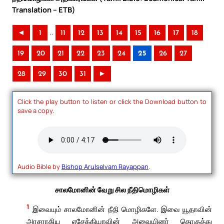
Translation – ETB)
..
◄
1
11
12
13
14
15
16
17
18
19
20
21
22
23
24
25
26
27
28
29
30
31
►
Click the play button to listen or click the Download button to
save a copy.
Audio Bible by
Bishop Arulselvam Rayappan
.
சாலமோனின் வேறு சில நீதிமொழிகள்
1
இவையும் சாலமோனின் நீதி மொழிகளே. இவை யூதாவின்
அரசராகிய எசேக்கியாவின் அவையினர் தொகுத்து