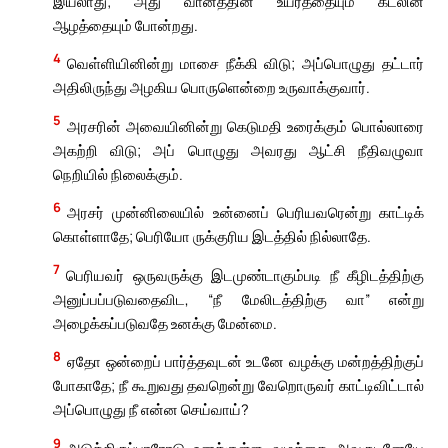
இயலாது; அது வானத்தின் உயரத்தையும் கடலின்
ஆழத்தையும் போன்றது.
4
வெள்ளியினின்று மாசை நீக்கி விடு; அப்பொழுது தட்டார்
அதிலிருந்து அழகிய பொருளென்றை உருவாக்குவார்.
5
அரசரின் அவையினின்று கெடுமதி உரைக்கும் பொல்லாரை
அகற்றி விடு; அப் பொழுது அவரது ஆட்சி நீதிவழுவா
நெறியில் நிலைக்கும்.
6
அரசர் முன்னிலையில் உன்னைப் பெரியவரென்று காட்டிக்
கொள்ளாதே; பெரியோ ருக்குரிய இடத்தில் நில்லாதே.
7
பெரியவர் ஒருவருக்கு இடமுண்டாகும்படி நீ கீழிடத்திற்கு
அனுப்பப்படுவதைவிட, “நீ மேலிடத்திற்கு வா” என்று
அழைக்கப்படுவதே உனக்கு மேன்மை.
8
ஏதோ ஒன்றைப் பார்த்தவுடன் உடனே வழக்கு மன்றத்திற்குப்
போகாதே; நீ கூறுவது தவறென்று வேறொருவர் காட்டிவிட்டால்
அப்பொழுது நீ என்ன செய்வாய்?
9
அடுத்திருப்பாரோடு உனக்குள்ள வழக்கை அவருடனேயே