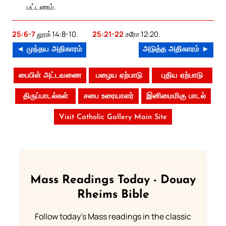
பட்டணம்.
25:6-7
லூக் 14:8-10.
25:21-22
உரோ 12:20.
◄ முந்தய அதிகாரம்
அடுத்த அதிகாரம் ►
பைபிள் அட்டவணை
பழைய ஏற்பாடு
புதிய ஏற்பாடு
திருப்பாடல்கள்
சபை உரையாளர்
இனிமைமிகு பாடல்
Visit Catholic Gallery Main Site
Mass Readings Today - Douay
Rheims Bible
Follow today's Mass readings in the classic