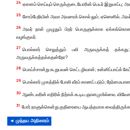
24
ஏளனம் செய்யும் செருக்குடையோரின் பெயர் இறுமாப்பு; அ
25
சோம்பேறியின் அவா அவரைக் கொல் லும்; ஏனெனில், அவ
26
அவர் நாள் முழுதும் பிறர் பொருளுக்காக ஏக்கங்க
வழங்குவர்.
27
பொல்லார் செலுத்தும் பலி அருவருக்கத் தக்கத
அருவருக்கத்தக்கதன்றோ?
28
பொய்ச்சான்று கூறுபவன் கெட்டழிவான்; உன்னிப்பாய்க் கேட
29
பொல்லார் முகத்தில் போலி வீரம் காணப் படும்; நேர்மையானவ
30
ஆண்டவரின் எதிரில் நிற்கக் கூடிய ஞானமுமில்லை, விவேக
31
போர் நாளுக்கென்று குதிரையை ஆயத்தமாக வைத்திருக்க
◄ முந்தய அதிகாரம்