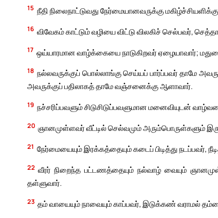
15
நீதி நிலைநாட்டுவது நேர்மையானவருக்கு மகிழ்ச்சியளிக்க
16
விவேகம் காட்டும் வழியை விட்டு விலகிச் செல்பவர், செத்
17
ஒய்யாரமான வாழ்க்கையை நாடுகிறவர் ஏழையாவார்; மதுவையு
18
நல்லவருக்குப் பொல்லாங்கு செய்யப் பார்ப்பவர் தாமே அவரு
அவருக்குப் பதிலாகத் தாமே வஞ்சனைக்கு ஆளாவார்.
19
நச்சரிப்பவளும் சிடுசிடுப்பவளுமான மனைவியுடன் வாழ்வத
20
ஞானமுள்ளவர் வீட்டில் செல்வமும் அரும்பொருள்களும் இரு
21
நேர்மையையும் இரக்கத்தையும் கடைப் பிடித்து நடப்பவர், நீட
22
வீரர் நிறைந்த பட்டணத்தையும் நல்வாழ் வையும் ஞானமுள
தள்ளுவார்.
23
தம் வாயையும் நாவையும் காப்பவர், இடுக்கண் வராமல் தம்