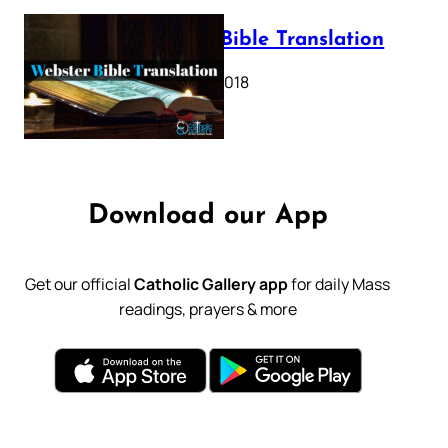
Webster Bible Translation
October 11, 2018
Download our App
Get our official
Catholic Gallery app
for daily Mass
readings, prayers & more