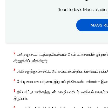
Read today's Mass reading
MASS RE
2
மனிதருடைய நடத்தையெல்லாம் அவர் பார்வையில் குற்றம
சீர்தூக்கிப் பார்க்கிறார்.
3
பலிசெலுத்துவதைவிட நேர்மையாகவும் நியாயமாகவும் நடப்பத
4
மேட்டிமையான பார்வை, இறுமாப்புக் கொண்ட உள்ளம் — இவை
5
திட்டமிட்டு ஊக்கத்துடன் உழைப்பவரிடம் செல்வம் சேரும
இருப்பார்.
6