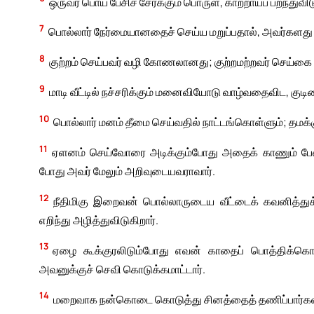
ஒருவர் பொய் பேசிச் சேர்க்கும் பொருள், காற்றாய்ப் பறந்துவி
7
பொல்லார் நேர்மையானதைச் செய்ய மறுப்பதால், அவர்கள
8
குற்றம் செய்பவர் வழி கோணலானது; குற்றமற்றவர் செய்க
9
மாடி வீட்டில் நச்சரிக்கும் மனைவியோடு வாழ்வதைவிட, குட
10
பொல்லார் மனம் தீமை செய்வதில் நாட்டங்கொள்ளும்; தமக்க
11
ஏளனம் செய்வோரை அடிக்கும்போது அதைக் காணும் பேதைய
போது அவர் மேலும் அறிவுடையவராவார்.
12
நீதிமிகு இறைவன் பொல்லாருடைய வீட்டைக் கவனித்துக
எறிந்து அழித்துவிடுகிறார்.
13
ஏழை கூக்குரலிடும்போது எவன் காதைப் பொத்திக்க
அவனுக்குச் செவி கொடுக்கமாட்டார்.
14
மறைவாக நன்கொடை கொடுத்து சினத்தைத் தணிப்பார்கள்; ம