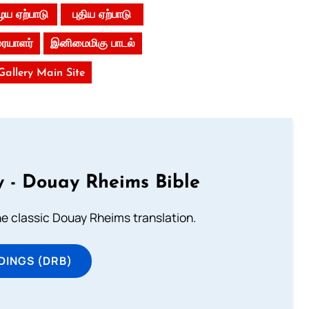
ய ஏற்பாடு
புதிய ஏற்பாடு
ையாளர்
இனிமைமிகு பாடல்
 Gallery Main Site
 - Douay Rheims Bible
he classic Douay Rheims translation.
DINGS (DRB)