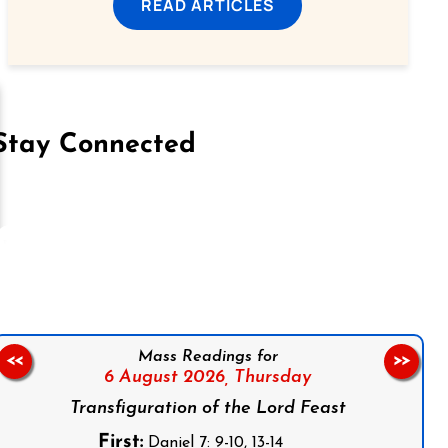
READ ARTICLES
Stay Connected
on Facebook
Follow us on Instagram
Follow us on X
Subscribe to our YouTube Channel
Follow us on WhatsApp
Mass Readings for
<<
>>
6 August 2026,
Thursday
Transfiguration of the Lord Feast
First:
Daniel 7: 9-10, 13-14