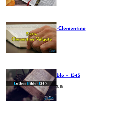
The Sixto-Clementine
Vulgate
July 12, 2025
Luther Bible – 1545
October 17, 2018