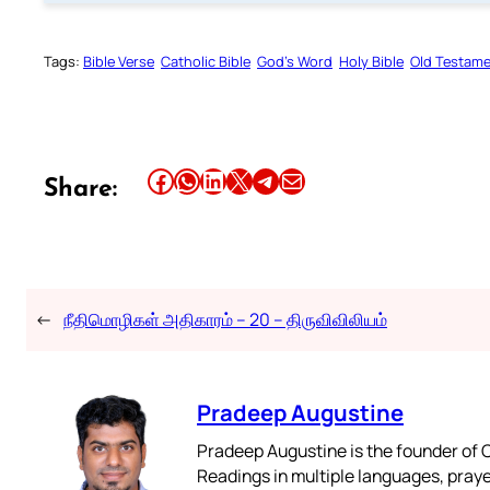
Tags:
Bible Verse
Catholic Bible
God’s Word
Holy Bible
Old Testam
Share this article on Facebook
Share this article on WhatsApp
Share this article on LinkedIn
Share this article on X
Share this article on Telegram
Email this Article
Share:
←
நீதிமொழிகள் அதிகாரம் – 20 – திருவிவிலியம்
Pradeep Augustine
Pradeep Augustine is the founder of C
Readings in multiple languages, praye