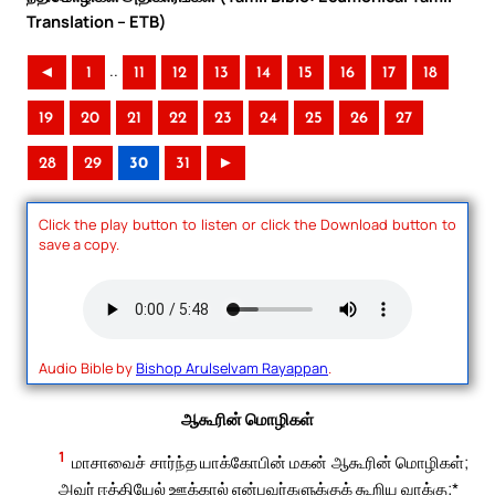
Translation – ETB)
..
◄
1
11
12
13
14
15
16
17
18
19
20
21
22
23
24
25
26
27
28
29
30
31
►
Click the play button to listen or click the Download button to
save a copy.
Audio Bible by
Bishop Arulselvam Rayappan
.
ஆகூரின் மொழிகள்
1
மாசாவைச் சார்ந்த யாக்கோபின் மகன் ஆகூரின் மொழிகள்;
அவர் ஈத்தியேல் ஊக்கால் என்பவர்களுக்குக் கூறிய வாக்கு;*