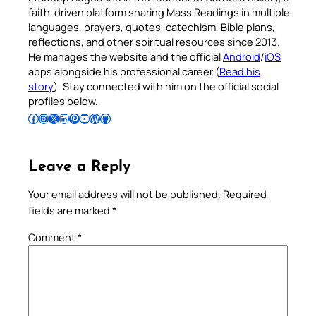
faith-driven platform sharing Mass Readings in multiple
languages, prayers, quotes, catechism, Bible plans,
reflections, and other spiritual resources since 2013.
He manages the website and the official
Android
/
iOS
apps alongside his professional career (
Read his
story
). Stay connected with him on the official social
profiles below.
Follow Pradeep on Facebook
Follow Pradeep on Instagram
Follow Pradeep on X
Follow Pradeep on LinkedIn
Follow Pradeep on Pinterest
Subscribe to Pradeep’s Youtube Channel
Follow Pradeep on WordPress
Follow Pradeep on GitHub
Leave a Reply
Your email address will not be published.
Required
fields are marked
*
Comment
*