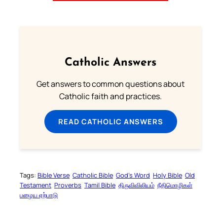
Catholic Answers
Get answers to common questions about
Catholic faith and practices.
READ CATHOLIC ANSWERS
Tags:
Bible Verse
Catholic Bible
God’s Word
Holy Bible
Old
Testament
Proverbs
Tamil Bible
திருவிவிலியம்
நீதிமொழிகள்
பழைய ஏற்பாடு