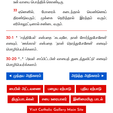
உன் வாயை பொத்திக் கொண்டிரு.
33
ஏனெனில், மோரைக் கடைந்தால் வெண்ணெய்
திரண்டுவரும்; மூக்கை நெரித்தால் இரத்தம் வரும்;
எரிச்சலூட்டினால் சண்டை வரும்.
30:1
* ‘ஈத்தியேல்’ என்பதை ‘கடவுளே, நான் சோர்ந்துபோனேன்’
எனவும், ‘ஊக்கால்’ என்பதை ‘நான் நொந்துபோனேன்’ எனவும்
மொழிபெயர்க்கலாம்..
30:20
*…* ‘அவள் சாப்பிட்டபின் வாயைத் துடைத்துவிட்டு’ எனவும்
மொழிபெயர்க்கலாம்.
◄ முந்தய அதிகாரம்
அடுத்த அதிகாரம் ►
பைபிள் அட்டவணை
பழைய ஏற்பாடு
புதிய ஏற்பாடு
திருப்பாடல்கள்
சபை உரையாளர்
இனிமைமிகு பாடல்
Visit Catholic Gallery Main Site