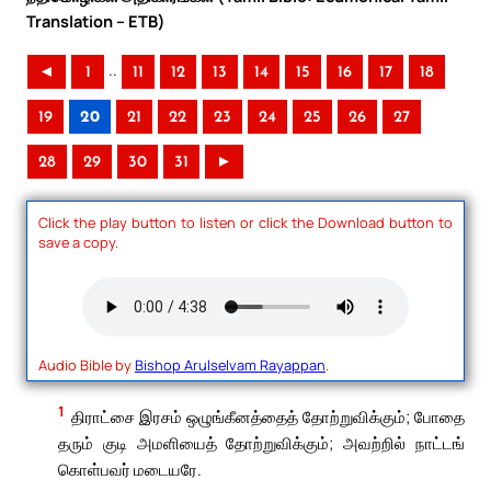
Translation – ETB)
..
◄
1
11
12
13
14
15
16
17
18
19
20
21
22
23
24
25
26
27
28
29
30
31
►
Click the play button to listen or click the Download button to
save a copy.
Audio Bible by
Bishop Arulselvam Rayappan
.
1
திராட்சை இரசம் ஒழுங்கீனத்தைத் தோற்றுவிக்கும்; போதை
தரும் குடி அமளியைத் தோற்றுவிக்கும்; அவற்றில் நாட்டங்
கொள்பவர் மடையரே.