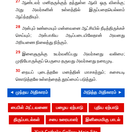
27
ஆண்டவர் மனிதருக்குத் தந்துள்ள ஆவி ஒரு விளக்கு;
அது அவர்களின் உள்ளத்தில் இருப்பதையெல்லாம்
ஆய்ந்தறியும்.
28
அன்பும் உண்மையும் மன்னவனை ஆட்சியில் நீடித்திருக்கச்
செய்யும்; அன்பாகிய அடிப்படையிலேதான் அவனது
அரியணை நிலைத்து நிற்கும்.
29
இளைஞருக்கு உயர்வளிப்பது அவர்களது வலிமை;
முதியோருக்குப் பெருமை தருவது அவர்களது நரைமுடி.
30
நையப் புடைத்தலே மனத்தின் மாசகற்றும்; கசையடி
கொடுத்தலே உள்ளத்தைத் தூய்மைப் படுத்தும்.
◄ முந்தய அதிகாரம்
அடுத்த அதிகாரம் ►
பைபிள் அட்டவணை
பழைய ஏற்பாடு
புதிய ஏற்பாடு
திருப்பாடல்கள்
சபை உரையாளர்
இனிமைமிகு பாடல்