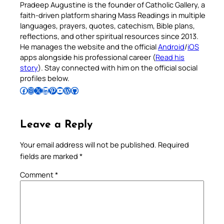
Pradeep Augustine is the founder of Catholic Gallery, a
faith-driven platform sharing Mass Readings in multiple
languages, prayers, quotes, catechism, Bible plans,
reflections, and other spiritual resources since 2013.
He manages the website and the official
Android
/
iOS
apps alongside his professional career (
Read his
story
). Stay connected with him on the official social
profiles below.
Follow Pradeep on Facebook
Follow Pradeep on Instagram
Follow Pradeep on X
Follow Pradeep on LinkedIn
Follow Pradeep on Pinterest
Subscribe to Pradeep’s Youtube Channel
Follow Pradeep on WordPress
Follow Pradeep on GitHub
Leave a Reply
Your email address will not be published.
Required
fields are marked
*
Comment
*