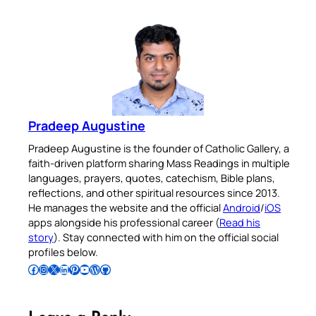
Pradeep Augustine
Pradeep Augustine is the founder of Catholic Gallery, a
faith-driven platform sharing Mass Readings in multiple
languages, prayers, quotes, catechism, Bible plans,
reflections, and other spiritual resources since 2013.
He manages the website and the official
Android
/
iOS
apps alongside his professional career (
Read his
story
). Stay connected with him on the official social
profiles below.
Follow Pradeep on Facebook
Follow Pradeep on Instagram
Follow Pradeep on X
Follow Pradeep on LinkedIn
Follow Pradeep on Pinterest
Subscribe to Pradeep’s Youtube Channel
Follow Pradeep on WordPress
Follow Pradeep on GitHub