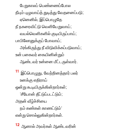
பேறுகாலப் பெண்ணைப்போல
நீயும் புழுவாய்த் துடித்து வேதனைப்படு;
ஏனெனில், இப்பொழுதே
நீ நகரைவிட்டு வெளியேறுவாய்;
வயல்வெளிகளில் குடியிருப்பாய்;
பாபிலோனுக்குப் போவாய்;
அங்கிருந்து நீ விடுவிக்கப்படுவாய்;
உன் பகைவர் கையினின்றும்
ஆண்டவர் உன்னை மீட்டருள்வார்.
11
இப்பொழுது, வேற்றினத்தார் பலர்
உனக்கு எதிராய்
ஒன்று கூடியிருக்கின்றார்கள்;
‘சீயோன் தீட்டுப்படட்டும்;
அதன் வீழ்ச்சியை
நம் கண்கள் காணட்டும்’
என்று சொல்லுகின்றார்கள்.
12
ஆனால் அவர்கள் ஆண்டவரின்