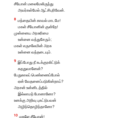
சீயோன் மலைமேலிருந்து
அவர்கள்மேல் ஆட்சிபுரிவேன்.
8
மந்தையின் காவல் மாடமே!
மகள் சீயோனின் குன்றே!
முன்னைய அரசுரிமை
உன்னை வந்துசேரும்;
மகள் எருசலேமின் அரசு
உன்னை வந்தடையும்.
9
இப்போது நீ கூக்குரலிட்டுக்
கதறுவானேன்?
பேறுகாலப் பெண்ணைப்போல்
ஏன் வேதனைப்படுகின்றாய்?
அரசன் உன்னிடத்தில்
இல்லாமற் போனானோ?
உனக்கு அறிவு புகட்டுபவன்
அழிந்தொழிந்தானோ?
10
மகளே சீயோன்!