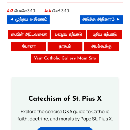
4:3
யோவே 3:10.
4:4
செக் 3:10.
◄ முந்தய அதிகாரம்
அடுத்த அதிகாரம் ►
பைபிள் அட்டவணை
பழைய ஏற்பாடு
புதிய ஏற்பாடு
யோனா
நாகூம்
அபக்கூக்கு
Visit Catholic Gallery Main Site
Catechism of St. Pius X
Explore the concise Q&A guide to Catholic
faith, doctrine, and morals by Pope St. Pius X.