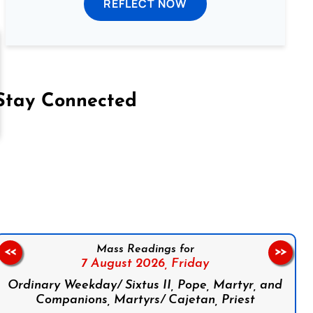
REFLECT NOW
Stay Connected
on Facebook
Follow us on Instagram
Follow us on X
Subscribe to our YouTube Channel
Follow us on WhatsApp
Mass Readings for
<<
>>
7 August 2026,
Friday
Ordinary Weekday/ Sixtus II, Pope, Martyr, and
Companions, Martyrs/ Cajetan, Priest