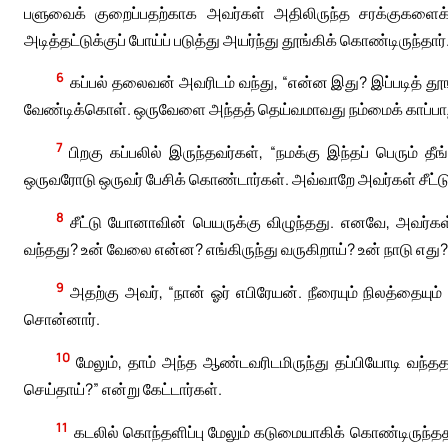
பளுவைக் குறைப்பதற்காக அவர்கள் அதிலிருந்த சரக்குகளைக
அடித்தட்டுக்குப் போய்ப் படுத்து அயர்ந்து தூங்கிக் கொண்டிருந்தார்
6
கப்பல் தலைவன் அவரிடம் வந்து, “என்ன இது? இப்படித் தூங
வேண்டிக்கொள். ஒருவேளை அந்தத் தெய்வமாவது நம்மைக் காப்பாற்ற
7
பிறகு கப்பலில் இருந்தவர்கள், “நமக்கு இந்தப் பெரும் தீ
ஒருவரோடு ஒருவர் பேசிக் கொண்டார்கள். அவ்வாறே அவர்கள் சீட்டுக்
8
சீட்டு யோனாவின் பெயருக்கு விழுந்தது. எனவே, அவர்கள
வந்தது? உன் வேலை என்ன? எங்கிருந்து வருகிறாய்? உன் நாடு எது? 
9
அதற்கு அவர், “நான் ஓர் எபிரேயன். நீரையும் நிலத்த
சொன்னார்.
10
மேலும், தாம் அந்த ஆண்டவரிடமிருந்து தப்பியோடி வந்ததா
செய்தாய்?” என்று கேட்டார்கள்.
11
கடலில் கொந்தளிப்பு மேலும் கடுமையாகிக் கொண்டிருந்தத