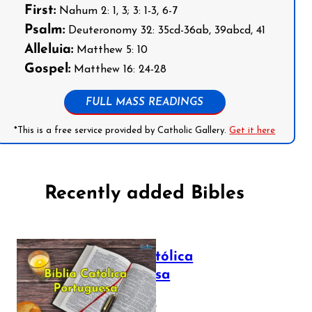
First:
Nahum 2: 1, 3; 3: 1-3, 6-7
Psalm:
Deuteronomy 32: 35cd-36ab, 39abcd, 41
Alleluia:
Matthew 5: 10
Gospel:
Matthew 16: 24-28
FULL MASS READINGS
*This is a free service provided by Catholic Gallery.
Get it here
Recently added Bibles
Bíblia Católica
Portuguesa
July 16, 2025