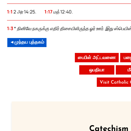
1:1
2 அர 14:25.
1:17
மத் 12:40.
1:3
* நினிவே நகருக்கு எதிர் திசையிலிருந்த ஓர் ஊர். இது ஸ்பெயின்
◄முந்தய புத்தகம்
பைபிள் அட்டவணை
பழை
ஒபதியா
ம
Visit Catholic
Catechism 