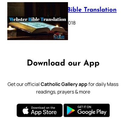
Webster Bible Translation
October 11, 2018
Download our App
Get our official
Catholic Gallery app
for daily Mass
readings, prayers & more