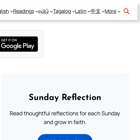
lish
Readings
தமிழ்
Tagalog
Latin
中文
More
Sunday Reflection
Read thoughtful reflections for each Sunday
and grow in faith.