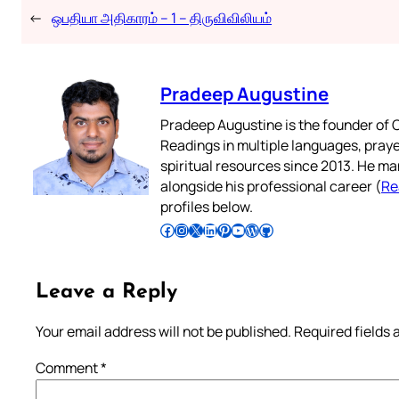
←
ஒபதியா அதிகாரம் – 1 – திருவிவிலியம்
Pradeep Augustine
Pradeep Augustine is the founder of C
Readings in multiple languages, praye
spiritual resources since 2013. He ma
alongside his professional career (
Re
profiles below.
Follow Pradeep on Facebook
Follow Pradeep on Instagram
Follow Pradeep on X
Follow Pradeep on LinkedIn
Follow Pradeep on Pinterest
Subscribe to Pradeep’s Youtube Channel
Follow Pradeep on WordPress
Follow Pradeep on GitHub
Leave a Reply
Your email address will not be published.
Required fields
Comment
*