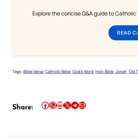
Explore the concise Q&A guide to Catholic f
READ C
Tags:
Bible Verse
Catholic Bible
God’s Word
Holy Bible
Jonah
Old 
Share this article on Facebook
Share this article on WhatsApp
Share this article on LinkedIn
Share this article on X
Share this article on Telegram
Email this Article
Share: