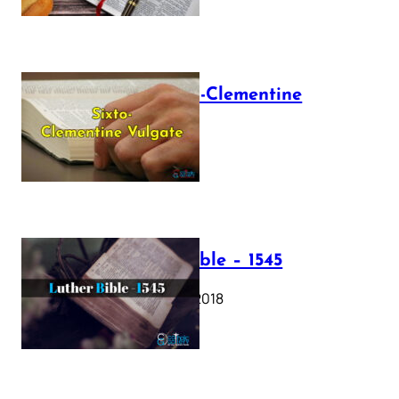
The Sixto-Clementine
Vulgate
July 12, 2025
Luther Bible – 1545
October 17, 2018