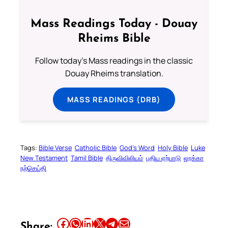
Mass Readings Today - Douay
Rheims Bible
Follow today's Mass readings in the classic
Douay Rheims translation.
MASS READINGS (DRB)
Tags:
Bible Verse
Catholic Bible
God’s Word
Holy Bible
Luke
New Testament
Tamil Bible
திருவிவிலியம்
புதிய ஏற்பாடு
லூக்கா
நற்செய்தி
Share this article on Facebook
Share this article on WhatsApp
Share this article on LinkedIn
Share this article on X
Share this article on Telegram
Email this Article
Share: