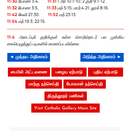
11:30
யோனா 3:4.
11:31
1 அர 10:1-10; 2 குறி 9:1-12.
11:32
யோனா 3:5.
11:33
மத் 5:15; மாற் 4:21; லூக் 8:16.
11:42
லேவி 27:30.
11:52
மத் 23:13.
11:54
மத் 19:3; 22:15.
11:4
அடைப்புக் குறிக்குள் உள்ள சொற்றொடர் பல முக்கிய
கையெழுத்துப் படிகளில் காணப்படவில்லை.
◄ முந்தய அதிகாரம்
அடுத்த அதிகாரம் ►
பைபிள் அட்டவணை
பழைய ஏற்பாடு
புதிய ஏற்பாடு
மாற்கு நற்செய்தி
யோவான் நற்செய்தி
திருத்தூதர் பணிகள்
Visit Catholic Gallery Main Site