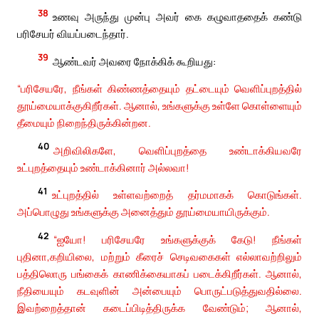
38
உணவு அருந்து முன்பு அவர் கை கழுவாததைக் கண்டு
பரிசேயர் வியப்படைந்தார்.
39
ஆண்டவர் அவரை நோக்கிக் கூறியது:
“பரிசேயரே, நீங்கள் கிண்ணத்தையும் தட்டையும் வெளிப்புறத்தில்
தூய்மையாக்குகிறீர்கள். ஆனால், உங்களுக்கு உள்ளே கொள்ளையும்
தீமையும் நிறைந்திருக்கின்றன.
40
அறிவிலிகளே, வெளிப்புறத்தை உண்டாக்கியவரே
உட்புறத்தையும் உண்டாக்கினார் அல்லவா!
41
உட்புறத்தில் உள்ளவற்றைத் தர்மமாகக் கொடுங்கள்.
அப்பொழுது உங்களுக்கு அனைத்தும் தூய்மையாயிருக்கும்.
42
“ஐயோ! பரிசேயரே உங்களுக்குக் கேடு! நீங்கள்
புதினா,கறியிலை, மற்றும் கீரைச் செடிவகைகள் எல்லாவற்றிலும்
பத்திலொரு பங்கைக் காணிக்கையாகப் படைக்கிறீர்கள். ஆனால்,
நீதியையும் கடவுளின் அன்பையும் பொருட்படுத்துவதில்லை.
இவற்றைத்தான் கடைப்பிடித்திருக்க வேண்டும்; ஆனால்,