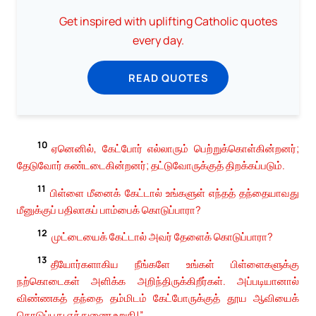
Get inspired with uplifting Catholic quotes
every day.
READ QUOTES
10
ஏனெனில், கேட்போர் எல்லாரும் பெற்றுக்கொள்கின்றனர்;
தேடுவோர் கண்டடைகின்றனர்; தட்டுவோருக்குத் திறக்கப்படும்.
11
பிள்ளை மீனைக் கேட்டால் உங்களுள் எந்தத் தந்தையாவது
மீனுக்குப் பதிலாகப் பாம்பைக் கொடுப்பாரா?
12
முட்டையைக் கேட்டால் அவர் தேளைக் கொடுப்பாரா?
13
தீயோர்களாகிய நீங்களே உங்கள் பிள்ளைகளுக்கு
நற்கொடைகள் அளிக்க அறிந்திருக்கிறீர்கள். அப்படியானால்
விண்ணகத் தந்தை தம்மிடம் கேட்போருக்குத் தூய ஆவியைக்
கொடுப்பது எத்துணை உறுதி!”