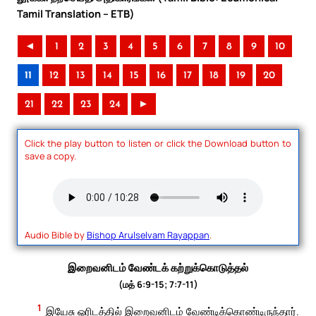
Tamil Translation – ETB)
◄
1
2
3
4
5
6
7
8
9
10
11
12
13
14
15
16
17
18
19
20
21
22
23
24
►
Click the play button to listen or click the Download button to
save a copy.
Audio Bible by
Bishop Arulselvam Rayappan
.
இறைவனிடம் வேண்டக் கற்றுக்கொடுத்தல்
(மத் 6:9-15; 7:7-11)
1
இயேசு ஓரிடத்தில் இறைவனிடம் வேண்டிக்கொண்டிருந்தார்.