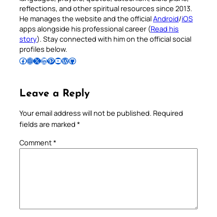
reflections, and other spiritual resources since 2013.
He manages the website and the official
Android
/
iOS
apps alongside his professional career (
Read his
story
). Stay connected with him on the official social
profiles below.
Follow Pradeep on Facebook
Follow Pradeep on Instagram
Follow Pradeep on X
Follow Pradeep on LinkedIn
Follow Pradeep on Pinterest
Subscribe to Pradeep’s Youtube Channel
Follow Pradeep on WordPress
Follow Pradeep on GitHub
Leave a Reply
Your email address will not be published.
Required
fields are marked
*
Comment
*