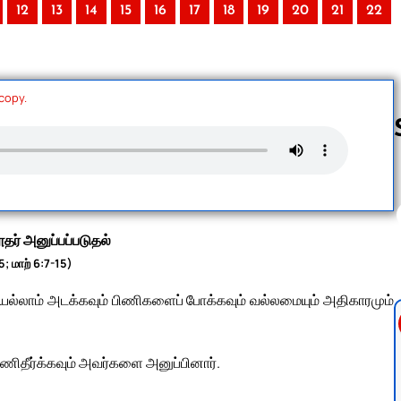
12
13
14
15
16
17
18
19
20
21
22
 copy.
Follow us 
ூதர் அனுப்பப்படுதல்
5; மாற் 6:7-15)
்லாம் அடக்கவும் பிணிகளைப் போக்கவும் வல்லமையும் அதிகாரமும்
பிணிதீர்க்கவும் அவர்களை அனுப்பினார்.