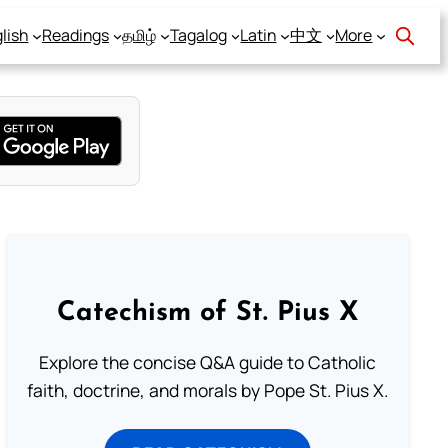
lish
Readings
தமிழ்
Tagalog
Latin
中文
More
Catechism of St. Pius X
Explore the concise Q&A guide to Catholic
faith, doctrine, and morals by Pope St. Pius X.