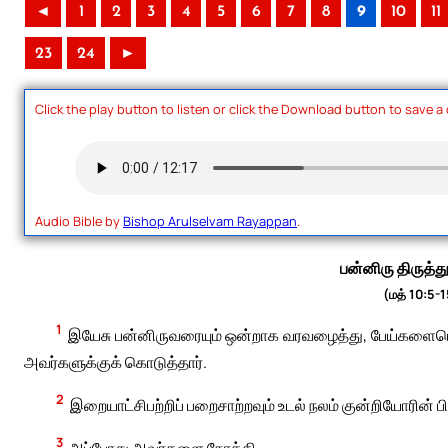
◄
1
2
3
4
5
6
7
8
9
10
11
23
24
►
Click the play button to listen or click the Download button to save a
Audio Bible by
Bishop Arulselvam Rayappan
.
பன்னிரு திருத்த
(மத் 10:5-1
1
இயேசு பன்னிருவரையும் ஒன்றாக வரவழைத்து, பேய்களையெல
அவர்களுக்குக் கொடுத்தார்.
2
இறையாட்சிபற்றிப் பறைசாற்றவும் உடல் நலம் குன்றியோரின் 
3
அப்போது அவர்களை நோக்கி,