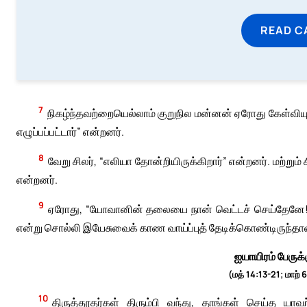
READ C
7
நிகழ்ந்தவற்றையெல்லாம் குறுநில மன்னன் ஏரோது கேள்வியு
எழுப்பப்பட்டார்” என்றனர்.
8
வேறு சிலர், “எலியா தோன்றியிருக்கிறார்” என்றனர். மற்றும்
என்றனர்.
9
ஏரோது, “யோவானின் தலையை நான் வெட்டச் செய்தேனே! இ
என்று சொல்லி இயேசுவைக் காண வாய்ப்புத் தேடிக்கொண்டிருந்தா
ஐயாயிரம் பேருக
(மத் 14:13-21; மாற்
10
திருத்தூதர்கள் திரும்பி வந்து, தாங்கள் செய்த யாவ