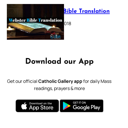
Webster Bible Translation
October 11, 2018
Download our App
Get our official
Catholic Gallery app
for daily Mass
readings, prayers & more