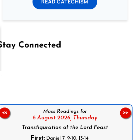
READ CATECHISM
Stay Connected
on Facebook
Follow us on Instagram
Follow us on X
Subscribe to our YouTube Channel
Follow us on WhatsApp
Mass Readings for
<<
>>
6 August 2026,
Thursday
Transfiguration of the Lord Feast
First:
Daniel 7: 9-10, 13-14