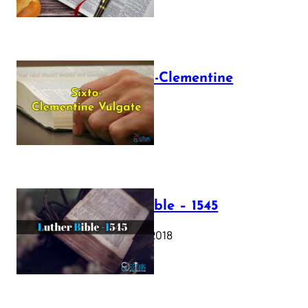
The Sixto-Clementine
Vulgate
July 12, 2025
Luther Bible – 1545
October 17, 2018