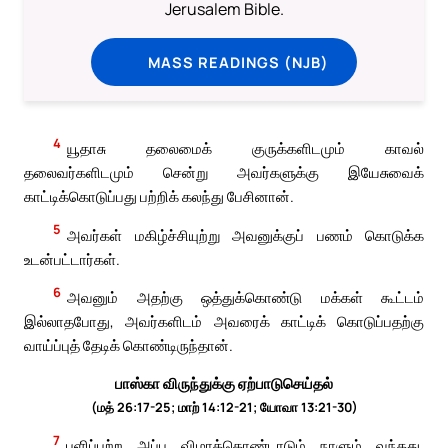
Jerusalem Bible.
MASS READINGS (NJB)
4
யூதாசு தலைமைக் குருக்களிடமும் காவல்
தலைவர்களிடமும் சென்று அவர்களுக்கு இயேசுவைக்
காட்டிக்கொடுப்பது பற்றிக் கலந்து பேசினான்.
5
அவர்கள் மகிழ்ச்சியுற்று அவனுக்குப் பணம் கொடுக்க
உடன்பட்டார்கள்.
6
அவனும் அதற்கு ஒத்துக்கொண்டு மக்கள் கூட்டம்
இல்லாதபோது, அவர்களிடம் அவரைக் காட்டிக் கொடுப்பதற்கு
வாய்ப்புத் தேடிக் கொண்டிருந்தான்.
பாஸ்கா விருந்துக்கு ஏற்பாடுசெய்தல்
(மத் 26:17-25; மாற் 14:12-21; யோவா 13:21-30)
7
புளிப்பற்ற அப்ப விழாக்கொண்டாடும் நாளும் வந்தது.