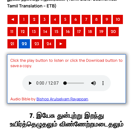
Tamil Translation – ETB)
◄
1
2
3
4
5
6
7
8
9
10
11
12
13
14
15
16
17
18
19
20
21
22
23
24
►
Click the play button to listen or click the Download button to
save a copy.
Audio Bible by
Bishop Arulselvam Rayappan
.
7. இயேசு துன்புற்று இறந்து
உயிர்த்தெழுதலும் விண்ணேற்றமடைதலும்