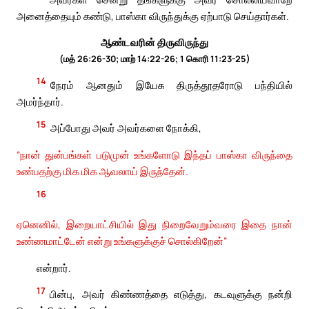
அனைத்தையும் கண்டு, பாஸ்கா விருந்துக்கு ஏற்பாடு செய்தார்கள்.
ஆண்டவரின் திருவிருந்து
(மத் 26:26-30; மாற் 14:22-26; 1 கொரி 11:23-25)
14
நேரம் ஆனதும் இயேசு திருத்தூதரோடு பந்தியில்
அமர்ந்தார்.
15
அப்போது அவர் அவர்களை நோக்கி,
“நான் துன்பங்கள் படுமுன் உங்களோடு இந்தப் பாஸ்கா விருந்தை
உண்பதற்கு மிக மிக ஆவலாய் இருந்தேன்.
16
ஏனெனில், இறையாட்சியில் இது நிறைவேறும்வரை இதை நான்
உண்ணமாட்டேன் என்று உங்களுக்குச் சொல்கிறேன்”
என்றார்.
17
பின்பு, அவர் கிண்ணத்தை எடுத்து, கடவுளுக்கு நன்றி