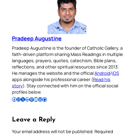
Pradeep Augustine
Pradeep Augustine is the founder of Catholic Gallery, a
faith-driven platform sharing Mass Readings in multiple
languages, prayers, quotes, catechism, Bible plans,
reflections, and other spiritual resources since 2013.
He manages the website and the official
Android
/
iOS
apps alongside his professional career (
Read his
story
). Stay connected with him on the official social
profiles below.
Follow Pradeep on Facebook
Follow Pradeep on Instagram
Follow Pradeep on X
Follow Pradeep on LinkedIn
Follow Pradeep on Pinterest
Subscribe to Pradeep’s Youtube Channel
Follow Pradeep on WordPress
Follow Pradeep on GitHub
Leave a Reply
Your email address will not be published.
Required