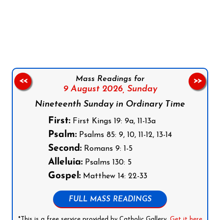
Follow us on Facebook
Follow us on Instagram
Follow us on X
Subscribe to our YouTube Channel
Follow us on WhatsApp
Mass Readings for
<<
>>
9 August 2026,
Sunday
Nineteenth Sunday in Ordinary Time
First:
First Kings 19: 9a, 11-13a
Psalm:
Psalms 85: 9, 10, 11-12, 13-14
Second:
Romans 9: 1-5
Alleluia:
Psalms 130: 5
Gospel:
Matthew 14: 22-33
FULL MASS READINGS
*This is a free service provided by Catholic Gallery.
Get it here