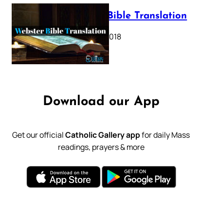
Webster Bible Translation
October 11, 2018
Download our App
Get our official
Catholic Gallery app
for daily Mass
readings, prayers & more