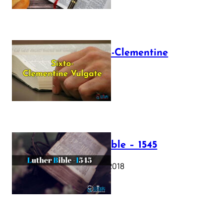
The Sixto-Clementine
Vulgate
July 12, 2025
Luther Bible – 1545
October 17, 2018