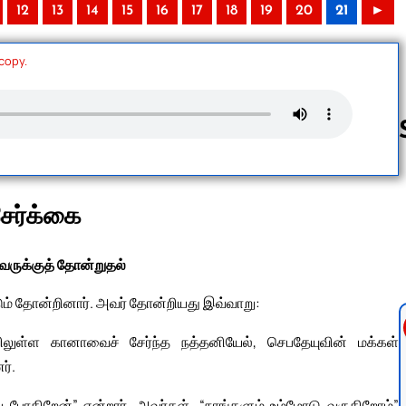
12
13
14
15
16
17
18
19
20
21
►
 copy.
Follow us 
்சேர்க்கை
ழுவருக்குத் தோன்றுதல்
்டும் தோன்றினார். அவர் தோன்றியது இவ்வாறு:
ிலுள்ள கானாவைச் சேர்ந்த நத்தனியேல், செபதேயுவின் மக்கள்
ர்.
ப் போகிறேன்” என்றார். அவர்கள், “நாங்களும் உம்மோடு வருகிறோம்”