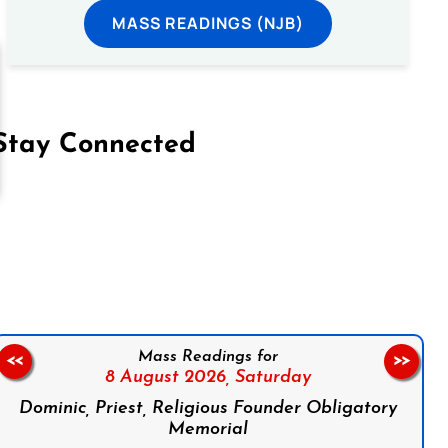
MASS READINGS (NJB)
Stay Connected
on Facebook
Follow us on Instagram
Follow us on X
Subscribe to our YouTube Channel
Follow us on WhatsApp
Mass Readings for
<<
>>
8 August 2026,
Saturday
Dominic, Priest, Religious Founder Obligatory
Memorial