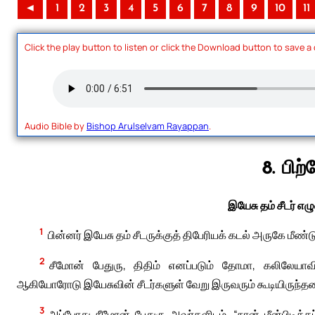
◄
1
2
3
4
5
6
7
8
9
10
11
Click the play button to listen or click the Download button to save a
Audio Bible by
Bishop Arulselvam Rayappan
.
8. பிற
இயேசு தம் சீடர் எ
1
பின்னர் இயேசு தம் சீடருக்குத் திபேரியக் கடல் அருகே மீண
2
சீமோன் பேதுரு, திதிம் எனப்படும் தோமா, கலிலேயாவ
ஆகியோரோடு இயேசுவின் சீடர்களுள் வேறு இருவரும் கூடியிருந்தன
3
அப்போது சீமோன் பேதுரு அவர்களிடம், “நான் மீன்பிடிக்க