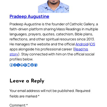
Pradeep Augustine
Pradeep Augustine is the founder of Catholic Gallery, a
faith-driven platform sharing Mass Readings in multiple
languages, prayers, quotes, catechism, Bible plans,
reflections, and other spiritual resources since 2013.
He manages the website and the official
Android
/
iOS
apps alongside his professional career (
Read his
story
). Stay connected with him on the official social
profiles below.
Follow Pradeep on Facebook
Follow Pradeep on Instagram
Follow Pradeep on X
Follow Pradeep on LinkedIn
Follow Pradeep on Pinterest
Subscribe to Pradeep’s Youtube Channel
Follow Pradeep on WordPress
Follow Pradeep on GitHub
Leave a Reply
Your email address will not be published.
Required
fields are marked
*
Comment
*