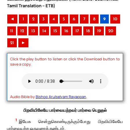
Tamil Translation – ETB)
◄
1
2
3
4
5
6
7
8
9
10
11
12
13
14
15
16
17
18
19
20
21
►
Click the play button to listen or click the Download button to
save a copy.
Audio Bible by
Bishop Arulselvam Rayappan
.
பிறவியிலேயே பார்வையற்றவர் பார்வை பெறுதல்
1
இயேசு சென்றுகொண்டிருக்கும்போது பிறவியிலேயே
பார்வையற்ற ஒருவரைக் கண்டார்.