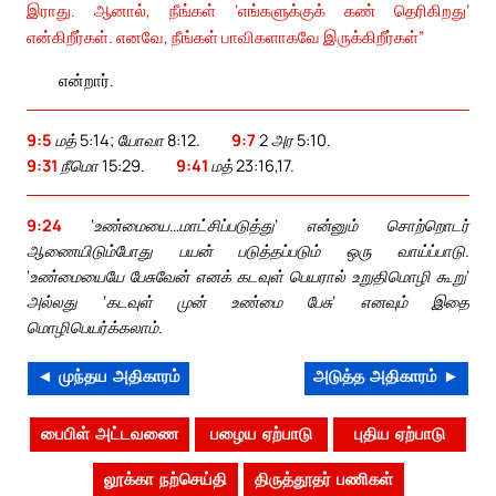
இராது. ஆனால், நீங்கள் ‘எங்களுக்குக் கண் தெரிகிறது’
என்கிறீர்கள். எனவே, நீங்கள் பாவிகளாகவே இருக்கிறீர்கள்”
என்றார்.
9:5
மத் 5:14; யோவா 8:12.
9:7
2 அர 5:10.
9:31
நீமொ 15:29.
9:41
மத் 23:16,17.
9:24
‘உண்மையை…மாட்சிப்படுத்து’ என்னும் சொற்றொடர்
ஆணையிடும்போது பயன் படுத்தப்படும் ஒரு வாய்ப்பாடு.
‘உண்மையையே பேசுவேன் எனக் கடவுள் பெயரால் உறுதிமொழி கூறு’
அல்லது ‘கடவுள் முன் உண்மை பேசு’ எனவும் இதை
மொழிபெயர்க்கலாம்.
◄ முந்தய அதிகாரம்
அடுத்த அதிகாரம் ►
பைபிள் அட்டவணை
பழைய ஏற்பாடு
புதிய ஏற்பாடு
லூக்கா நற்செய்தி
திருத்தூதர் பணிகள்