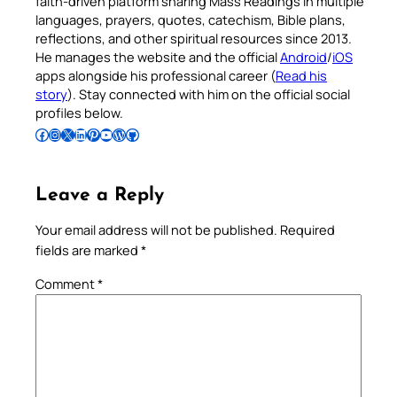
faith-driven platform sharing Mass Readings in multiple
languages, prayers, quotes, catechism, Bible plans,
reflections, and other spiritual resources since 2013.
He manages the website and the official
Android
/
iOS
apps alongside his professional career (
Read his
story
). Stay connected with him on the official social
profiles below.
Follow Pradeep on Facebook
Follow Pradeep on Instagram
Follow Pradeep on X
Follow Pradeep on LinkedIn
Follow Pradeep on Pinterest
Subscribe to Pradeep’s Youtube Channel
Follow Pradeep on WordPress
Follow Pradeep on GitHub
Leave a Reply
Your email address will not be published.
Required
fields are marked
*
Comment
*