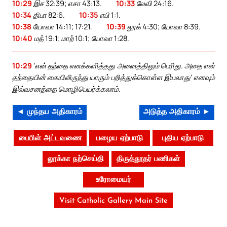
10:29
இச 32:39; எசா 43:13.
10:33
லேவி 24:16.
10:34
திபா 82:6.
10:35
எபி 1:1.
10:38
யோவா 14:11; 17:21.
10:39
லூக் 4:30; யோவா 8:39.
10:40
மத் 19:1; மாற் 10:1; யோவா 1:28.
10:29
‘என் தந்தை எனக்களித்தது அனைத்திலும் பெரிது. அதை என்
தந்தையின் கையிலிருந்து யாரும் பறித்துக்கொள்ள இயலாது’ எனவும்
இவ்வசனத்தை மொழிபெயர்க்கலாம்.
◄ முந்தய அதிகாரம்
அடுத்த அதிகாரம் ►
பைபிள் அட்டவணை
பழைய ஏற்பாடு
புதிய ஏற்பாடு
லூக்கா நற்செய்தி
திருத்தூதர் பணிகள்
உரோமையர்
Visit Catholic Gallery Main Site