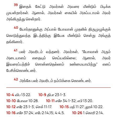
39
இதைக் கேட்டு அவர்கள் அவரை மீண்டும் பிடிக்க
முயன்றார்கள். ஆனால், அவர்கள் கையில் அகப்படாமல் அவர்
அங்கிருந்து சென்றார்.
40
யோர்தானுக்கு அப்பால் யோவான் முதலில் திருமுழுக்குக்
கொடுத்துவந்த இடத்திற்கு இயேசு மீண்டும் சென்று அங்குத்
தங்கினார்.
41
பலர் அவரிடம் வந்தனர். அவர்கள், “யோவான் அரும்
அடையாளம் எதையும் செய்யவில்லை; ஆனால், அவர்
இவரைப்பற்றிச் சொன்னதெல்லாம் உண்மையாயிற்று” எனப்
பேசிக்கொண்டனர்.
42
அங்கே பலர் அவரிடம் நம்பிக்கை கொண்டனர்.
10:4
விப 13:22.
10:9
திபா 23:1-3.
10:10
யோவா 10:28.
10:11
எசே 34:1-32; எபி 13:20.
10:12
எரே 23:1-3; செக் 11:17.
10:15
மத் 11:27; லூக் 10:22.
10:16
எசே 37:24; எபே 2:14,15; 4:4,5.
10:26
1 கொரி 2:14.