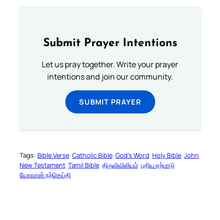
Submit Prayer Intentions
Let us pray together. Write your prayer
intentions and join our community.
SUBMIT PRAYER
Tags:
Bible Verse
Catholic Bible
God’s Word
Holy Bible
John
New Testament
Tamil Bible
திருவிவிலியம்
புதிய ஏற்பாடு
யோவான் நற்செய்தி