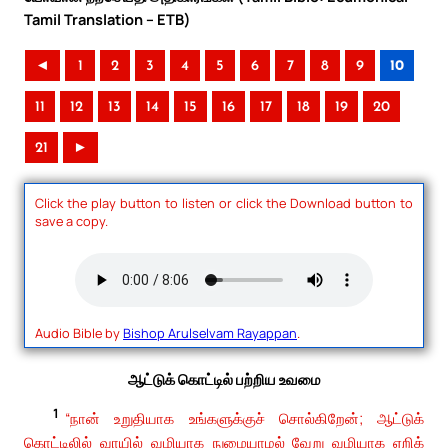
Tamil Translation – ETB)
◄
1
2
3
4
5
6
7
8
9
10
11
12
13
14
15
16
17
18
19
20
21
►
Click the play button to listen or click the Download button to
save a copy.
Audio Bible by
Bishop Arulselvam Rayappan
.
ஆட்டுக் கொட்டில் பற்றிய உவமை
1
“நான் உறுதியாக உங்களுக்குச் சொல்கிறேன்; ஆட்டுக்
கொட்டிலில் வாயில் வழியாக நுழையாமல் வேறு வழியாக ஏறிக்