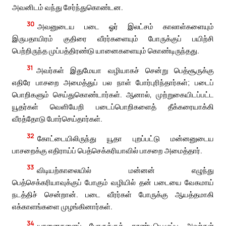
அவனிடம் வந்து சேர்ந்துகொண்டன.
30
அவனுடைய படை ஓர் இலட்சம் காலாள்களையும்
இருபதாயிரம் குதிரை வீரர்களையும் போருக்குப் பயிற்சி
பெற்றிருந்த முப்பத்திரண்டு யானைகளையும் கொண்டிருந்தது.
31
அவர்கள் இதுமேயா வழியாகச் சென்று பெத்சூருக்கு
எதிரே பாசறை அமைத்துப் பல நாள் போர்புரிந்தார்கள்; படைப்
பொறிகளும் செய்துகொண்டார்கள். ஆனால், முற்றுகையிடப்பட்ட
யூதர்கள் வெளியேறி படைப்பொறிகளைத் தீக்கரையாக்கி
வீரத்தோடு போர்செய்தார்கள்.
32
கோட்டையிலிருந்து யூதா புறப்பட்டு மன்னனுடைய
பாசறைக்கு எதிராய்ப் பெத்செக்கரியாவில் பாசறை அமைத்தார்.
33
விடியற்காலையில் மன்னன் எழுந்து
பெத்செக்கரியாவுக்குப் போகும் வழியில் தன் படையை வேகமாய்
நடத்திச் சென்றான். படை வீரர்கள் போருக்கு ஆயத்தமாகி
எக்காளங்களை முழங்கினார்கள்.
34
யானைகளைப் போருக்குத் தூண்டியெழுப்ப அவர்கள்