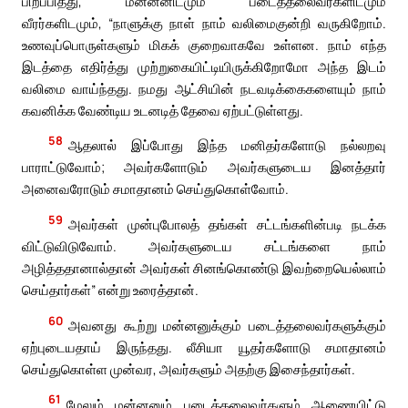
பிறப்பித்து, மன்னனிடமும் படைத்தலைவர்களிடமும்
வீரர்களிடமும், “நாளுக்கு நாள் நாம் வலிமைகுன்றி வருகிறோம்.
உணவுப்பொருள்களும் மிகக் குறைவாகவே உள்ளன. நாம் எந்த
இடத்தை எதிர்த்து முற்றுகையிட்டியிருக்கிறோமோ அந்த இடம்
வலிமை வாய்ந்தது. நமது ஆட்சியின் நடவடிக்கைகளையும் நாம்
கவனிக்க வேண்டிய உடனடித் தேவை ஏற்பட்டுள்ளது.
58
ஆதலால் இப்போது இந்த மனிதர்களோடு நல்லறவு
பாராட்டுவோம்; அவர்களோடும் அவர்களுடைய இனத்தார்
அனைவரோடும் சமாதானம் செய்துகொள்வோம்.
59
அவர்கள் முன்புபோலத் தங்கள் சட்டங்களின்படி நடக்க
விட்டுவிடுவோம். அவர்களுடைய சட்டங்களை நாம்
அழித்ததானால்தான் அவர்கள் சினங்கொண்டு இவற்றையெல்லாம்
செய்தார்கள்” என்று உரைத்தான்.
60
அவனது கூற்று மன்னனுக்கும் படைத்தலைவர்களுக்கும்
ஏற்புடையதாய் இருந்தது. லீசியா யூதர்களோடு சமாதானம்
செய்துகொள்ள முன்வர, அவர்களும் அதற்கு இசைந்தார்கள்.
61
மேலும் மன்னனும் படைத்தலைவர்களும் ஆணையிட்டு