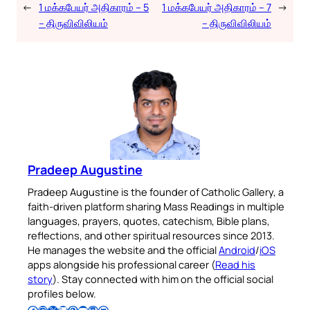
←
1 மக்கபேயர் அதிகாரம் – 5
1 மக்கபேயர் அதிகாரம் – 7
→
– திருவிவிலியம்
– திருவிவிலியம்
Pradeep Augustine
Pradeep Augustine is the founder of Catholic Gallery, a
faith-driven platform sharing Mass Readings in multiple
languages, prayers, quotes, catechism, Bible plans,
reflections, and other spiritual resources since 2013.
He manages the website and the official
Android
/
iOS
apps alongside his professional career (
Read his
story
). Stay connected with him on the official social
profiles below.
Follow Pradeep on Facebook
Follow Pradeep on Instagram
Follow Pradeep on X
Follow Pradeep on LinkedIn
Follow Pradeep on Pinterest
Subscribe to Pradeep’s Youtube Channel
Follow Pradeep on WordPress
Follow Pradeep on GitHub