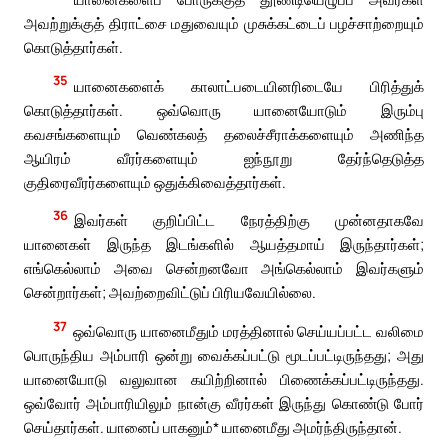
அவற்றுக்குத் திராட்சை மதுவையும் முசுக்கட்டைப் பழச்சாற்றையும்
கொடுத்தார்கள்.
35
யானைகளைக் காலாட்படையினரிடையே பிரித்துக்
கொடுத்தார்கள். ஒவ்வொரு யானையோடும் இரும்பு
கவசங்களையும் வெண்கலத் தலைச்சீராக்களையும் அணிந்த
ஆயிரம் வீரர்களையும் ஐந்நூறு தேர்ந்தெடுத்த
குதிரைவீரர்களையும் ஒதுக்கிவைத்தார்கள்.
36
இவர்கள் குறிப்பிட்ட நேரத்திற்கு முன்னதாகவே
யானைகள் இருந்த இடங்களில் ஆயத்தமாய் இருந்தார்கள்;
எங்கெல்லாம் அவை சென்றனவோ அங்கெல்லாம் இவர்களும்
சென்றார்கள்; அவற்றைவிட்டுப் பிரியவேயில்லை.
37
ஒவ்வொரு யானைமீதும் மரத்தினால் செய்யப்பட்ட வலிமை
பொருந்திய அம்பாரி ஒன்று வைக்கப்பட்டு மூடப்பட்டிருந்தது; அது
யானையோடு வலுவான கயிற்றினால் பிணைக்கப்பட்டிருந்தது.
ஒவ்வோர் அம்பாரியிலும் நான்கு வீரர்கள் இருந்து கொண்டு போர்
செய்தார்கள். யானைப் பாகனும்* யானைமீது அமர்ந்திருந்தான்.