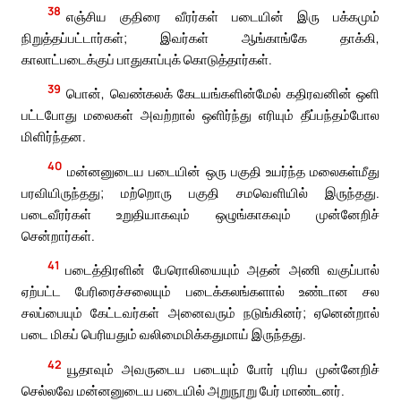
38
எஞ்சிய குதிரை வீரர்கள் படையின் இரு பக்கமும்
நிறுத்தப்பட்டார்கள்; இவர்கள் ஆங்காங்கே தாக்கி,
காலாட்படைக்குப் பாதுகாப்புக் கொடுத்தார்கள்.
39
பொன், வெண்கலக் கேடயங்களின்மேல் கதிரவனின் ஒளி
பட்டபோது மலைகள் அவற்றால் ஒளிர்ந்து எரியும் தீப்பந்தம்போல
மிளிர்ந்தன.
40
மன்னனுடைய படையின் ஒரு பகுதி உயர்ந்த மலைகள்மீது
பரவியிருந்தது; மற்றொரு பகுதி சமவெளியில் இருந்தது.
படைவீரர்கள் உறுதியாகவும் ஒழுங்காகவும் முன்னேறிச்
சென்றார்கள்.
41
படைத்திரளின் பேரொலியையும் அதன் அணி வகுப்பால்
ஏற்பட்ட பேரிரைச்சலையும் படைக்கலங்களால் உண்டான சல
சலப்பையும் கேட்டவர்கள் அனைவரும் நடுங்கினர்; ஏனென்றால்
படை மிகப் பெரியதும் வலிமைமிக்கதுமாய் இருந்தது.
42
யூதாவும் அவருடைய படையும் போர் புரிய முன்னேறிச்
செல்லவே மன்னனுடைய படையில் அறுநூறு பேர் மாண்டனர்.