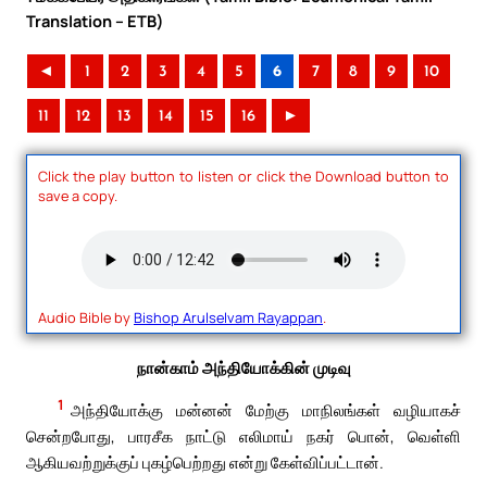
Translation – ETB)
◄
1
2
3
4
5
6
7
8
9
10
11
12
13
14
15
16
►
Click the play button to listen or click the Download button to
save a copy.
Audio Bible by
Bishop Arulselvam Rayappan
.
நான்காம் அந்தியோக்கின் முடிவு
1
அந்தியோக்கு மன்னன் மேற்கு மாநிலங்கள் வழியாகச்
சென்றபோது, பாரசீக நாட்டு எலிமாய் நகர் பொன், வெள்ளி
ஆகியவற்றுக்குப் புகழ்பெற்றது என்று கேள்விப்பட்டான்.