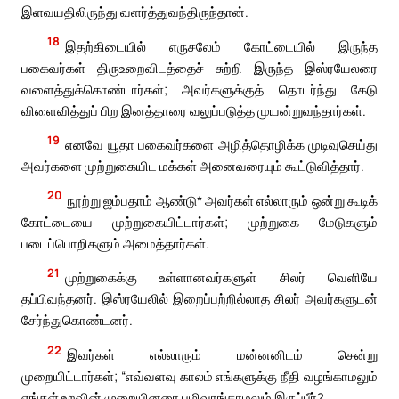
இளவயதிலிருந்து வளர்த்துவந்திருந்தான்.
18
இதற்கிடையில் எருசலேம் கோட்டையில் இருந்த
பகைவர்கள் திருஉறைவிடத்தைச் சுற்றி இருந்த இஸ்ரயேலரை
வளைத்துக்கொண்டார்கள்; அவர்களுக்குத் தொடர்ந்து கேடு
விளைவித்துப் பிற இனத்தாரை வலுப்படுத்த முயன்றுவந்தார்கள்.
19
எனவே யூதா பகைவர்களை அழித்தொழிக்க முடிவுசெய்து
அவர்களை முற்றுகையிட மக்கள் அனைவரையும் கூட்டுவித்தார்.
20
நூற்று ஐம்பதாம் ஆண்டு* அவர்கள் எல்லாரும் ஒன்று கூடிக்
கோட்டையை முற்றுகையிட்டார்கள்; முற்றுகை மேடுகளும்
படைப்பொறிகளும் அமைத்தார்கள்.
21
முற்றுகைக்கு உள்ளானவர்களுள் சிலர் வெளியே
தப்பிவந்தனர். இஸ்ரயேலில் இறைப்பற்றில்லாத சிலர் அவர்களுடன்
சேர்ந்துகொண்டனர்.
22
இவர்கள் எல்லாரும் மன்னனிடம் சென்று
முறையிட்டார்கள்; “எவ்வளவு காலம் எங்களுக்கு நீதி வழங்காமலும்
எங்கள் உறவின் முறையினரை பழிவாங்காமலும் இருப்பீர்?