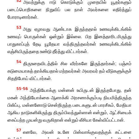
52
அவற்றுக்கு ஈடு கொடுக்கும் முறையில் யூதர்களும்
படைப்பொறிகளை நிறுவிப் பல நாள் அவர்களை எதிர்த்துப்
போராடினார்கள்.
53
அது ஏழாவது ஆண்டாக இருந்ததால் உணவுக்கிடங்கில்
உணவுப் பொருள்கள் ஒன்றும் இல்லை. பிற இனத்தாரிடமிருந்து
பாதுகாப்புத் தேடி யூதேயா வந்திருந்தவர்கள் உணவுக்கிடங்கில்
எஞ்சியிருந்ததை உண்டு தீர்த்து விட்டார்கள்.
54
திருஉறைவிடத்தில் சில வீரர்களே இருந்தார்கள்; பஞ்சம்
கடுமையாகத் தாக்கியதால் மற்றவர்கள் அவரவர் தம் வீடுகளுக்குச்
சிதறிபோய் விட்டார்கள்.
55-56
அந்தியோக்கு மன்னன் உயிருடன் இருந்தபோது, தன்
மகன் அந்தியோக்கை ஆளாக்கி அரசனாக்கும்படி நியமித்திருந்த
பிலிப்பு, மன்னனோடு சென்றிருந்த படைகளுடன் பாரசீகம், மேதியா
ஆகிய நாடுகளிலிருந்து திரும்பிவந்துள்ளான் என்றும், ஆட்சியைக்
கைப்பற்ற முயன்று வருகிறான் என்றும் லீசியா கேள்விப்பட்டான்.
57
எனவே, அவன் உடனே பின்வாங்குவதற்குக் கட்டளை