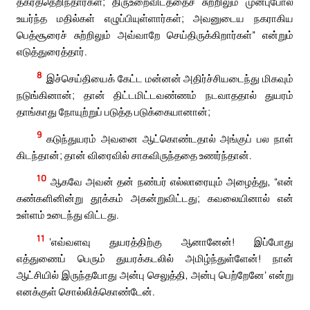
தகர்த்தெறிந்தார்கள்; திருஉறைவிடத்தைச் சுற்றிலும் முன்புபோல்
உயர்ந்த மதில்கள் எழுப்பியுள்ளார்கள்; அவனுடைய நகராகிய
பெத்சூரைச் சுற்றிலும் அவ்வாறே செய்திருக்கிறார்கள்” என்றும்
எடுத்துரைத்தார்.
8
இச்செய்தியைக் கேட்ட மன்னன் அதிர்ச்சியடைந்து மிகவும்
நடுங்கினான்; தான் திட்டமிட்டவண்ணம் நடவாததால் துயரம்
தாங்காது நோயுற்றுப் படுத்த படுக்கையானான்;
9
கடுந்துயரம் அவனை ஆட்கொண்டதால் அங்குப் பல நாள்
கிடந்தான்; தான் விரைவில் சாகவிருந்ததை உணர்ந்தான்.
10
ஆகவே அவன் தன் நண்பர் எல்லாரையும் அழைத்து, “என்
கண்களினின்று தூக்கம் அகன்றுவிட்டது; கவலையினால் என்
உள்ளம் உடைந்து விட்டது.
11
‘எவ்வளவு துயரத்திற்கு ஆனானேன்! இப்போது
எத்துணைப் பெரும் துயரக்கடலில் அமிழ்ந்துள்ளேன்! நான்
ஆட்சியில் இருந்தபோது அன்பு செலுத்தி, அன்பு பெற்றேனே’ என்று
எனக்குள் சொல்லிக்கொண்டேன்.