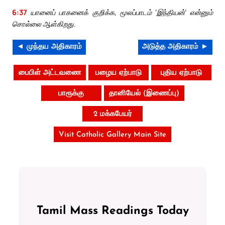
6:37
யானைப் பாகனைக் குறிக்க, மூலப்பாடம் ‘இந்தியன்’ என்னும்
சொல்லை ஆள்கிறது.
◄ முந்தய அதிகாரம்
அடுத்த அதிகாரம் ►
பைபிள் அட்டவணை
பழைய ஏற்பாடு
புதிய ஏற்பாடு
பாரூக்கு
தானியேல் (இணைப்பு)
2 மக்கபேயர்
Visit Catholic Gallery Main Site
Tamil Mass Readings Today