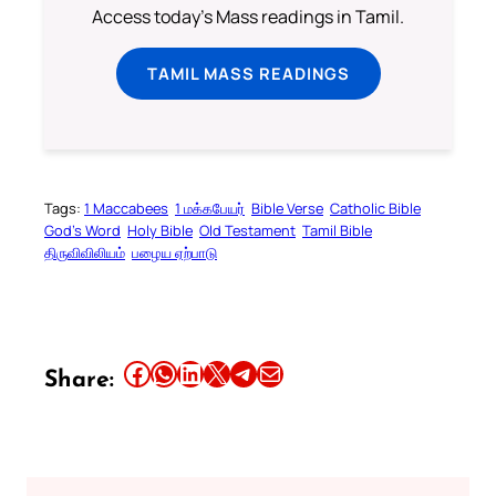
Access today's Mass readings in Tamil.
TAMIL MASS READINGS
Tags:
1 Maccabees
1 மக்கபேயர்
Bible Verse
Catholic Bible
God’s Word
Holy Bible
Old Testament
Tamil Bible
திருவிவிலியம்
பழைய ஏற்பாடு
Share this article on Facebook
Share this article on WhatsApp
Share this article on LinkedIn
Share this article on X
Share this article on Telegram
Email this Article
Share: