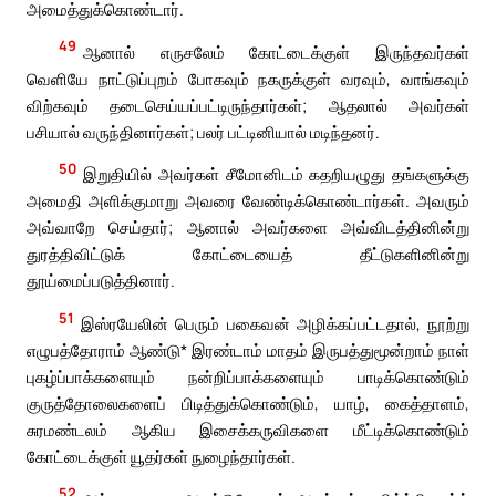
அமைத்துக்கொண்டார்.
49
ஆனால் எருசலேம் கோட்டைக்குள் இருந்தவர்கள்
வெளியே நாட்டுப்புறம் போகவும் நகருக்குள் வரவும், வாங்கவும்
விற்கவும் தடைசெய்யப்பட்டிருந்தார்கள்; ஆதலால் அவர்கள்
பசியால் வருந்தினார்கள்; பலர் பட்டினியால் மடிந்தனர்.
50
இறுதியில் அவர்கள் சீமோனிடம் கதறியழுது தங்களுக்கு
அமைதி அளிக்குமாறு அவரை வேண்டிக்கொண்டார்கள். அவரும்
அவ்வாறே செய்தார்; ஆனால் அவர்களை அவ்விடத்தினின்று
துரத்திவிட்டுக் கோட்டையைத் தீட்டுகளினின்று
தூய்மைப்படுத்தினார்.
51
இஸ்ரயேலின் பெரும் பகைவன் அழிக்கப்பட்டதால், நூற்று
எழுபத்தோராம் ஆண்டு* இரண்டாம் மாதம் இருபத்துமூன்றாம் நாள்
புகழ்ப்பாக்களையும் நன்றிப்பாக்களையும் பாடிக்கொண்டும்
குருத்தோலைகளைப் பிடித்துக்கொண்டும், யாழ், கைத்தாளம்,
சுரமண்டலம் ஆகிய இசைக்கருவிகளை மீட்டிக்கொண்டும்
கோட்டைக்குள் யூதர்கள் நுழைந்தார்கள்.
52