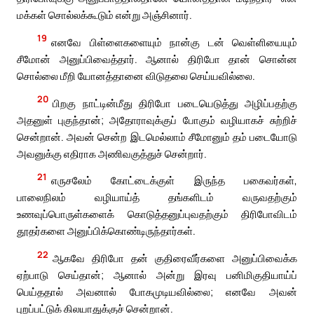
மக்கள் சொல்லக்கூடும் என்று அஞ்சினார்.
19
எனவே பிள்ளைகளையும் நான்கு டன் வெள்ளியையும்
சீமோன் அனுப்பிவைத்தார். ஆனால் திரிபோ தான் சொன்ன
சொல்லை மீறி யோனத்தானை விடுதலை செய்யவில்லை.
20
பிறகு நாட்டின்மீது திரிபோ படையெடுத்து அழிப்பதற்கு
அதனுள் புகுந்தான்; அதோராவுக்குப் போகும் வழியாகச் சுற்றிச்
சென்றான். அவன் சென்ற இடமெல்லாம் சீமோனும் தம் படையோடு
அவனுக்கு எதிராக அணிவகுத்துச் சென்றார்.
21
எருசலேம் கோட்டைக்குள் இருந்த பகைவர்கள்,
பாலைநிலம் வழியாய்த் தங்களிடம் வருவதற்கும்
உணவுப்பொருள்களைக் கொடுத்தனுப்புவதற்கும் திரிபோவிடம்
தூதர்களை அனுப்பிக்கொண்டிருந்தார்கள்.
22
ஆகவே திரிபோ தன் குதிரைவீர்களை அனுப்பிவைக்க
ஏற்பாடு செய்தான்; ஆனால் அன்று இரவு பனிமிகுதியாய்ப்
பெய்ததால் அவனால் போகமுடியவில்லை; எனவே அவன்
புறப்பட்டுக் கிலயாதுக்குச் சென்றான்.