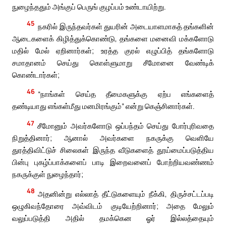
நுழைந்ததும் அங்குப் பெருங் குழப்பம் உண்டாயிற்று.
45
நகரில் இருந்தவர்கள் துயரின் அடையாளமாகத் தங்களின்
ஆடைகளைக் கிழித்துக்கொண்டு, தங்களை மனைவி மக்களோடு
மதில் மேல் ஏறினார்கள்; உரத்த குரல் எழுப்பித் தங்களோடு
சமாதானம் செய்து கொள்ளுமாறு சீமோனை வேண்டிக்
கொண்டார்கள்;
46
“நாங்கள் செய்த தீமைகளுக்கு ஏற்ப எங்களைத்
தண்டியாது எங்கள்மீது மனமிரங்கும்” என்று கெஞ்சினார்கள்.
47
சீமோனும் அவர்களோடு ஒப்பந்தம் செய்து போர்புரிவதை
நிறுத்தினார்; ஆனால் அவர்களை நகருக்கு வெளியே
துரத்திவிட்டுச் சிலைகள் இருந்த வீடுகளைத் தூய்மைப்படுத்திய
பின்பு புகழ்ப்பாக்களைப் பாடி இறைவனைப் போற்றியவண்ணம்
நகருக்குள் நுழைந்தார்;
48
அதனின்று எல்லாத் தீட்டுகளையும் நீக்கி, திருச்சட்டப்படி
ஒழுகிவந்தோரை அவ்விடம் குடியேற்றினார்; அதை மேலும்
வலுப்படுத்தி அதில் தமக்கென ஓர் இல்லத்தையும்