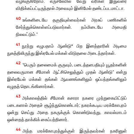
வழங்குகிறோம். எருசலேமில் வேறு வரிகள் இதுவரை
விதிக்கப்பட்டிருந்தால் அவையும் இனிமேல் தண்டப்படமாட்டா.
40
உங்களிடையே தகுதியுள்ளவர்கள் அரசுப் பணிகளில்
சேர்த்துக்கொள்ளப்படுவார்கள். நம்மிடையே அமைதி
நிலவட்டும்.”
41
நூற்று எழுபதாம் ஆண்டு* பிற இனத்தாரின் அடிமை
நுகத்திலிருந்து இஸ்ரயேல் மக்கள் விடுதலை அடைந்தார்கள்.
42
“பெரும் தலைமைக் குருவும், படைத்தளபதியும் யூதர்களின்
தலைவருமான சீமோன் ஆட்சிசெலுத்தும் முதல் ஆண்டு” என்று
இஸ்ரயேல் மக்கள் தங்கள் ஆவணங்களிலும் ஒப்பந்தங்களிலும்
எழுதத் தொடங்கினார்கள்.
43
அக்காலத்தில் சீமோன் கசாரா நகரை முற்றுகையிட்டுப்
படைகளால் அதைச் சூழ்ந்துகொண்டார்; நகரக்கூடிய மரக்கோபுரம்
ஒன்று செய்து அதை நகருக்குக் கொண்டுவந்து, காவல்மாடம்
ஒன்றைத் தாக்கிக் கைப்பற்றினார்.
44
அந்த மரக்கோபுரத்துக்குள் இருந்தவர்கள் நகரினுள்