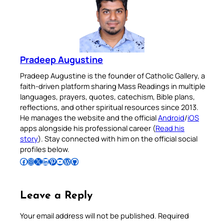
Pradeep Augustine
Pradeep Augustine is the founder of Catholic Gallery, a
faith-driven platform sharing Mass Readings in multiple
languages, prayers, quotes, catechism, Bible plans,
reflections, and other spiritual resources since 2013.
He manages the website and the official
Android
/
iOS
apps alongside his professional career (
Read his
story
). Stay connected with him on the official social
profiles below.
Follow Pradeep on Facebook
Follow Pradeep on Instagram
Follow Pradeep on X
Follow Pradeep on LinkedIn
Follow Pradeep on Pinterest
Subscribe to Pradeep’s Youtube Channel
Follow Pradeep on WordPress
Follow Pradeep on GitHub
Leave a Reply
Your email address will not be published.
Required