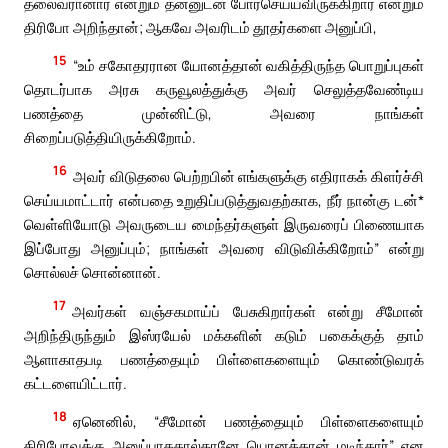
தலைவரானார் என்றும் தன்னுடன் போர்செய்யவிருக்கிறார் என்றும்
திரிபோ அறிந்தான்; ஆகவே அவரிடம் தூதர்களை அனுப்பி,
15
“உம் சகோதரரான யோனத்தான் வகித்திருந்த பொறுப்புகள்
தொடர்பாக அரசு கருவூலத்துக்கு அவர் செலுத்தவேண்டிய
பணத்தை முன்னிட்டு, அவரை நாங்கள்
சிறைப்படுத்தியிருக்கிறோம்.
16
அவர் விடுதலை பெற்றபின் எங்களுக்கு எதிராகக் கிளர்ச்சி
செய்யமாட்டார் என்பதை உறுதிப்படுத்துவதற்காக, நீர் நான்கு டன்*
வெள்ளியோடு அவருடைய மைந்தர்களுள் இருவரைப் பிணையாக
இப்போது அனுப்பும்; நாங்கள் அவரை விடுவிக்கிறோம்” என்று
சொல்லச் சொன்னான்.
17
அவர்கள் வஞ்சகமாய்ப் பேசுகிறார்கள் என்று சீமோன்
அறிந்திருந்தும் இஸ்ரயேல் மக்களின் கடும் பகைக்குத் தாம்
ஆளாகாதபடி பணத்தையும் பிள்ளைகளையும் கொண்டுவரக்
கட்டளையிட்டார்.
18
ஏனெனில், “சீமோன் பணத்தையும் பிள்ளைகளையும்
திரிபோவுக்கு அனுப்பாததால்தானே யொனத்தான் மடிந்தார்” என