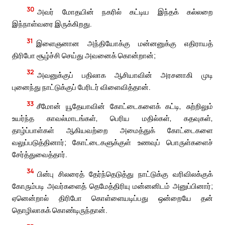
30
அவர் மோதயின் நகரில் கட்டிய இந்தக் கல்லறை
இந்நாள்வரை இருக்கிறது.
31
இளைஞனான அந்தியோக்கு மன்னனுக்கு எதிராயத்
திரிபோ சூழ்ச்சி செய்து அவனைக் கொன்றான்;
32
அவனுக்குப் பதிலாக ஆசியாவின் அரசனாகி முடி
புனைந்து நாட்டுக்குப் பேரிடர் விளைவித்தான்.
33
சீமோன் யூதேயாவின் கோட்டைகளைக் கட்டி, சுற்றிலும்
உயர்ந்த காவல்மாடங்கள், பெரிய மதில்கள், கதவுகள்,
தாழ்ப்பாள்கள் ஆகியவற்றை அமைத்துக் கோட்டைகளை
வலுப்படுத்தினார்; கோட்டைகளுக்குள் உணவுப் பொருள்களைச்
சேர்த்துவைத்தார்.
34
பின்பு சிலரைத் தேர்ந்தெடுத்து நாட்டுக்கு வரிவிலக்குக்
கோரும்படி அவர்களைத் தெமேத்திரியு மன்னனிடம் அனுப்பினார்;
ஏனென்றால் திரிபோ கொள்ளையடிப்பது ஒன்றையே தன்
தொழிலாகக் கொண்டிருந்தான்.