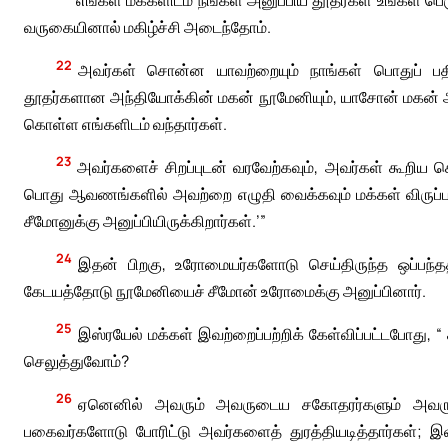
எங்கள் மக்களிடம் நீங்கள் அனுப்பிய தூதர்கள் உங்கள் பெ
வருகையினால் மகிழ்ச்சி அடைந்தோம்.
22
அவர்கள் சொன்ன யாவற்றையும் நாங்கள் பொதுப் பத
தூதர்களான அந்தியோக்கின் மகன் நூமேனியும், யாசோன் மகன் அந்த
கொள்ள எங்களிடம் வந்தார்கள்.
23
அவர்களைச் சிறப்புடன் வரவேற்கவும், அவர்கள் கூறிய 
பொது ஆவணங்களில் அவற்றை எழுதி வைக்கவும் மக்கள் விருப்ப
சீமோனுக்கு அனுப்பியிருக்கிறார்கள்.’”
24
இதன் பிறகு, உரோமையர்களோடு செய்திருந்த ஒப்பந்
கேடயத்தோடு நூமேனியைச் சீமோன் உரோமைக்கு அனுப்பினார்.
25
இஸ்ரயேல் மக்கள் இவற்றைப்பற்றிக் கேள்விப்பட்டபோது, 
செலுத்துவோம்?
26
ஏனெனில் அவரும் அவருடைய சகோதரர்களும் அவருடை
பகைவர்களோடு போரிட்டு அவர்களைத் துரத்தியடித்தார்கள்; 