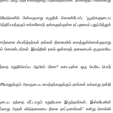
ருமை, புகழ் பற்றி எங்களுக்கு அறிவித்தார்கள். நாங்களும் அவர்களது
ிவேடுகளில் பின்வருமாறு எழுதிக் கொண்டோம்; ‘யூதர்களுடைய
ிப்பாத்தரும் எங்களோடு தங்களுக்குள்ள நட்புறவைப் புதுப்பித்துக்
சொற்களை ஸ்பார்த்தர்கள் தங்கள் நினைவில் வைத்துக்கொள்ளுமாறு
ம் கொண்டார்கள். இவற்றின் நகல் ஒன்றைத் தலைமைக் குருவாகிய
தத்தை உறுதிசெய்ய ஆயிரம் மினா* எடையுள்ள ஒரு பெரிய பொற்
“ சீமோனுக்கும் அவருடைய மைந்தர்களுக்கும் நாங்கள் எவ்வாறு நன்றி
ய தந்தை வீட்டாரும் உறுதியாக இருந்தார்கள்; இஸ்ரயேலின்
இவ்வாறு அதன் விடுதலையை நிலை நாட்டினார்கள்” என்று சொல்லி