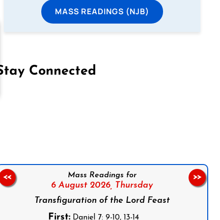
MASS READINGS (NJB)
Stay Connected
on Facebook
Follow us on Instagram
Follow us on X
Subscribe to our YouTube Channel
Follow us on WhatsApp
Mass Readings for
<<
>>
6 August 2026,
Thursday
Transfiguration of the Lord Feast
First:
Daniel 7: 9-10, 13-14