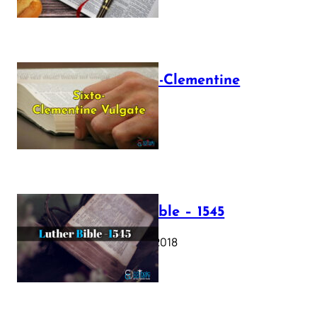
The Sixto-Clementine
Vulgate
July 12, 2025
Luther Bible – 1545
October 17, 2018