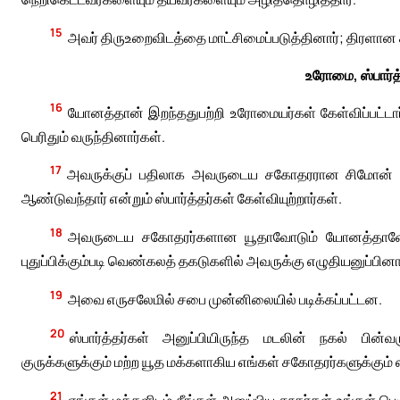
15
அவர் திருஉறைவிடத்தை மாட்சிமைப்படுத்தினார்; திரள
உரோமை, ஸ்பார்த
16
யோனத்தான் இறந்ததுபற்றி உரோமையர்கள் கேள்விப்பட்டார்க
பெரிதும் வருந்தினார்கள்.
17
அவருக்குப் பதிலாக அவருடைய சகோதரரான சிமோன் தல
ஆண்டுவந்தார் என்றும் ஸ்பார்த்தர்கள் கேள்வியுற்றார்கள்.
18
அவருடைய சகோதரர்களான யூதாவோடும் யோனத்தானோடும் 
புதுப்பிக்கும்படி வெண்கலத் தகடுகளில் அவருக்கு எழுதியனுப்பினா
19
அவை எருசலேமில் சபை முன்னிலையில் படிக்கப்பட்டன.
20
ஸ்பார்த்தர்கள் அனுப்பியிருந்த மடலின் நகல் பின்வ
குருக்களுக்கும் மற்ற யூத மக்களாகிய எங்கள் சகோதரர்களுக்கும் ஸ
21