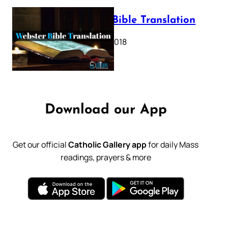
Webster Bible Translation
October 11, 2018
Download our App
Get our official
Catholic Gallery app
for daily Mass
readings, prayers & more