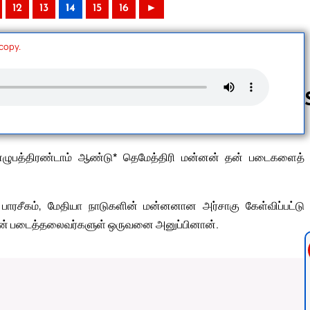
12
13
14
15
16
►
 copy.
Follow us 
று எழுபத்திரண்டாம் ஆண்டு* தெமேத்திரி மன்னன் தன் படைகளைத்
 பாரசீகம், மேதியா நாடுகளின் மன்னனான அர்சாகு கேள்விப்பட்டு
தன் படைத்தலைவர்களுள் ஒருவனை அனுப்பினான்.