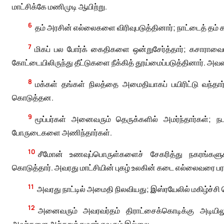
மாட்சிக்கே மணிமுடி ஆயிற்று.
6
தம் அரசின் எல்லைகளை விரிவுபடுத்தினார்; நாட்டைத் தம் கட
7
மிகப் பல போர்க் கைதிகளை ஒன்றுசேர்த்தார்; கசாராவைய
கோட்டையிலிருந்து தீட்டுகளை நீக்கித் தூய்மைப்படுத்தினார். அவ
8
மக்கள் தங்கள் நிலத்தை அமைதியாகப் பயிரிட்டு வந்தா
கொடுத்தன.
9
மூப்பர்கள் அனைவரும் தெருக்களில் அமர்ந்தார்கள்; ந
போருடைகளை அணிந்தார்கள்.
10
சீமோன் உணவுப்பொருள்களைச் சேகரித்து நகரங்களு
கொடுத்தார். அவரது மாட்சியின் புகழ் உலகின் கடை எல்லைவரை பர
11
அவரது நாட்டில் அமைதி நிலவியது; இஸ்ரயேலில் மகிழ்ச்சி
12
அனைவரும் அவரவர்தம் திராட்சைக்கொடிக்கு அடியிலும
அவர்களை அச்சுறுத்துவார் எவரும் இல்லை.