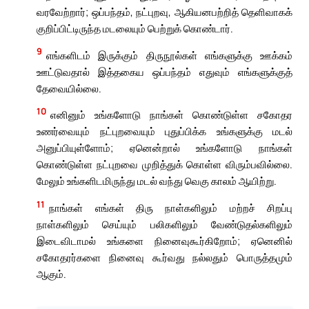
வரவேற்றார்; ஒப்பந்தம், நட்புறவு, ஆகியனபற்றித் தெளிவாகக்
குறிப்பிட்டிருந்த மடலையும் பெற்றுக் கொண்டார்.
9
எங்களிடம் இருக்கும் திருநூல்கள் எங்களுக்கு ஊக்கம்
ஊட்டுவதால் இத்தகைய ஒப்பந்தம் எதுவும் எங்களுக்குத்
தேவையில்லை.
10
எனினும் உங்களோடு நாங்கள் கொண்டுள்ள சகோதர
உணர்வையும் நட்புறவையும் புதுப்பிக்க உங்களுக்கு மடல்
அனுப்பியுள்ளோம்; ஏனென்றால் உங்களோடு நாங்கள்
கொண்டுள்ள நட்புறவை முறித்துக் கொள்ள விரும்பவில்லை.
மேலும் உங்களிடமிருந்து மடல் வந்து வெகு காலம் ஆயிற்று.
11
நாங்கள் எங்கள் திரு நாள்களிலும் மற்றச் சிறப்பு
நாள்களிலும் செய்யும் பலிகளிலும் வேண்டுதல்களிலும்
இடைவிடாமல் உங்களை நினைவுகூர்கிறோம்; ஏனெனில்
சகோதரர்களை நினைவு கூர்வது நல்லதும் பொருத்தமும்
ஆகும்.