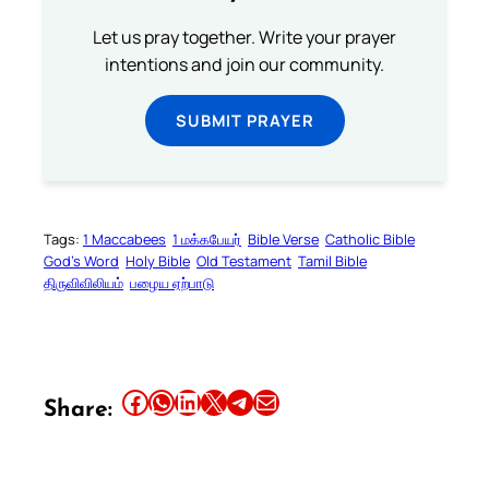
Let us pray together. Write your prayer
intentions and join our community.
SUBMIT PRAYER
Tags:
1 Maccabees
1 மக்கபேயர்
Bible Verse
Catholic Bible
God’s Word
Holy Bible
Old Testament
Tamil Bible
திருவிவிலியம்
பழைய ஏற்பாடு
Share this article on Facebook
Share this article on WhatsApp
Share this article on LinkedIn
Share this article on X
Share this article on Telegram
Email this Article
Share: