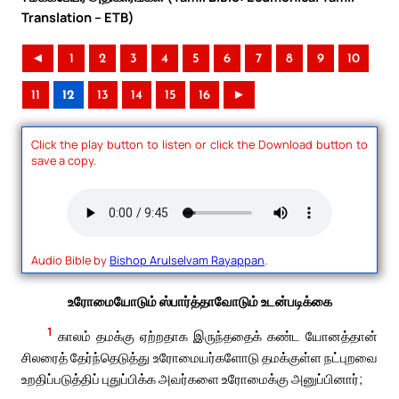
Translation – ETB)
◄
1
2
3
4
5
6
7
8
9
10
11
12
13
14
15
16
►
Click the play button to listen or click the Download button to
save a copy.
Audio Bible by
Bishop Arulselvam Rayappan
.
உரோமையோடும் ஸ்பார்த்தாவோடும் உடன்படிக்கை
1
காலம் தமக்கு ஏற்றதாக இருந்ததைக் கண்ட யோனத்தான்
சிலரைத் தேர்ந்தெடுத்து உரோமையர்களோடு தமக்குள்ள நட்புறவை
உறதிப்படுத்திப் புதுப்பிக்க அவர்களை உரோமைக்கு அனுப்பினார்;