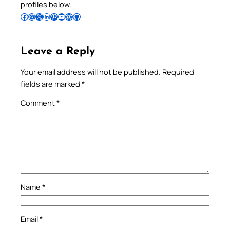
profiles below.
Follow Pradeep on Facebook
Follow Pradeep on Instagram
Follow Pradeep on X
Follow Pradeep on LinkedIn
Follow Pradeep on Pinterest
Subscribe to Pradeep’s Youtube Channel
Follow Pradeep on WordPress
Follow Pradeep on GitHub
Leave a Reply
Your email address will not be published.
Required
fields are marked
*
Comment
*
Name
*
Email
*