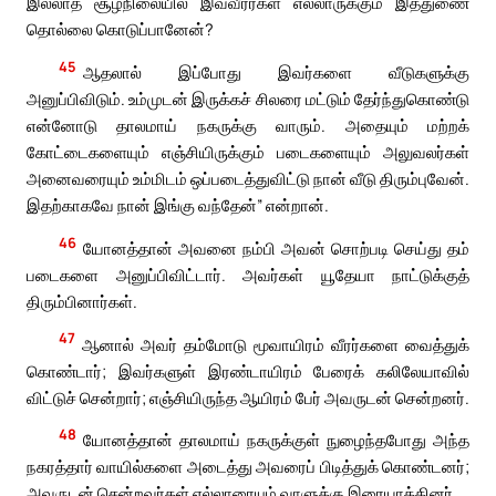
இல்லாத சூழ்நிலையில் இவ்வீரர்கள் எல்லாருக்கும் இத்துணை
தொல்லை கொடுப்பானேன்?
45
ஆதலால் இப்போது இவர்களை வீடுகளுக்கு
அனுப்பிவிடும். உம்முடன் இருக்கச் சிலரை மட்டும் தேர்ந்துகொண்டு
என்னோடு தாலமாய் நகருக்கு வாரும். அதையும் மற்றக்
கோட்டைகளையும் எஞ்சியிருக்கும் படைகளையும் அலுவலர்கள்
அனைவரையும் உம்மிடம் ஒப்படைத்துவிட்டு நான் வீடு திரும்புவேன்.
இதற்காகவே நான் இங்கு வந்தேன்” என்றான்.
46
யோனத்தான் அவனை நம்பி அவன் சொற்படி செய்து தம்
படைகளை அனுப்பிவிட்டார். அவர்கள் யூதேயா நாட்டுக்குத்
திரும்பினார்கள்.
47
ஆனால் அவர் தம்மோடு மூவாயிரம் வீரர்களை வைத்துக்
கொண்டார்; இவர்களுள் இரண்டாயிரம் பேரைக் கலிலேயாவில்
விட்டுச் சென்றார்; எஞ்சியிருந்த ஆயிரம் பேர் அவருடன் சென்றனர்.
48
யோனத்தான் தாலமாய் நகருக்குள் நுழைந்தபோது அந்த
நகரத்தார் வாயில்களை அடைத்து அவரைப் பிடித்துக் கொண்டனர்;
அவருடன் சென்றவர்கள் எல்லாரையும் வாளுக்கு இரையாக்கினர்.