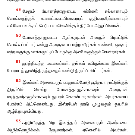
49
மேலும் யோனத்தானுடைய வீரர்கள் எல்லாரையும்
கொல்வதற்குக் காலாட்படையினரையும் குதிரைவீரர்களையும்
கலிலேயாவுக்கும் பெரிய சமவெளிக்கும் திரிபோ அனுப்பினான்.
50
யோனத்தானுடைய ஆள்களுடன் அவரும் பிடிபட்டுக்
கொல்லப்பட்டார் என்று அவருடைய மற்ற வீரர்கள் எண்ணி, ஒருவர்
மற்றவருக்கு ஊக்கமூட்டிப் போருக்கு அணிவகுத்துச் சென்றார்கள்.
51
துரத்திவந்த பகைவர்கள், தங்கள் உயிருக்காக இவர்கள்
போராடத் துணிந்திருந்ததைக் கண்டு திரும்பி விட்டார்கள்.
52
இவர்கள் அனைவரும் பாதுகாப்போடு யூதேயா நாட்டுக்குத்
திரும்பிச் சென்ற யோனத்தானுக்காகவும் அவருடன்
மடிந்தவர்களுக்காகவும் துயரம் கொண்டாடினார்கள். அவர்களைப்
பேரச்சம் ஆட்கொண்டது. இஸ்ரயேல் நாடு முழுவதும் துயரில்
ஆழ்ந்து புலம்பியது.
53
சுற்றியிருந்த பிற இனத்தார் அனைவரும் அவர்களை
அழித்தொழிக்கத் தேடினார்கள்; ஏனெனில் அவர்கள்,