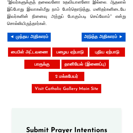
“இவர்களுக்குத் தலைவனோ உதவியாளனோ இல்லை. ஆதலால்
இப்போது இவாகள்மீது நாம் போர்தொடுத்து, மனிதர்களிடையே
இவர்களின் நினைவு அற்றுப் போகும்படி செய்வோம்” என்று
சொல்லியிருந்தார்கள்.
◄ முந்தய அதிகாரம்
அடுத்த அதிகாரம் ►
பைபிள் அட்டவணை
பழைய ஏற்பாடு
புதிய ஏற்பாடு
பாரூக்கு
தானியேல் (இணைப்பு)
2 மக்கபேயர்
Visit Catholic Gallery Main Site
Submit Prayer Intentions