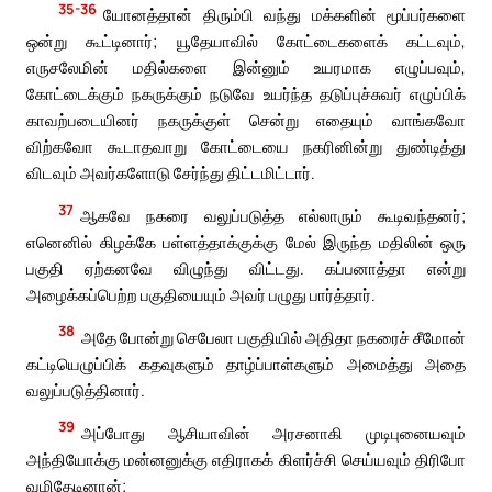
35-36
யோனத்தான் திரும்பி வந்து மக்களின் மூப்பர்களை
ஒன்று கூட்டினார்; யூதேயாவில் கோட்டைகளைக் கட்டவும்,
எருசலேமின் மதில்களை இன்னும் உயரமாக எழுப்பவும்,
கோட்டைக்கும் நகருக்கும் நடுவே உயர்ந்த தடுப்புச்சுவர் எழுப்பிக்
காவற்படையினர் நகருக்குள் சென்று எதையும் வாங்கவோ
விற்கவோ கூடாதவாறு கோட்டையை நகரினின்று துண்டித்து
விடவும் அவர்களோடு சேர்ந்து திட்டமிட்டார்.
37
ஆகவே நகரை வலுப்படுத்த எல்லாரும் கூடிவந்தனர்;
எனெனில் கிழக்கே பள்ளத்தாக்குக்கு மேல் இருந்த மதிலின் ஒரு
பகுதி ஏற்கனவே விழுந்து விட்டது. கப்பனாத்தா என்று
அழைக்கப்பெற்ற பகுதியையும் அவர் பழுது பார்த்தார்.
38
அதே போன்று செபேலா பகுதியில் அதிதா நகரைச் சீமோன்
கட்டியெழுப்பிக் கதவுகளும் தாழ்ப்பாள்களும் அமைத்து அதை
வலுப்படுத்தினார்.
39
அப்போது ஆசியாவின் அரசனாகி முடிபுனையவும்
அந்தியோக்கு மன்னனுக்கு எதிராகக் கிளர்ச்சி செய்யவும் திரிபோ
வழிதேடினான்;