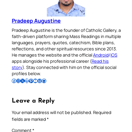
Pradeep Augustine
Pradeep Augustine is the founder of Catholic Gallery, a
faith-driven platform sharing Mass Readings in multiple
languages, prayers, quotes, catechism, Bible plans,
reflections, and other spiritual resources since 2013.
He manages the website and the official
Android
/
iOS
apps alongside his professional career (
Read his
story
). Stay connected with him on the official social
profiles below.
Follow Pradeep on Facebook
Follow Pradeep on Instagram
Follow Pradeep on X
Follow Pradeep on LinkedIn
Follow Pradeep on Pinterest
Subscribe to Pradeep’s Youtube Channel
Follow Pradeep on WordPress
Follow Pradeep on GitHub
Leave a Reply
Your email address will not be published.
Required
fields are marked
*
Comment
*