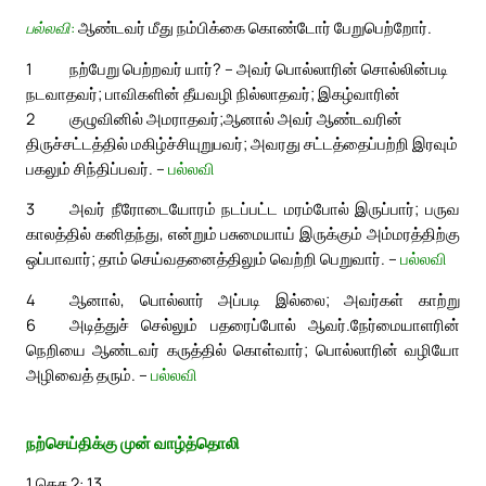
பல்லவி:
ஆண்டவர் மீது நம்பிக்கை கொண்டோர் பேறுபெற்றோர்.
1
நற்பேறு பெற்றவர் யார்? – அவர் பொல்லாரின் சொல்லின்படி
நடவாதவர்; பாவிகளின் தீயவழி நில்லாதவர்; இகழ்வாரின்
2
குழுவினில் அமராதவர்;
ஆனால் அவர் ஆண்டவரின்
திருச்சட்டத்தில் மகிழ்ச்சியுறுபவர்; அவரது சட்டத்தைப்பற்றி இரவும்
பகலும் சிந்திப்பவர். –
பல்லவி
3
அவர் நீரோடையோரம் நடப்பட்ட மரம்போல் இருப்பார்; பருவ
காலத்தில் கனிதந்து, என்றும் பசுமையாய் இருக்கும் அம்மரத்திற்கு
ஒப்பாவார்; தாம் செய்வதனைத்திலும் வெற்றி பெறுவார். –
பல்லவி
4
ஆனால், பொல்லார் அப்படி இல்லை; அவர்கள் காற்று
6
அடித்துச் செல்லும் பதரைப்போல் ஆவர்.
நேர்மையாளரின்
நெறியை ஆண்டவர் கருத்தில் கொள்வார்; பொல்லாரின் வழியோ
அழிவைத் தரும். –
பல்லவி
நற்செய்திக்கு முன் வாழ்த்தொலி
1 தெச 2: 13