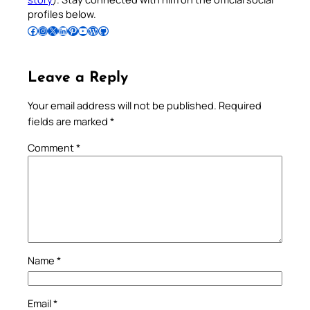
profiles below.
Follow Pradeep on Facebook
Follow Pradeep on Instagram
Follow Pradeep on X
Follow Pradeep on LinkedIn
Follow Pradeep on Pinterest
Subscribe to Pradeep’s Youtube Channel
Follow Pradeep on WordPress
Follow Pradeep on GitHub
Leave a Reply
Your email address will not be published.
Required
fields are marked
*
Comment
*
Name
*
Email
*