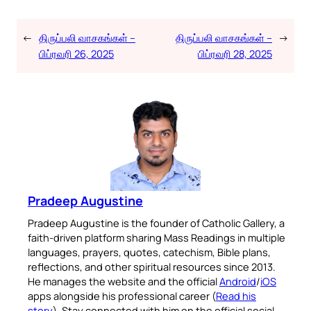
←
திருப்பலி வாசகங்கள் –
திருப்பலி வாசகங்கள் –
→
பிப்ரவரி 26, 2025
பிப்ரவரி 28, 2025
Pradeep Augustine
Pradeep Augustine is the founder of Catholic Gallery, a
faith-driven platform sharing Mass Readings in multiple
languages, prayers, quotes, catechism, Bible plans,
reflections, and other spiritual resources since 2013.
He manages the website and the official
Android
/
iOS
apps alongside his professional career (
Read his
story
). Stay connected with him on the official social