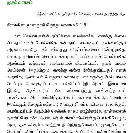
முதல் வாசகம்
ஆண்டவரிடம் திரும்பிச் செல்ல, காலம் தாழ்த்தாதே.
சீராக்கின் ஞான நூலிலிருந்து வாசகம் 5: 1-8
உன் செல்வங்களில் நம்பிக்கை வைக்காதே; ‘எனக்கு அவை
போதும்’ எனச் சொல்லாதே. உன் நாட்டங்களுக்கும் வலிமைக்கும்
அடிமையாகாதே; உன் உள்ளத்து விருப்பங்களைப் பின்பற்றாதே.
எனக்கு எதிராய்ச் செயல்படக்கூடியவர் யார்? எனச் சொல்லாதே;
ஆண்டவர் உன்னைத் தண்டியாமல் விடமாட்டார். ‘நான் பாவம்
செய்தேன்; இருப்பினும், எனக்கு என்ன நேர்ந்துவிட்டது?’ எனக்
கூறாதே; ஆண்டவர் பொறுமை உள்ளவர். பாவத்துக்கு மேல் பாவம்
செய்யும் அளவுக்குப் பாவ மன்னிப்புப்பற்றி அச்சம் இல்லாமல்
இராதே. ‘ஆண்டவரின் பரிவு எல்லையற்றது; எண்ணற்ற என்
பாவங்களை அவர் மன்னித்துவிடுவார்’ என உரைக்காதே. அவரிடம்
இரக்கமும் சினமும் உள்ளன; அவரது சீற்றம் பாவிகளைத் தாக்கும்.
ஆண்டவரிடம் திரும்பிச் செல்லக் காலம் தாழ்த்தாதே. நாள்களைத்
தள்ளிப்போடாதே. ஆண்டவரின் சினம் திடீரென்று பொங்கியெழும்;
அவர் தண்டிக்கும் காலத்தில் நீ அழிந்துபோவாய். முறைகேடான
செல்வங்களில் நம்பிக்கை வைக்காதே; பேரிடரின் நாளில் அவற்றால்