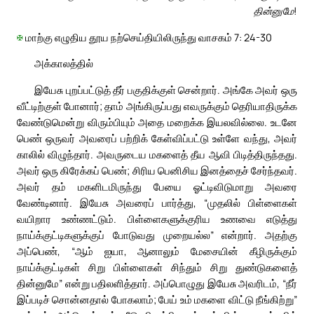
தின்னுமே!
✠
மாற்கு எழுதிய தூய நற்செய்தியிலிருந்து வாசகம் 7: 24-30
அக்காலத்தில்
இயேசு புறப்பட்டுத் தீர் பகுதிக்குள் சென்றார். அங்கே அவர் ஒரு
வீட்டிற்குள் போனார்; தாம் அங்கிருப்பது எவருக்கும் தெரியாதிருக்க
வேண்டுமென்று விரும்பியும் அதை மறைக்க இயலவில்லை. உடனே
பெண் ஒருவர் அவரைப் பற்றிக் கேள்விப்பட்டு உள்ளே வந்து, அவர்
காலில் விழுந்தார். அவருடைய மகளைத் தீய ஆவி பிடித்திருந்தது.
அவர் ஒரு கிரேக்கப் பெண்; சிரிய பெனிசிய இனத்தைச் சேர்ந்தவர்.
அவர் தம் மகளிடமிருந்து பேயை ஓட்டிவிடுமாறு அவரை
வேண்டினார். இயேசு அவரைப் பார்த்து, “முதலில் பிள்ளைகள்
வயிறார உண்ணட்டும். பிள்ளைகளுக்குரிய உணவை எடுத்து
நாய்க்குட்டிகளுக்குப் போடுவது முறையல்ல” என்றார். அதற்கு
அப்பெண், “ஆம் ஐயா, ஆனாலும் மேசையின் கீழிருக்கும்
நாய்க்குட்டிகள் சிறு பிள்ளைகள் சிந்தும் சிறு துண்டுகளைத்
தின்னுமே” என்று பதிலளித்தார். அப்பொழுது இயேசு அவரிடம், “நீர்
இப்படிச் சொன்னதால் போகலாம்; பேய் உம் மகளை விட்டு நீங்கிற்று”