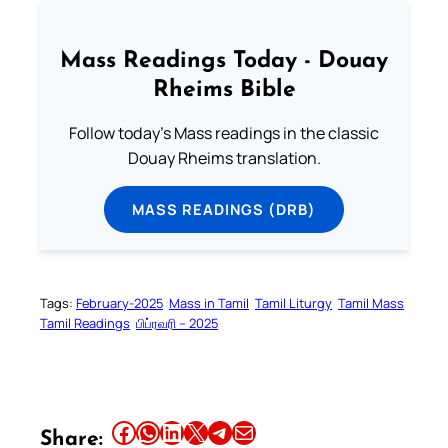
Mass Readings Today - Douay
Rheims Bible
Follow today's Mass readings in the classic
Douay Rheims translation.
MASS READINGS (DRB)
Tags:
February-2025
Mass in Tamil
Tamil Liturgy
Tamil Mass
Tamil Readings
பிப்ரவரி – 2025
Share this article on Facebook
Share this article on WhatsApp
Share this article on LinkedIn
Share this article on X
Share this article on Telegram
Email this Article
Share: