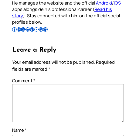
He manages the website and the official
Android
/
iOS
apps alongside his professional career (
Read his
story
). Stay connected with him on the official social
profiles below.
Follow Pradeep on Facebook
Follow Pradeep on Instagram
Follow Pradeep on X
Follow Pradeep on LinkedIn
Follow Pradeep on Pinterest
Subscribe to Pradeep’s Youtube Channel
Follow Pradeep on WordPress
Follow Pradeep on GitHub
Leave a Reply
Your email address will not be published.
Required
fields are marked
*
Comment
*
Name
*