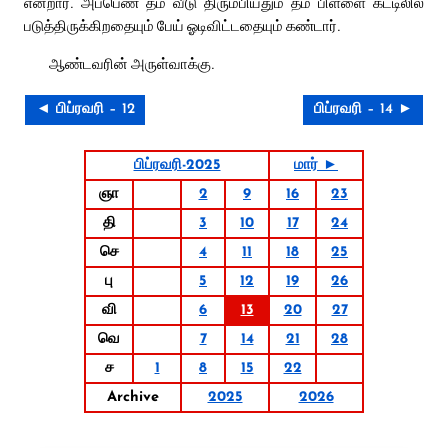
என்றார். அப்பெண் தம் வீடு திரும்பியதும் தம் பிள்ளை கட்டிலில்
படுத்திருக்கிறதையும் பேய் ஓடிவிட்டதையும் கண்டார்.
ஆண்டவரின் அருள்வாக்கு.
◄ பிப்ரவரி – 12
பிப்ரவரி – 14 ►
பிப்ரவரி-2025
மார் ►
ஞா
2
9
16
23
தி
3
10
17
24
செ
4
11
18
25
பு
5
12
19
26
வி
6
13
20
27
வெ
7
14
21
28
ச
1
8
15
22
Archive
2025
2026