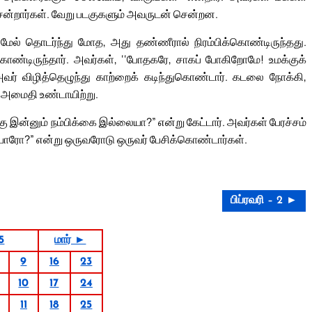
 சென்றார்கள். வேறு படகுகளும் அவருடன் சென்றன.
மேல் தொடர்ந்து மோத, அது தண்ணீரால் நிரம்பிக்கொண்டிருந்தது.
ண்டிருந்தார். அவர்கள், ‘‘போதகரே, சாகப் போகிறோமே! உமக்குக்
் விழித்தெழுந்து காற்றைக் கடிந்துகொண்டார். கடலை நோக்கி,
த அமைதி உண்டாயிற்று.
கு இன்னும் நம்பிக்கை இல்லையா?” என்று கேட்டார். அவர்கள் பேரச்சம்
ர் யாரோ?” என்று ஒருவரோடு ஒருவர் பேசிக்கொண்டார்கள்.
பிப்ரவரி – 2 ►
5
மார் ►
9
16
23
10
17
24
11
18
25