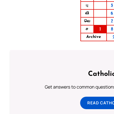
பு
5
வி
6
வெ
7
ச
1
8
Archive
Catholi
Get answers to common questions 
READ CATH