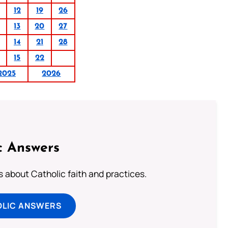
12
19
26
13
20
27
14
21
28
15
22
2025
2026
c Answers
about Catholic faith and practices.
OLIC ANSWERS