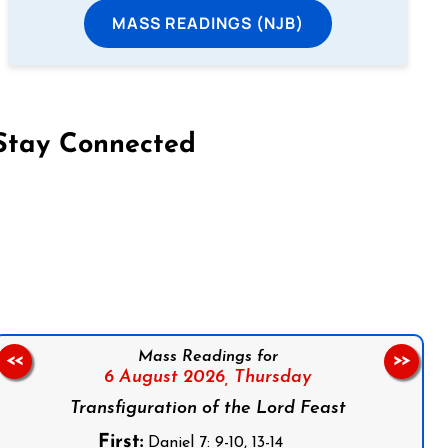
MASS READINGS (NJB)
Stay Connected
on Facebook
Follow us on Instagram
Follow us on X
Subscribe to our YouTube Channel
Follow us on WhatsApp
Mass Readings for
<<
>>
6 August 2026,
Thursday
Transfiguration of the Lord Feast
First:
Daniel 7: 9-10, 13-14