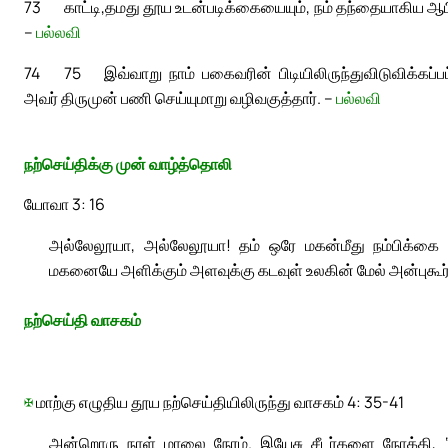
73
காட்டி,
தமது தூய உடன்படிக்கையையும், நம் தந்தையாகிய ஆப
–
பல்லவி
74
75
இவ்வாறு நாம் பகைவரின் பிடியிலிருந்து
விடுவிக்கப்
அவர் திருமுன் பணி செய்யுமாறு வழிவகுத்தார். –
பல்லவி
நற்செய்திக்கு முன் வாழ்த்தொலி
யோவா 3: 16
அல்லேலூயா, அல்லேலூயா! தம் ஒரே மகன்மீது நம்பிக்கை 
மகனையே அளிக்கும் அளவுக்கு கடவுள் உலகின் மேல் அன்புகூர்
நற்செய்தி வாசகம்
✠
மாற்கு எழுதிய தூய நற்செய்தியிலிருந்து வாசகம் 4: 35-41
அன்றொரு நாள் மாலை நேரம். இயேசு சீடர்களை நோக்கி, ‘‘