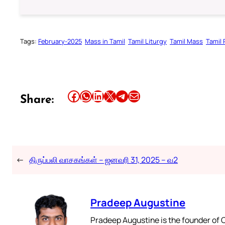
Tags:
February-2025
Mass in Tamil
Tamil Liturgy
Tamil Mass
Tamil
Share this article on Facebook
Share this article on WhatsApp
Share this article on LinkedIn
Share this article on X
Share this article on Telegram
Email this Article
Share:
←
திருப்பலி வாசகங்கள் – ஜனவரி 31, 2025 – வ2
Pradeep Augustine
Pradeep Augustine is the founder of C