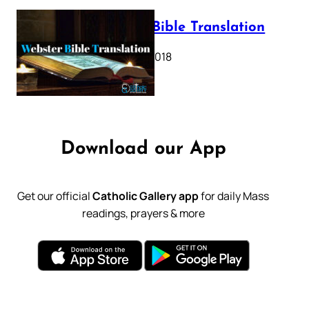
Webster Bible Translation
October 11, 2018
Download our App
Get our official
Catholic Gallery app
for daily Mass
readings, prayers & more