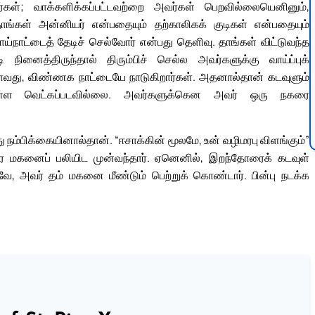
கள்; வாக்களிக்கப்பட்டவற்றை அவர்கள் பெறவில்லையெனினும்,
ங்கள் அன்னியர் என்பதையும் தற்காலிகக் குடிகள் என்பதையும்
்நாட்டைத் தேடிச் செல்வோர் என்பது தெளிவு. தாங்கள் விட்டுவந்த
ினைத்திருந்தால் திரும்பிச் செல்ல அவர்களுக்கு வாய்ப்புக்
அதாவது, விண்ணக நாட்டையே நாடுகிறார்கள். அதனால்தான் கடவுளும்
ள்ள வெட்கப்படவில்லை. அவர்களுக்கென அவர் ஒரு நகரை
 நம்பிக்கையினால்தான். “ஈசாக்கின் மூலமே, உன் வழிமரபு விளங்கும்”
ஒரே மகனைப் பலியிட முன்வந்தார். ஏனெனில், இறந்தோரைக் கடவுள்
வே, அவர் தம் மகனை மீண்டும் பெற்றுக் கொண்டார். பின்பு நடக்க