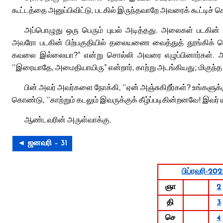
கூட்டத்தை அனுப்பிவிட்டு, படகில் இருந்தவாறே அவரைக் கூட்டிச்
அப்பொழுது ஒரு பெரும் புயல் அடித்தது. அலைகள் படகின் 
அவரோ படகின் பிற்பகுதியில் தலையணை வைத்துத் தூங்கிக் கொ
கவலை இல்லையா?” என்று சொல்லி அவரை எழுப்பினார்கள். அவர
‘‘இரையாதே, அமைதியாயிரு” என்றார், காற்று அடங்கியது; மிகுந்
பின் அவர் அவர்களை நோக்கி, ‘‘ஏன் அஞ்சுகிறீர்கள்? உங்களுக்
கொண்டு, ‘‘காற்றும் கடலும் இவருக்குக் கீழ்ப்படிகின்றனவே! இவ
ஆண்டவரின் அருள்வாக்கு.
◄ ஜனவரி – 31
பிப்ரவரி-202
ஞா
2
தி
3
செ
4