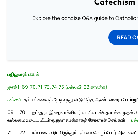
Catechism 
Explore the concise Q&A guide to Catholic f
READ C
பதிலுரைப் பாடல்
லூக் 1: 69-70. 71-73. 74-75 (பல்லவி: 68 காண்க)
பல்லவி:
தம் மக்களைத் தேடிவந்து விடுவித்த ஆண்டவரைப் போற்று
69
70
தம் தூய இறைவாக்கினர் வாயினால்
தொடக்க முதல் அவ
வல்லமை உடைய மீட்பர் ஒருவர் நமக்காகத் தோன்றச் செய்தார். –
பல
71
72
நம் பகைவரிடமிருந்தும் நம்மை வெறுப்போர் அனைவரின் ப