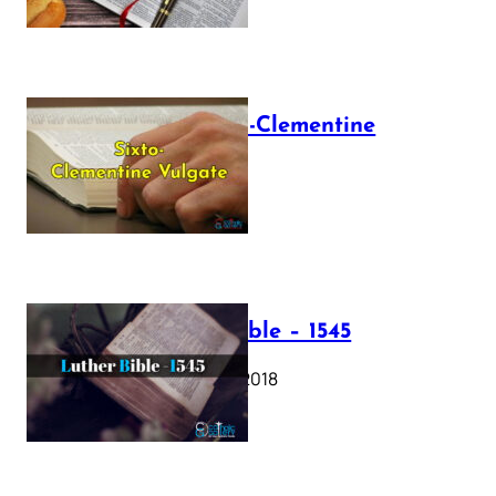
The Sixto-Clementine
Vulgate
July 12, 2025
Luther Bible – 1545
October 17, 2018