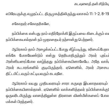
கடவுளைத் தன் சிற்பிய
எபிரேயருக்கு எழுதப்பட்ட திருமுகத்திலிருந்து வாசகம் 11: 1-2, 8-1
சகோதரர் சகோதரிகளே,
நம்பிக்கை என்பது நாம் எதிர்நோக்கி இருப்பவை கிடைக்கும் எ
நம்பிக்கையால்தான் நம் மூதாதையர் நற்சான்று பெற்றனர்.
ஆபிரகாம் தாம் அழைக்கப்பட்டபோது கீழ்ப்படிந்து, உரிமைப்பேறா
எங்கே போகவேண்டும் என்று தெரியாதிருந்தும் அவர் புறப்பட்
அன்னியரைப்போல வாழ்ந்தது நம்பிக்கையினாலேயே. அதே வாக்கு
அவர் கூடாரங்களில் குடியிருந்தார். ஏனெனில், அவர் அசை
திட்டமிட்டவரும் கட்டியவரும் கடவுளே.
ஆபிரகாம் வயது முதியவராயும் சாரா கருவுற இயலாதவராயும்
நம்பிக்கையினால்தான். ஏனெனில் வாக்களித்தவர் நம்பிக்கைக்கு
ஒருவரிடமிருந்து வானத்திலுள்ள திரளான விண்மீன்களைப் போ
மக்கள் பிறந்தனர்.