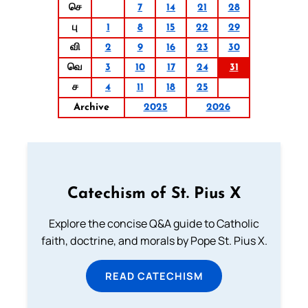
செ
7
14
21
28
பு
1
8
15
22
29
வி
2
9
16
23
30
வெ
3
10
17
24
31
ச
4
11
18
25
Archive
2025
2026
Catechism of St. Pius X
Explore the concise Q&A guide to Catholic
faith, doctrine, and morals by Pope St. Pius X.
READ CATECHISM