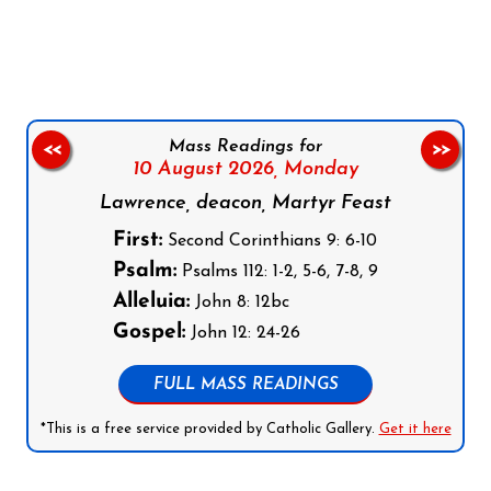
Follow us on Facebook
Follow us on Instagram
Follow us on X
Subscribe to our YouTube Channel
Follow us on WhatsApp
Mass Readings for
<<
>>
10 August 2026,
Monday
Lawrence, deacon, Martyr Feast
First:
Second Corinthians 9: 6-10
Psalm:
Psalms 112: 1-2, 5-6, 7-8, 9
Alleluia:
John 8: 12bc
Gospel:
John 12: 24-26
FULL MASS READINGS
*This is a free service provided by Catholic Gallery.
Get it here