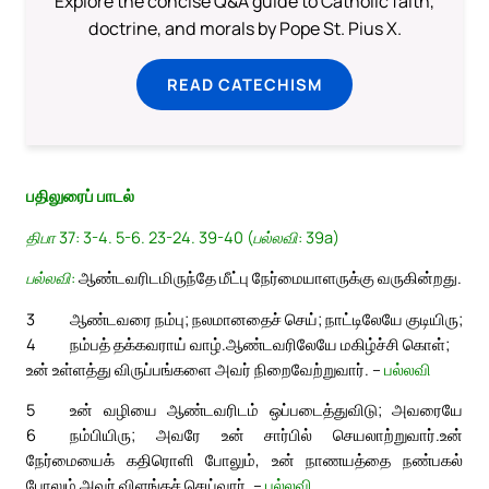
Explore the concise Q&A guide to Catholic faith,
doctrine, and morals by Pope St. Pius X.
READ CATECHISM
பதிலுரைப் பாடல்
திபா 37: 3-4. 5-6. 23-24. 39-40 (பல்லவி: 39a)
பல்லவி:
ஆண்டவரிடமிருந்தே மீட்பு நேர்மையாளருக்கு வருகின்றது.
3
ஆண்டவரை நம்பு; நலமானதைச் செய்; நாட்டிலேயே குடியிரு;
4
நம்பத் தக்கவராய் வாழ்.
ஆண்டவரிலேயே மகிழ்ச்சி கொள்;
உன் உள்ளத்து விருப்பங்களை அவர் நிறைவேற்றுவார். –
பல்லவி
5
உன் வழியை ஆண்டவரிடம் ஒப்படைத்துவிடு; அவரையே
6
நம்பியிரு; அவரே உன் சார்பில் செயலாற்றுவார்.
உன்
நேர்மையைக் கதிரொளி போலும், உன் நாணயத்தை நண்பகல்
போலும் அவர் விளங்கச் செய்வார். –
பல்லவி