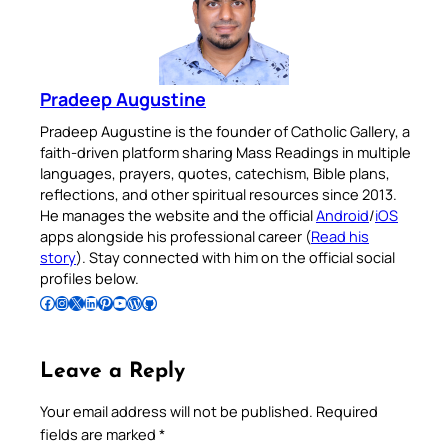
Pradeep Augustine
Pradeep Augustine is the founder of Catholic Gallery, a
faith-driven platform sharing Mass Readings in multiple
languages, prayers, quotes, catechism, Bible plans,
reflections, and other spiritual resources since 2013.
He manages the website and the official
Android
/
iOS
apps alongside his professional career (
Read his
story
). Stay connected with him on the official social
profiles below.
Follow Pradeep on Facebook
Follow Pradeep on Instagram
Follow Pradeep on X
Follow Pradeep on LinkedIn
Follow Pradeep on Pinterest
Subscribe to Pradeep’s Youtube Channel
Follow Pradeep on WordPress
Follow Pradeep on GitHub
Leave a Reply
Your email address will not be published.
Required
fields are marked
*