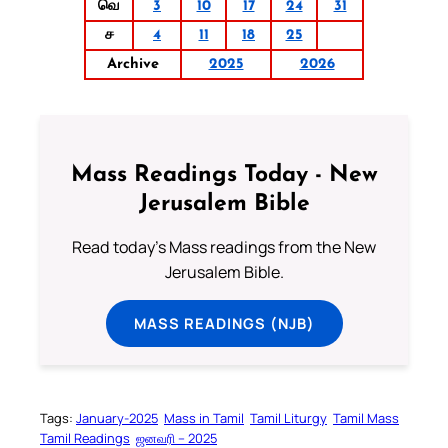
வெ
3
10
17
24
31
ச
4
11
18
25
Archive
2025
2026
Mass Readings Today - New
Jerusalem Bible
Read today's Mass readings from the New
Jerusalem Bible.
MASS READINGS (NJB)
Tags:
January-2025
Mass in Tamil
Tamil Liturgy
Tamil Mass
Tamil Readings
ஜனவரி – 2025