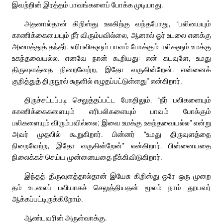
இவற்றின் இரத்தம் பாவங்களைப் போக்க முடியாது.
அதனால்தான் கிறிஸ்து உலகிற்கு வந்தபோது, “பலியையும்
காணிக்கையையும் நீர் விரும்பவில்லை, ஆனால் ஓர் உடலை எனக்கு
அமைத்துத் தந்தீர். எரிபலிகளும் பாவம் போக்கும் பலிகளும் உமக்கு
உகந்தவையல்ல. எனவே நான் கூறியது: என் கடவுளே, உமது
திருவுளத்தை நிறைவேற்ற, இதோ வருகின்றேன். என்னைக்
குறித்துத் திருநூல் சுருளில் எழுதப்பட்டுள்ளது” என்கிறார்.
திருச்சட்டப்படி செலுத்தப்பட்ட போதிலும், “நீர் பலிகளையும்
காணிக்கைகளையும் எரிபலிகளையும் பாவம் போக்கும்
பலிகளையும் விரும்பவில்லை; இவை உமக்கு உகந்தவையல்ல” என்று
அவர் முதலில் கூறுகிறார். பின்னர் “உமது திருவுளத்தை
நிறைவேற்ற, இதோ வருகின்றேன்” என்கிறார். பின்னையதை
நிலைக்கச் செய்ய முன்னையதை நீக்கிவிடுகிறார்.
இந்தத் திருவுளத்தால்தான் இயேசு கிறிஸ்து ஒரே ஒரு முறை
தம் உடலைப் பலியாகச் செலுத்தியதன் மூலம் நாம் தூயவர்
ஆக்கப்பட்டிருக்கிறோம்.
ஆண்டவரின் அருள்வாக்கு.