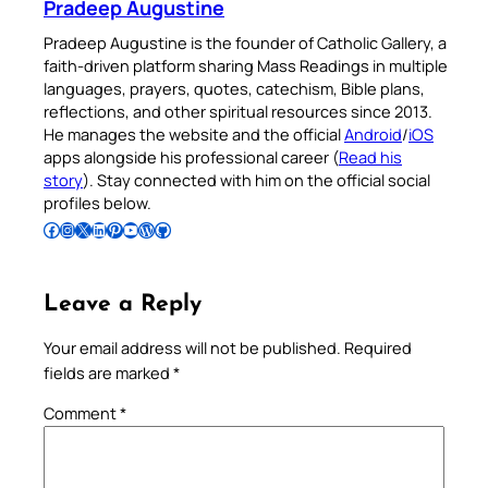
Pradeep Augustine
Pradeep Augustine is the founder of Catholic Gallery, a
faith-driven platform sharing Mass Readings in multiple
languages, prayers, quotes, catechism, Bible plans,
reflections, and other spiritual resources since 2013.
He manages the website and the official
Android
/
iOS
apps alongside his professional career (
Read his
story
). Stay connected with him on the official social
profiles below.
Follow Pradeep on Facebook
Follow Pradeep on Instagram
Follow Pradeep on X
Follow Pradeep on LinkedIn
Follow Pradeep on Pinterest
Subscribe to Pradeep’s Youtube Channel
Follow Pradeep on WordPress
Follow Pradeep on GitHub
Leave a Reply
Your email address will not be published.
Required
fields are marked
*
Comment
*