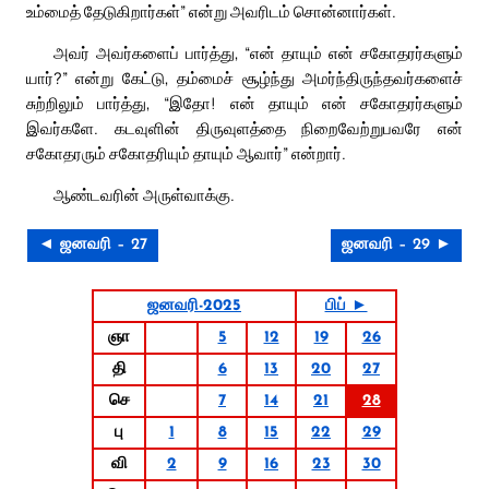
உம்மைத் தேடுகிறார்கள்” என்று அவரிடம் சொன்னார்கள்.
அவர் அவர்களைப் பார்த்து, “என் தாயும் என் சகோதரர்களும்
யார்?” என்று கேட்டு, தம்மைச் சூழ்ந்து அமர்ந்திருந்தவர்களைச்
சுற்றிலும் பார்த்து, “இதோ! என் தாயும் என் சகோதரர்களும்
இவர்களே. கடவுளின் திருவுளத்தை நிறைவேற்றுபவரே என்
சகோதரரும் சகோதரியும் தாயும் ஆவார்” என்றார்.
ஆண்டவரின் அருள்வாக்கு.
◄ ஜனவரி – 27
ஜனவரி – 29 ►
ஜனவரி-2025
பிப் ►
ஞா
5
12
19
26
தி
6
13
20
27
செ
7
14
21
28
பு
1
8
15
22
29
வி
2
9
16
23
30