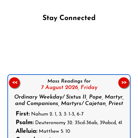
Stay Connected
Follow us on Facebook
Follow us on Instagram
Follow us on X
Subscribe to our YouTube Channel
Follow us on WhatsApp
Mass Readings for
<<
>>
7 August 2026,
Friday
Ordinary Weekday/ Sixtus II, Pope, Martyr,
and Companions, Martyrs/ Cajetan, Priest
First:
Nahum 2: 1, 3; 3: 1-3, 6-7
Psalm:
Deuteronomy 32: 35cd-36ab, 39abcd, 41
Alleluia:
Matthew 5: 10