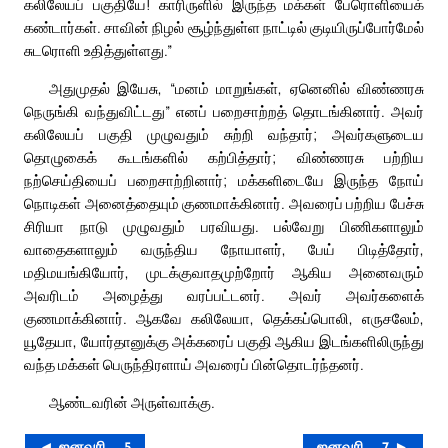
கலிலேயப் பகுதியே! காரிருளில் இருந்த மக்கள் பேரொளியைக்
கண்டார்கள். சாவின் நிழல் சூழ்ந்துள்ள நாட்டில் குடியிருப்போர்மேல்
சுடரொளி உதித்துள்ளது.”
அதுமுதல் இயேசு, “மனம் மாறுங்கள், ஏனெனில் விண்ணரசு
நெருங்கி வந்துவிட்டது” எனப் பறைசாற்றத் தொடங்கினார். அவர்
கலிலேயப் பகுதி முழுவதும் சுற்றி வந்தார்; அவர்களுடைய
தொழுகைக் கூடங்களில் கற்பித்தார்; விண்ணரசு பற்றிய
நற்செய்தியைப் பறைசாற்றினார்; மக்களிடையே இருந்த நோய்
நொடிகள் அனைத்தையும் குணமாக்கினார். அவரைப் பற்றிய பேச்சு
சிரியா நாடு முழுவதும் பரவியது. பல்வேறு பிணிகளாலும்
வாதைகளாலும் வருந்திய நோயாளர், பேய் பிடித்தோர்,
மதிமயங்கியோர், முடக்குவாதமுற்றோர் ஆகிய அனைவரும்
அவரிடம் அழைத்து வரப்பட்டனர். அவர் அவர்களைக்
குணமாக்கினார். ஆகவே கலிலேயா, தெக்கப்பொலி, எருசலேம்,
யூதேயா, யோர்தானுக்கு அக்கரைப் பகுதி ஆகிய இடங்களிலிருந்து
வந்த மக்கள் பெருந்திரளாய் அவரைப் பின்தொடர்ந்தனர்.
ஆண்டவரின் அருள்வாக்கு.