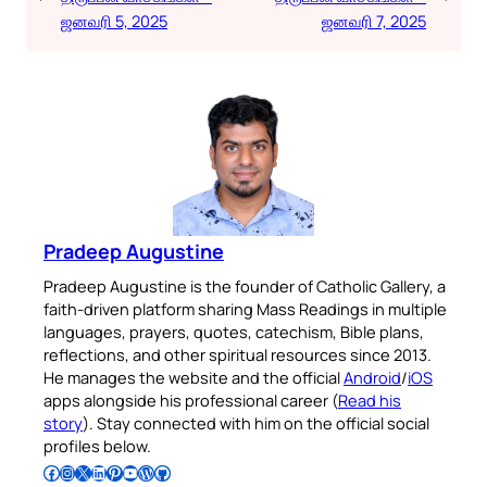
ஜனவரி 5, 2025
ஜனவரி 7, 2025
Pradeep Augustine
Pradeep Augustine is the founder of Catholic Gallery, a
faith-driven platform sharing Mass Readings in multiple
languages, prayers, quotes, catechism, Bible plans,
reflections, and other spiritual resources since 2013.
He manages the website and the official
Android
/
iOS
apps alongside his professional career (
Read his
story
). Stay connected with him on the official social
profiles below.
Follow Pradeep on Facebook
Follow Pradeep on Instagram
Follow Pradeep on X
Follow Pradeep on LinkedIn
Follow Pradeep on Pinterest
Subscribe to Pradeep’s Youtube Channel
Follow Pradeep on WordPress
Follow Pradeep on GitHub