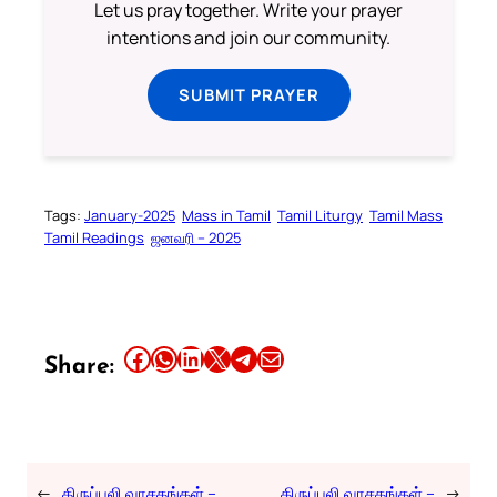
Let us pray together. Write your prayer
intentions and join our community.
SUBMIT PRAYER
Tags:
January-2025
Mass in Tamil
Tamil Liturgy
Tamil Mass
Tamil Readings
ஜனவரி – 2025
Share this article on Facebook
Share this article on WhatsApp
Share this article on LinkedIn
Share this article on X
Share this article on Telegram
Email this Article
Share:
←
திருப்பலி வாசகங்கள் –
திருப்பலி வாசகங்கள் –
→