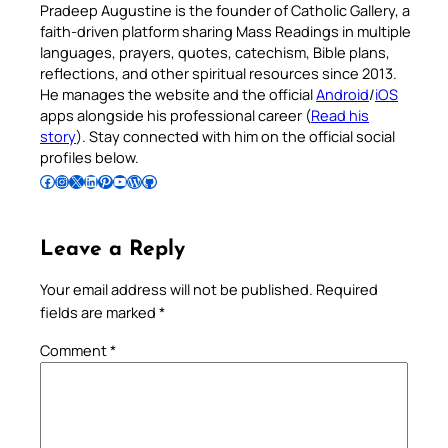
Pradeep Augustine is the founder of Catholic Gallery, a
faith-driven platform sharing Mass Readings in multiple
languages, prayers, quotes, catechism, Bible plans,
reflections, and other spiritual resources since 2013.
He manages the website and the official
Android
/
iOS
apps alongside his professional career (
Read his
story
). Stay connected with him on the official social
profiles below.
Follow Pradeep on Facebook
Follow Pradeep on Instagram
Follow Pradeep on X
Follow Pradeep on LinkedIn
Follow Pradeep on Pinterest
Subscribe to Pradeep’s Youtube Channel
Follow Pradeep on WordPress
Follow Pradeep on GitHub
Leave a Reply
Your email address will not be published.
Required
fields are marked
*
Comment
*