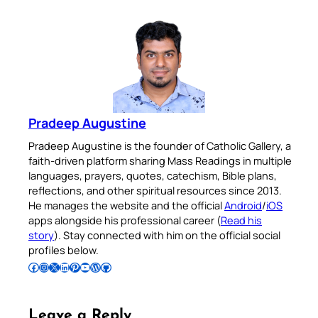
Pradeep Augustine
Pradeep Augustine is the founder of Catholic Gallery, a
faith-driven platform sharing Mass Readings in multiple
languages, prayers, quotes, catechism, Bible plans,
reflections, and other spiritual resources since 2013.
He manages the website and the official
Android
/
iOS
apps alongside his professional career (
Read his
story
). Stay connected with him on the official social
profiles below.
Follow Pradeep on Facebook
Follow Pradeep on Instagram
Follow Pradeep on X
Follow Pradeep on LinkedIn
Follow Pradeep on Pinterest
Subscribe to Pradeep’s Youtube Channel
Follow Pradeep on WordPress
Follow Pradeep on GitHub
Leave a Reply