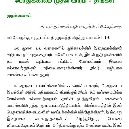
பொதுக்காலம் முதல் வாரம் – திங்கள்
முதல் வாசகம்
கடவுள் தம் மகன் வழியாக நம்மிடம் பேசியுள்ளார்.
எபிரேயருக்கு எழுதப்பட்ட திருமுகத்திலிருந்து வாசகம் 1: 1-6
பல முறை, பல வகைகளில் முற்காலத்தில் இறைவாக்கினர்
வழியாக நம் மூதாதையரிடம் பேசிய கடவுள், இவ்விறுதி நாள்களில்
தம் மகன் வழியாக நம்மிடம் பேசியுள்ளார்; இவரை
எல்லாவற்றுக்கும் உரிமையாளராக்கினார்; இவர் வழியாக
உலகங்களைப் படைத்தார்.
கடவுளுடைய மாட்சிமையின் சுடரொளியாகவும், அவருடைய
இயல்பின் அச்சுப் பதிவாகவும் விளங்கும் இவர், தம் வல்லமைமிக்க
சொல்லால் எல்லாவற்றையும் தாங்கி நடத்துகிறார். மக்களைப்
பாவங்களிலிருந்து தூய்மைப்படுத்தியபின், விண்ணகத்தில் இவர்
பெருமைமிக்க கடவுளின் வலப்பக்கத்தில் வீற்றிருக்கிறார். இவ்வாறு
இறைமகன் வானதூதரைவிடச் சிறந்ததொரு பெயரை
உரிமைப்பேறாகப் பெற்றார். அந்நிலைக்கு ஏற்ப அவர்களைவிட இவர்