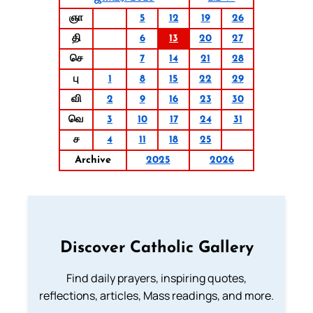
ஞா
5
12
19
26
தி
6
13
20
27
செ
7
14
21
28
பு
1
8
15
22
29
வி
2
9
16
23
30
வெ
3
10
17
24
31
ச
4
11
18
25
Archive
2025
2026
Discover Catholic Gallery
Find daily prayers, inspiring quotes,
reflections, articles, Mass readings, and more.