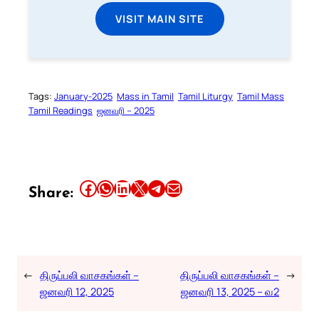
VISIT MAIN SITE
Tags:
January-2025
Mass in Tamil
Tamil Liturgy
Tamil Mass
Tamil Readings
ஜனவரி – 2025
Share this article on Facebook
Share this article on WhatsApp
Share this article on LinkedIn
Share this article on X
Share this article on Telegram
Email this Article
Share:
←
திருப்பலி வாசகங்கள் –
திருப்பலி வாசகங்கள் –
→
ஜனவரி 12, 2025
ஜனவரி 13, 2025 – வ2