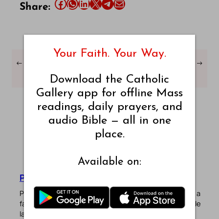
Share this article on Facebook
Share this article on WhatsApp
Share this article on LinkedIn
Share this article on X
Share this article on Telegram
Email this Article
Share:
Your Faith. Your Way.
←
திருப்பலி வாசகங்கள் –
திருப்பலி வாசகங்கள் –
→
பிப்ரவரி 7, 2025
பிப்ரவரி 8, 2025 – வ2
Download the Catholic
Gallery app for offline Mass
readings, daily prayers, and
audio Bible — all in one
place.
Available on:
Pradeep Augustine
Pradeep Augustine is the founder of Catholic Gallery, a
faith-driven platform sharing Mass Readings in multiple
languages, prayers, quotes, catechism, Bible plans,