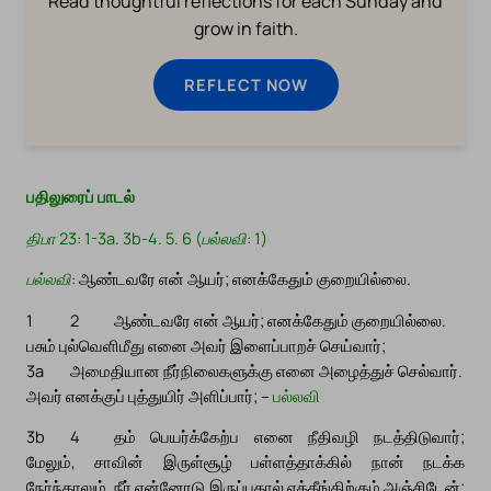
Read thoughtful reflections for each Sunday and
grow in faith.
REFLECT NOW
பதிலுரைப் பாடல்
திபா 23: 1-3a. 3b-4. 5. 6 (பல்லவி: 1)
பல்லவி:
ஆண்டவரே என் ஆயர்; எனக்கேதும் குறையில்லை.
1
2
ஆண்டவரே என் ஆயர்; எனக்கேதும் குறையில்லை.
பசும் புல்வெளிமீது எனை அவர் இளைப்பாறச் செய்வார்;
3a
அமைதியான நீர்நிலைகளுக்கு எனை அழைத்துச் செல்வார்.
அவர் எனக்குப் புத்துயிர் அளிப்பார்; –
பல்லவி
3b
4
தம் பெயர்க்கேற்ப எனை நீதிவழி நடத்திடுவார்;
மேலும், சாவின் இருள்சூழ் பள்ளத்தாக்கில் நான் நடக்க
நேர்ந்தாலும், நீர் என்னோடு இருப்பதால் எத்தீங்கிற்கும் அஞ்சிடேன்;