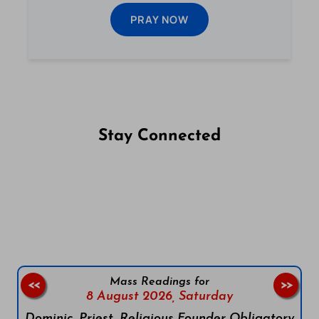
PRAY NOW
Stay Connected
Follow us on Facebook
Follow us on Instagram
Follow us on X
Subscribe to our YouTube Channel
Follow us on WhatsApp
Mass Readings for
<<
>>
8 August 2026,
Saturday
Dominic, Priest, Religious Founder Obligatory