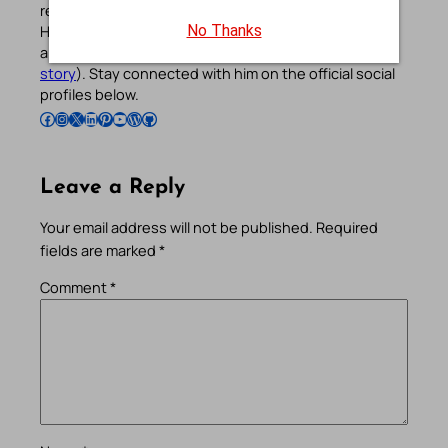
reflections, and other spiritual resources since 2013.
No Thanks
He manages the website and the official
Android
/
iOS
apps alongside his professional career (
Read his
story
). Stay connected with him on the official social
profiles below.
Follow Pradeep on Facebook
Follow Pradeep on Instagram
Follow Pradeep on X
Follow Pradeep on LinkedIn
Follow Pradeep on Pinterest
Subscribe to Pradeep’s Youtube Channel
Follow Pradeep on WordPress
Follow Pradeep on GitHub
Leave a Reply
Your email address will not be published.
Required
fields are marked
*
Comment
*