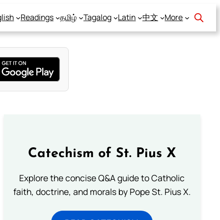
lish
Readings
தமிழ்
Tagalog
Latin
中文
More
Catechism of St. Pius X
Explore the concise Q&A guide to Catholic
faith, doctrine, and morals by Pope St. Pius X.