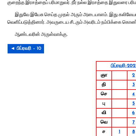
குறைந்த இரசத்தைப் பரிமாறுவர். நீர் நல்ல இரசத்தை இதுவரை பரிமாற
இதுவே இயேசு செய்த முதல் அரும் அடையாளம். இது கலிலேயாவ
வெளிப்படுத்தினார். அவருடைய சீடரும் அவரிடம் நம்பிக்கை கொண
ஆண்டவரின் அருள்வாக்கு.
◄ பிப்ரவரி – 10
பிப்ரவரி-202
ஞா
2
தி
3
செ
4
பு
5
வி
6
வெ
7
ச
1
8