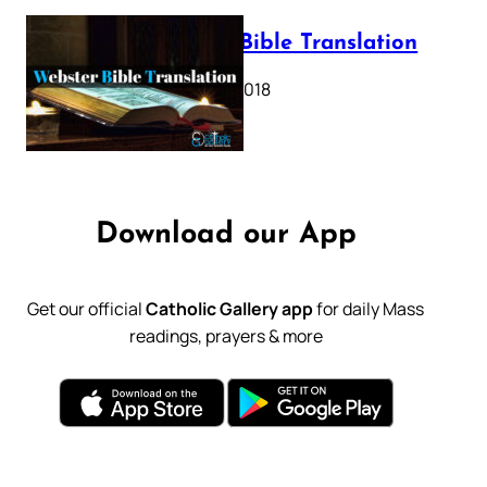
Webster Bible Translation
October 11, 2018
Download our App
Get our official
Catholic Gallery app
for daily Mass
readings, prayers & more