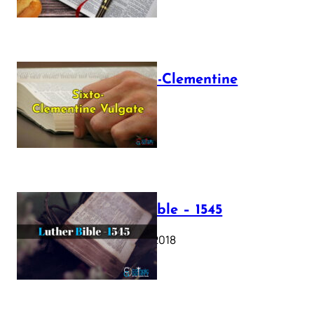
The Sixto-Clementine
Vulgate
July 12, 2025
Luther Bible – 1545
October 17, 2018