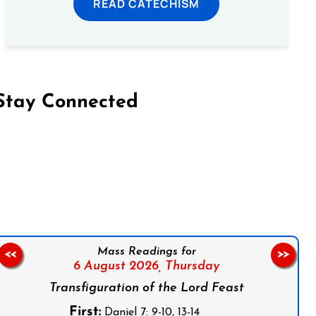
READ CATECHISM
Stay Connected
on Facebook
Follow us on Instagram
Follow us on X
Subscribe to our YouTube Channel
Follow us on WhatsApp
Mass Readings for
<<
>>
6 August 2026,
Thursday
Transfiguration of the Lord Feast
First:
Daniel 7: 9-10, 13-14