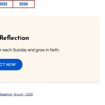
2025
2026
Reflection
or each Sunday and grow in faith.
ECT NOW
 Readings
பிப்ரவரி – 2025