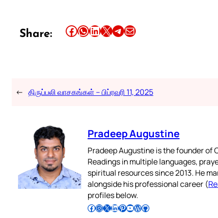
Share this article on Facebook
Share this article on WhatsApp
Share this article on LinkedIn
Share this article on X
Share this article on Telegram
Email this Article
Share:
←
திருப்பலி வாசகங்கள் – பிப்ரவரி 11, 2025
Pradeep Augustine
Pradeep Augustine is the founder of C
Readings in multiple languages, praye
spiritual resources since 2013. He ma
alongside his professional career (
Re
profiles below.
Follow Pradeep on Facebook
Follow Pradeep on Instagram
Follow Pradeep on X
Follow Pradeep on LinkedIn
Follow Pradeep on Pinterest
Subscribe to Pradeep’s Youtube Channel
Follow Pradeep on WordPress
Follow Pradeep on GitHub