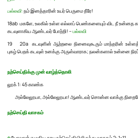
பல்லவி:
நம் இனத்தாரின் உயர் பெருமை நீரே!
18ab
மகளே, உலகில் உள்ள எல்லாப் பெண்களையும் விட நீ உன்னத
கடவுளாகிய ஆண்டவர் போற்றி! –
பல்லவி
19
20a
கடவுளின் ஆற்றலை நினைவுகூரும் மாந்தரின் உள்ளத்த
புகழ் பெறக் கடவுள் உனக்கு அருள்வாராக; நலன்களால் உன்னை நிரப
நற்செய்திக்கு முன் வாழ்த்தொலி
லூக் 1: 45 காண்க
அல்லேலூயா, அல்லேலூயா! ஆண்டவர் சொன்ன வாக்கு நிறைவேறும
நற்செய்தி வாசகம்
✠
யோவான் எழுதிய தூய நற்செய்தியிலிருந்து வாசகம் 2: 1-11